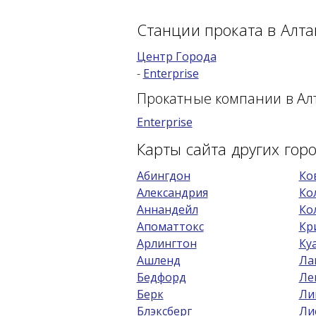
Станции проката в Алта
Центр Города
-
Enterprise
Прокатные компании в Ал
Enterprise
Карты сайта других го
Абингдон
Ко
Александрия
Ко
Аннандейл
Ко
Апоматтокс
Кр
Арлингтон
Ку
Ашленд
Ла
Бедфорд
Ле
Берк
Ли
Блэксберг
Ли