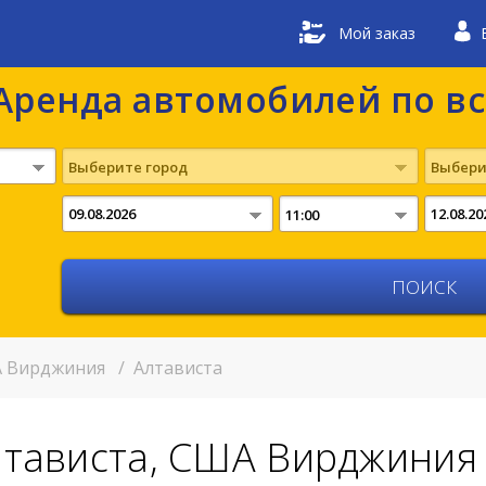
Мой заказ
Аренда автомобилей по в
Выберите город
Выбери
11:00
 Вирджиния
/
Алтависта
лтависта, США Вирджиния