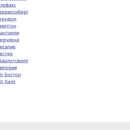
эрфакс
аррисонберг
ерндон
эмптон
антилли
ерчленд
есапик
естер
арлотсвилл
мпория
г Бостон
г Хилл