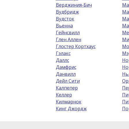
Верджиния-Бич
Ма
Вудбридж
Ма
Вудсток
Ма
Вьенна
Ма
Гейнсвилл
Ме
Глен Аллен
Ми
Глостер Кортхаус
Мо
Гэлакс
Мэ
Даллс
Но
Дамфрис
Но
Данвилл
Нь
Дейл Сити
Ор
Калпепер
Пе
Келлер
Пи
Килмарнок
Пи
Кинг Джордж
По