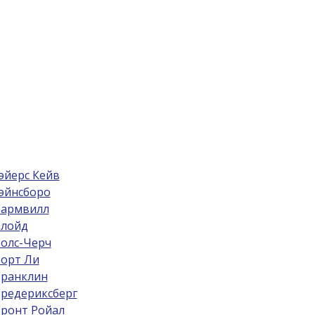
эйерс Кейв
эйнсборо
армвилл
лойд
олс-Черч
орт Ли
ранклин
редериксберг
ронт Ройал