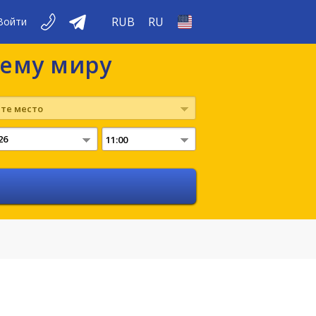
RUB
RU
Войти
сему миру
те место
11:00