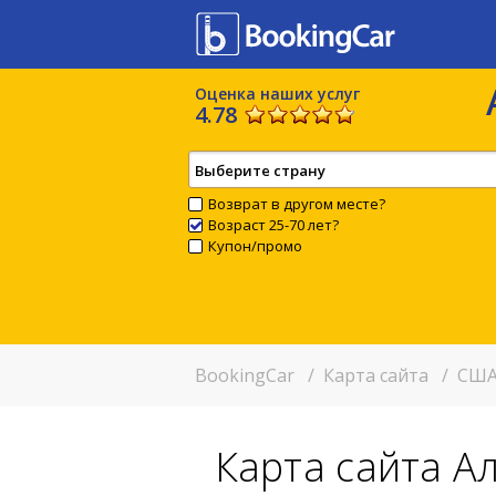
Оценка наших услуг
4.78
Выберите страну
Возврат в другом месте?
Возраст 25-70 лет?
Купон/промо
BookingCar
/
Карта сайта
/
США
Карта сайта А