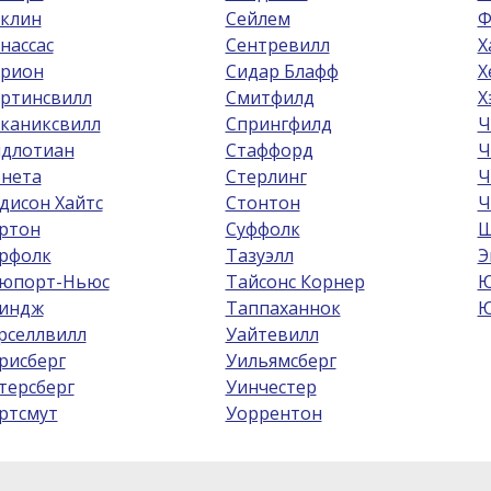
клин
Сейлем
Ф
нассас
Сентревилл
Х
рион
Сидар Блафф
Х
ртинсвилл
Смитфилд
Х
каниксвилл
Спрингфилд
Ч
длотиан
Стаффорд
Ч
нета
Стерлинг
Ч
дисон Хайтс
Стонтон
Ч
ртон
Суффолк
Ш
рфолк
Тазуэлл
Э
юпорт-Ньюс
Тайсонс Корнер
Ю
индж
Таппаханнок
Ю
рселлвилл
Уайтевилл
рисберг
Уильямсберг
терсберг
Уинчестер
ртсмут
Уоррентон