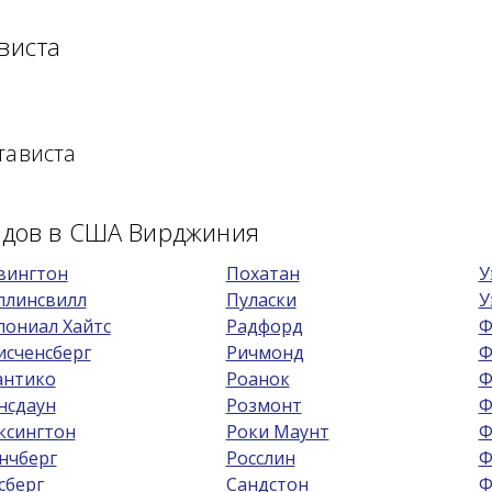
виста
тависта
родов в США Вирджиния
вингтон
Похатан
У
ллинсвилл
Пуласки
У
лониал Хайтс
Радфорд
Ф
исченсберг
Ричмонд
Ф
антико
Роанок
Ф
нсдаун
Розмонт
Ф
ксингтон
Роки Маунт
Ф
нчберг
Росслин
Ф
сберг
Сандстон
Ф