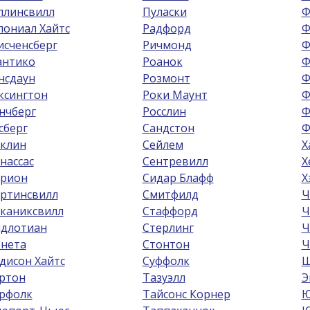
ллинсвилл
Пуласки
Ф
лониал Хайтс
Радфорд
Ф
исченсберг
Ричмонд
Ф
антико
Роанок
Ф
нсдаун
Розмонт
Ф
ксингтон
Роки Маунт
Ф
нчберг
Росслин
Ф
сберг
Сандстон
Ф
клин
Сейлем
Х
нассас
Сентревилл
Х
рион
Сидар Блафф
Х
ртинсвилл
Смитфилд
Ч
каниксвилл
Стаффорд
Ч
длотиан
Стерлинг
Ч
нета
Стонтон
Ч
дисон Хайтс
Суффолк
Ш
ртон
Тазуэлл
Э
рфолк
Тайсонс Корнер
Ю