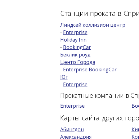
Станции проката в Спр
Линдсей коллизион центр
-
Enterprise
Holiday Inn
-
BookingCar
Беклик роуд
Центр Города
-
Enterprise
BookingCar
Юг
-
Enterprise
Прокатные компании в С
Enterprise
Bo
Карты сайта других го
Абингдон
Ки
Александрия
Ко