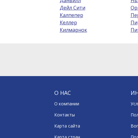
Данвилл
Нь
Дейл Сити
Ор
Калпепер
Пе
Келлер
Пи
Килмарнок
Пи
О НАС
И
О компании
Усл
Контакты
По
Карта сайта
Воп
Карта стран
По