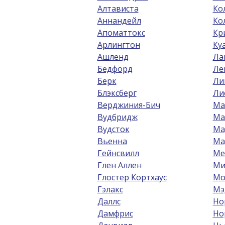
Алтависта
Ко
Аннандейл
Ко
Апоматтокс
Кр
Арлингтон
Ку
Ашленд
Ла
Бедфорд
Ле
Берк
Ли
Блэксберг
Ли
Верджиния-Бич
Ма
Вудбридж
Ма
Вудсток
Ма
Вьенна
Ма
Гейнсвилл
Ме
Глен Аллен
Ми
Глостер Кортхаус
Мо
Гэлакс
Мэ
Даллс
Но
Дамфрис
Но