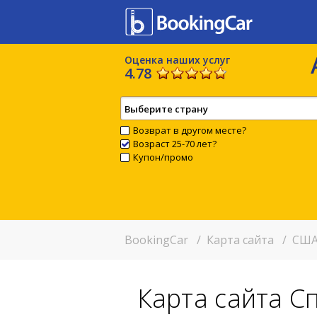
Оценка наших услуг
4.78
Выберите страну
Возврат в другом месте?
Возраст 25-70 лет?
Купон/промо
BookingCar
/
Карта сайта
/
США
Карта сайта 