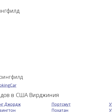
ингфилд
прингфилд
okingCar
родов в США Вирджиния
нг Джордж
Портсмут
У
вингтон
Похатан
У