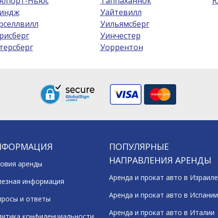
юпорт-Ньюс
Таппаханнок
Ю
индж
Уайтевилл
рселлвилл
Уильямсберг
рисберг
Уинчестер
терсберг
Уоррентон
НФОРМАЦИЯ
ПОПУЛЯРНЫЕ
НАПРАВЛЕНИЯ АРЕНДЫ
овия аренды
Аренда и прокат авто в Израиле
лезная информация
Аренда и прокат авто в Испании
росы и ответы
Аренда и прокат авто в Италии
литика конфиденциальности