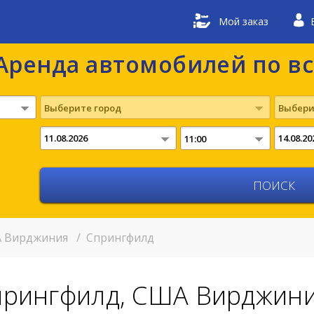
Мой заказ
Аренда автомобилей по в
Выберите город
Выбери
11:00
 Вирджиния
/
Спрингфилд
Спрингфилд, США Вирджин