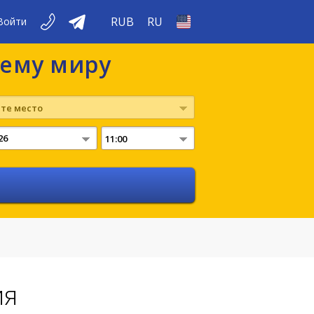
RUB
RU
Войти
сему миру
те место
11:00
ия