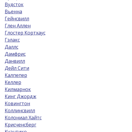
Вудсток
Вьенна
Гейнсвилл
Глен Аллен
Глостер Кортхаус
Гэлакс
Даллс
Дамфрис
Данвилл
Дейл Сити
Калпепер
Келлер
Килмарнок
Кинг Джордж
Ковингтон
Коллинсвилл
Колониал Хайтс
Крисченсберг
Куантико