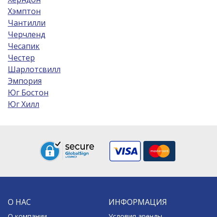
Хэмптон
Чантилли
Черчленд
Чесапик
Честер
Шарлотсвилл
Эмпория
Юг Бостон
Юг Хилл
О НАС
ИНФОРМАЦИЯ
О компании
Условия аренды