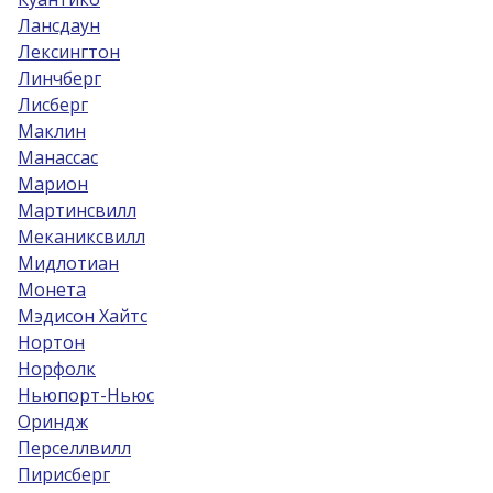
Лансдаун
Лексингтон
Линчберг
Лисберг
Маклин
Манассас
Марион
Мартинсвилл
Меканиксвилл
Мидлотиан
Монета
Мэдисон Хайтс
Нортон
Норфолк
Ньюпорт-Ньюс
Ориндж
Перселлвилл
Пирисберг