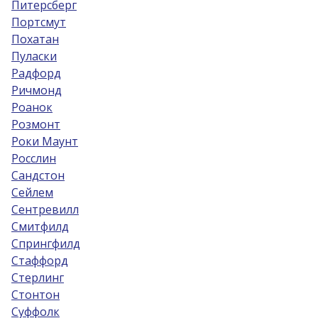
Питерсберг
Портсмут
Похатан
Пуласки
Радфорд
Ричмонд
Роанок
Розмонт
Роки Маунт
Росслин
Сандстон
Сейлем
Сентревилл
Смитфилд
Спрингфилд
Стаффорд
Стерлинг
Стонтон
Суффолк