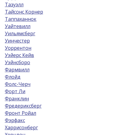
Тазуэлл
Тайсонс Корнер
Таппаханнок
Уайтевилл
Уильямсберг
Уинчестер
Уоррентон
Уэйерс Кейв
Уэйнсборо
Фармвилл
Флойд
Фолс-Черч
Форт Ли
Франклин
Фредериксберг
Фронт Ройал
Фэрфакс
Харрисонберг
Херндон