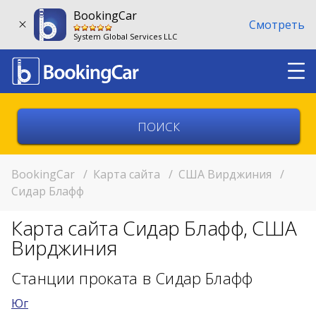
BookingCar
Смотреть
System Global Services LLC
Выберите страну
Выберите город
BookingCar
/
Карта сайта
/
США Вирджиния
/
Сидар Блафф
Выберите место
Карта сайта Сидар Блафф, США
Возврат в другом месте?
Вирджиния
11:00
Станции проката в Сидар Блафф
Юг
11:00