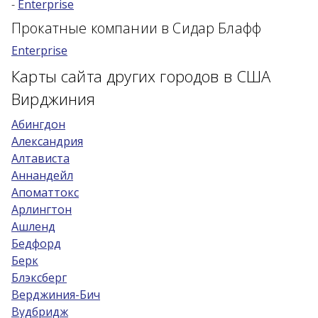
-
Enterprise
Возраст 25-70 лет?
Прокатные компании в Сидар Блафф
Купон/промо
Enterprise
Карты сайта других городов в США
Вирджиния
Абингдон
Александрия
Алтависта
Аннандейл
Апоматтокс
Арлингтон
Ашленд
Бедфорд
Берк
Блэксберг
Верджиния-Бич
Вудбридж