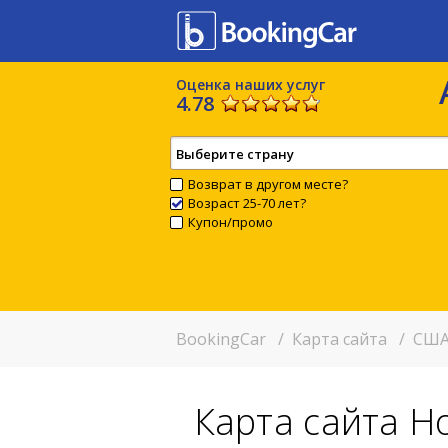
Оценка наших услуг
4.78
Выберите страну
Возврат в другом месте?
Возраст 25-70 лет?
Купон/промо
BookingCar
/
Карта сайта
/
США
Карта сайта 