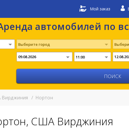
Мой заказ
Аренда автомобилей по в
Выберите город
Выбери
11:00
 Вирджиния
/
Нортон
Нортон, США Вирджиния