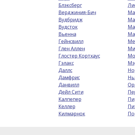
Блэксберг
Ли
Верджиния-Бич
Ма
Вудбридж
Ма
Вудсток
Ма
Вьенна
Ма
Гейнсвилл
Ме
Глен Аллен
Ми
Глостер Кортхаус
Мо
Гэлакс
Мэ
Даллс
Но
Дамфрис
Нь
Данвилл
Ор
Дейл Сити
Пе
Калпепер
Пи
Келлер
Пи
Килмарнок
По