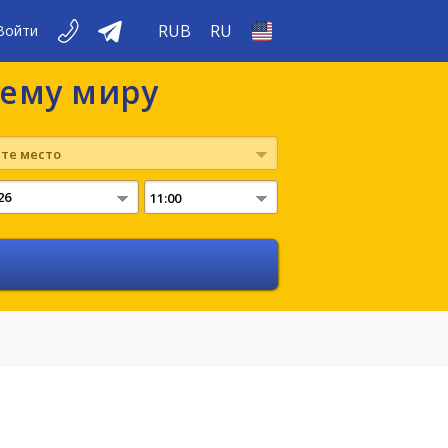
RUB
RU
Войти
сему миру
те место
11:00