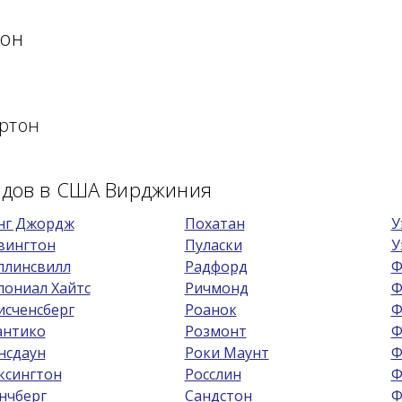
тон
ртон
родов в США Вирджиния
нг Джордж
Похатан
У
вингтон
Пуласки
У
ллинсвилл
Радфорд
Ф
лониал Хайтс
Ричмонд
Ф
исченсберг
Роанок
Ф
антико
Розмонт
Ф
нсдаун
Роки Маунт
Ф
ксингтон
Росслин
Ф
нчберг
Сандстон
Ф