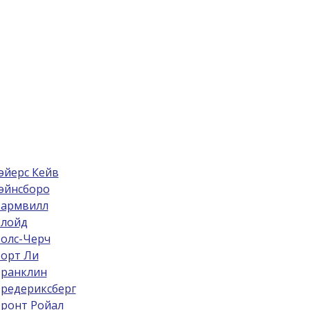
эйерс Кейв
эйнсборо
армвилл
лойд
олс-Черч
орт Ли
ранклин
редериксберг
ронт Ройал