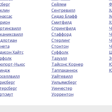
сберг
Сейлем
Ф
клин
Сентревилл
Х
нассас
Сидар Блафф
Х
рион
Смитфилд
Х
ртинсвилл
Спрингфилд
Ч
каниксвилл
Стаффорд
Ч
длотиан
Стерлинг
Ч
нета
Стонтон
Ч
дисон Хайтс
Суффолк
Ш
рфолк
Тазуэлл
Э
юпорт-Ньюс
Тайсонс Корнер
Ю
индж
Таппаханнок
Ю
рселлвилл
Уайтевилл
рисберг
Уильямсберг
терсберг
Уинчестер
ртсмут
Уоррентон