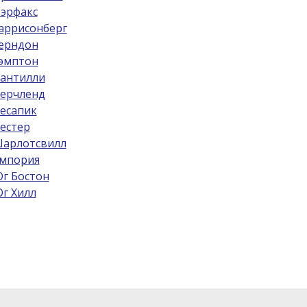
эрфакс
аррисонберг
ерндон
эмптон
антилли
ерчленд
есапик
естер
арлотсвилл
мпория
г Бостон
г Хилл