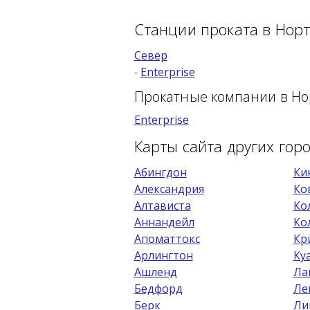
Станции проката в Нор
Север
-
Enterprise
Прокатные компании в Но
Enterprise
Карты сайта других го
Абингдон
Ки
Александрия
Ко
Алтависта
Ко
Аннандейл
Ко
Апоматтокс
Кр
Арлингтон
Ку
Ашленд
Ла
Бедфорд
Ле
Берк
Ли