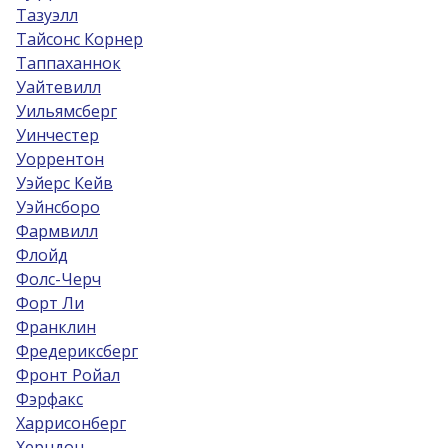
Тазуэлл
Тайсонс Корнер
Таппаханнок
Уайтевилл
Уильямсберг
Уинчестер
Уоррентон
Уэйерс Кейв
Уэйнсборо
Фармвилл
Флойд
Фолс-Черч
Форт Ли
Франклин
Фредериксберг
Фронт Ройал
Фэрфакс
Харрисонберг
Херндон