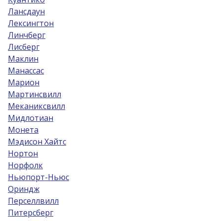
Лансдаун
Лексингтон
Линчберг
Лисберг
Маклин
Манассас
Марион
Мартинсвилл
Меканиксвилл
Мидлотиан
Монета
Мэдисон Хайтс
Нортон
Норфолк
Ньюпорт-Ньюс
Ориндж
Перселлвилл
Питерсберг