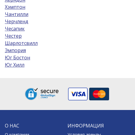
Хэмптон
Чантилли
Черчленд
Чесапик
Честер
Шарлотсвилл
Эмпория
Юг Бостон
Юг Хилл
О НАС
ИНФОРМАЦИЯ
О компании
Условия аренды