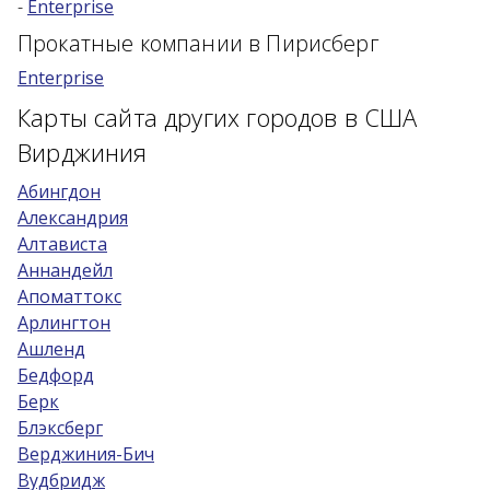
-
Enterprise
Возраст 25-70 лет?
Прокатные компании в Пирисберг
Купон/промо
Enterprise
Карты сайта других городов в США
Вирджиния
Абингдон
Александрия
Алтависта
Аннандейл
Апоматтокс
Арлингтон
Ашленд
Бедфорд
Берк
Блэксберг
Верджиния-Бич
Вудбридж