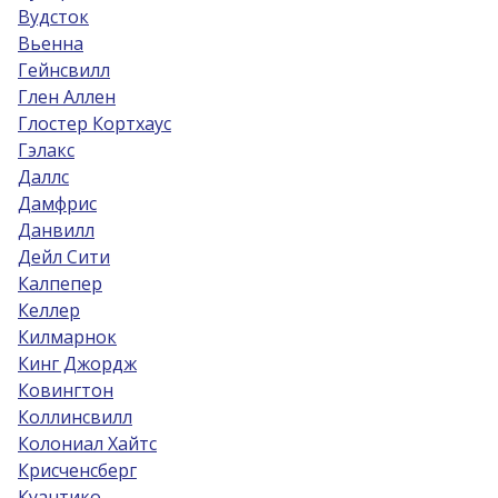
Вудсток
Вьенна
Гейнсвилл
Глен Аллен
Глостер Кортхаус
Гэлакс
Даллс
Дамфрис
Данвилл
Дейл Сити
Калпепер
Келлер
Килмарнок
Кинг Джордж
Ковингтон
Коллинсвилл
Колониал Хайтс
Крисченсберг
Куантико