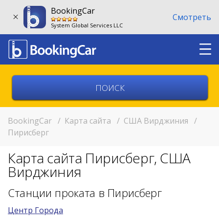
BookingCar
Смотреть
System Global Services LLC
Выберите страну
Выберите город
BookingCar
/
Карта сайта
/
США Вирджиния
/
Пирисберг
Выберите место
Карта сайта Пирисберг, США
Возврат в другом месте?
Вирджиния
11:00
Станции проката в Пирисберг
Центр Города
11:00