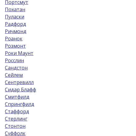
Портсмут
Похатан
Пуласки
Радфорд
Ричмонд
Роанок
Розмонт
Роки Маунт
Росслин
Сандстон
Сейлем
Сентревилл
Сидар Блафф
Смитфилд
Спрингфилд
Стаффорд
Стерлинг
Стонтон
Суффолк