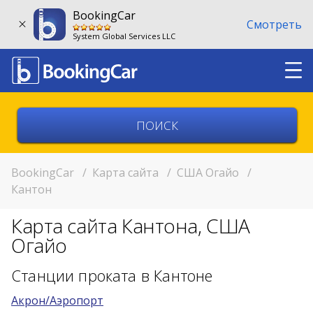
BookingCar
Смотреть
System Global Services LLC
Выберите страну
Выберите город
BookingCar
/
Карта сайта
/
США Огайо
/
Кантон
Выберите место
Карта сайта Кантона, США
Возврат в другом месте?
Огайо
11:00
Станции проката в Кантоне
Акрон/Аэропорт
11:00