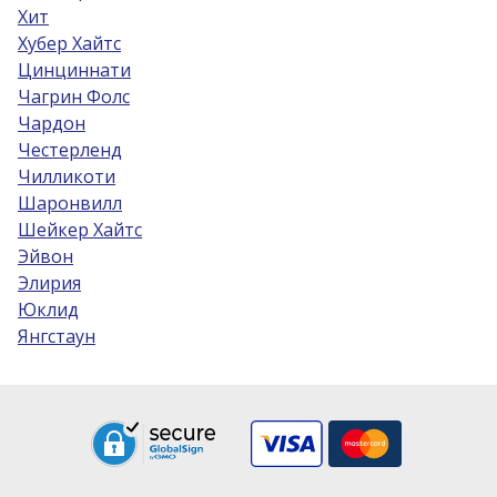
Хит
Хубер Хайтс
Цинциннати
Чагрин Фолс
Чардон
Честерленд
Чилликоти
Шаронвилл
Шейкер Хайтс
Эйвон
Элирия
Юклид
Янгстаун