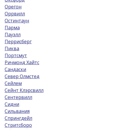
Орегон
Оррвилл
Остинтаун
Парма
Пауэлл
Перрисберг
Пиква
Портсмут
Ричмонд Хайтс
Сандаски
Север Олмстед
Сейлем
Сейнт Клэрсвилл
Сентервилл
Сидни
Сильвания
Спрингдейл
Стритсборо