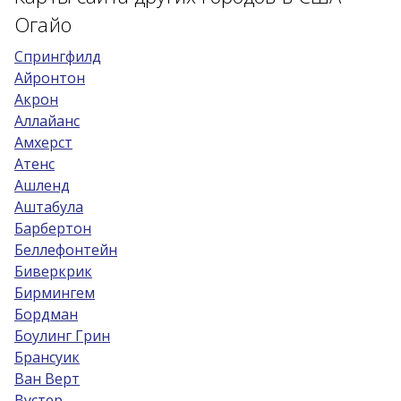
Огайо
Cпрингфилд
Айронтон
Акрон
Аллайанс
Амхерст
Атенс
Ашленд
Аштабула
Барбертон
Беллефонтейн
Биверкрик
Бирмингем
Бордман
Боулинг Грин
Брансуик
Ван Верт
Вустер