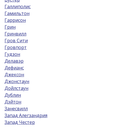
Галлиполис
Гамильтон
Гаррисон
Грин
Гринвилл
Гров Сити
Гровпорт
Гудзон
Делавэр
Дефианс
Джексон
Джонстаун
Дойлстаун
Дублин
Дэйтон
Занесвилл
Запад Алегзандрия
Запад Честер