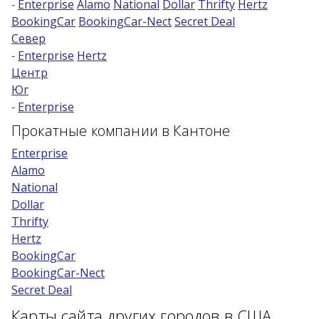
-
Enterprise
Alamo
National
Dollar
Thrifty
Hertz
BookingCar
BookingCar-Nect
Secret Deal
Возраст 25-70 лет?
Север
Купон/промо
-
Enterprise
Hertz
Центр
Юг
-
Enterprise
Прокатные компании в Кантоне
Enterprise
Alamo
National
Dollar
Thrifty
Hertz
BookingCar
BookingCar-Nect
Secret Deal
Карты сайта других городов в США