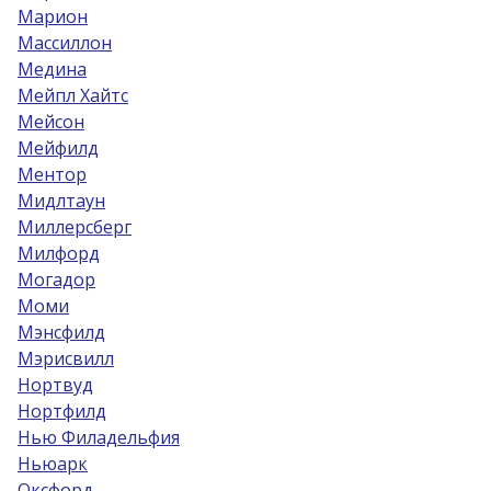
Марион
Массиллон
Медина
Мейпл Хайтс
Мейсон
Мейфилд
Ментор
Мидлтаун
Миллерсберг
Милфорд
Могадор
Моми
Мэнсфилд
Мэрисвилл
Нортвуд
Нортфилд
Нью Филадельфия
Ньюарк
Оксфорд