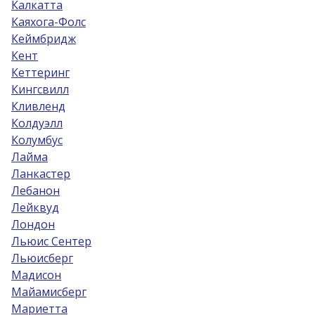
Калкатта
Каяхога-Фолс
Кеймбридж
Кент
Кеттеринг
Кингсвилл
Кливленд
Колдуэлл
Колумбус
Лайма
Ланкастер
Лебанон
Лейквуд
Лондон
Льюис Сентер
Льюисберг
Мадисон
Майамисберг
Мариетта