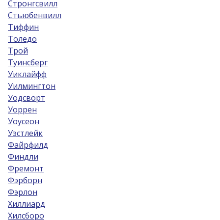
Стронгсвилл
Стьюбенвилл
Тиффин
Толедо
Трой
Туинсберг
Уиклайфф
Уилмингтон
Уодсворт
Уоррен
Уоусеон
Уэстлейк
Файрфилд
Финдли
Фремонт
Фэрборн
Фэрлон
Хиллиард
Хилсборо