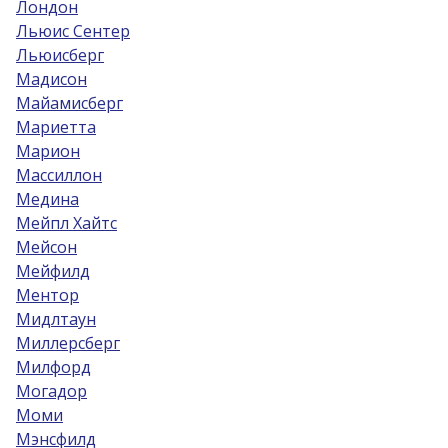
Лондон
Льюис Сентер
Льюисберг
Мадисон
Майамисберг
Мариетта
Марион
Массиллон
Медина
Мейпл Хайтс
Мейсон
Мейфилд
Ментор
Мидлтаун
Миллерсберг
Милфорд
Могадор
Моми
Мэнсфилд