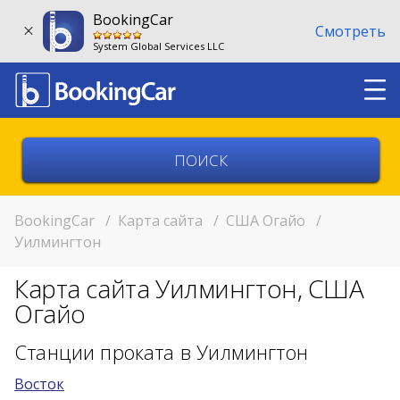
BookingCar
Смотреть
System Global Services LLC
Выберите страну
Выберите город
BookingCar
/
Карта сайта
/
США Огайо
/
Уилмингтон
Выберите место
Карта сайта Уилмингтон, США
Возврат в другом месте?
Огайо
11:00
Станции проката в Уилмингтон
Восток
11:00