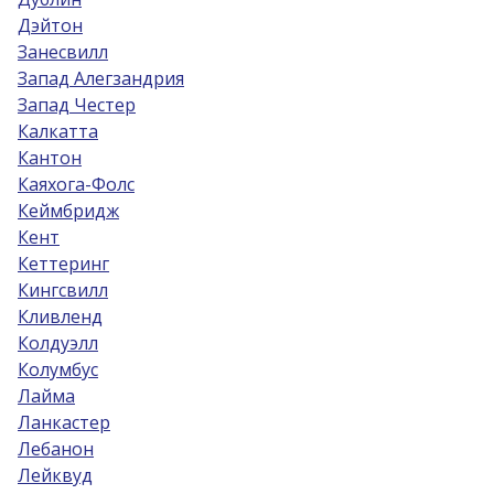
Дэйтон
Занесвилл
Запад Алегзандрия
Запад Честер
Калкатта
Кантон
Каяхога-Фолс
Кеймбридж
Кент
Кеттеринг
Кингсвилл
Кливленд
Колдуэлл
Колумбус
Лайма
Ланкастер
Лебанон
Лейквуд