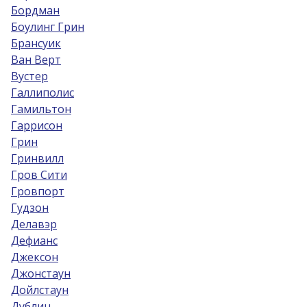
Бордман
Боулинг Грин
Брансуик
Ван Верт
Вустер
Галлиполис
Гамильтон
Гаррисон
Грин
Гринвилл
Гров Сити
Гровпорт
Гудзон
Делавэр
Дефианс
Джексон
Джонстаун
Дойлстаун
Дублин