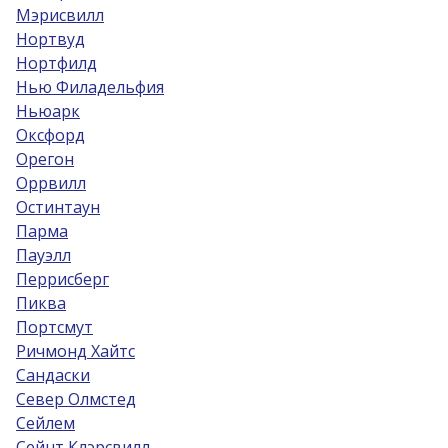
Мэрисвилл
Нортвуд
Нортфилд
Нью Филадельфия
Ньюарк
Оксфорд
Орегон
Оррвилл
Остинтаун
Парма
Пауэлл
Перрисберг
Пиква
Портсмут
Ричмонд Хайтс
Сандаски
Север Олмстед
Сейлем
Сейнт Клэрсвилл