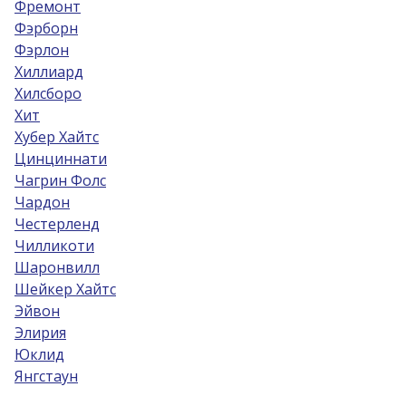
Фремонт
Фэрборн
Фэрлон
Хиллиард
Хилсборо
Хит
Хубер Хайтс
Цинциннати
Чагрин Фолс
Чардон
Честерленд
Чилликоти
Шаронвилл
Шейкер Хайтс
Эйвон
Элирия
Юклид
Янгстаун