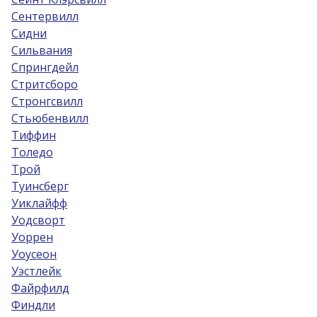
Сентервилл
Сидни
Сильвания
Спрингдейл
Стритсборо
Стронгсвилл
Стьюбенвилл
Тиффин
Толедо
Трой
Туинсберг
Уиклайфф
Уодсворт
Уоррен
Уоусеон
Уэстлейк
Файрфилд
Финдли