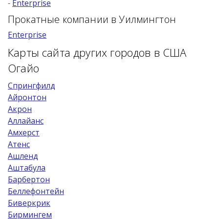
-
Enterprise
Возраст 25-70 лет?
Прокатные компании в Уилмингтон
Купон/промо
Enterprise
Карты сайта других городов в США
Огайо
Cпрингфилд
Айронтон
Акрон
Аллайанс
Амхерст
Атенс
Ашленд
Аштабула
Барбертон
Беллефонтейн
Биверкрик
Бирмингем