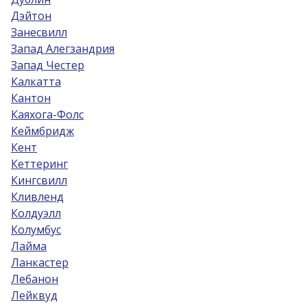
Дэйтон
Занесвилл
Запад Алегзандрия
Запад Честер
Калкатта
Кантон
Каяхога-Фолс
Кеймбридж
Кент
Кеттеринг
Кингсвилл
Кливленд
Колдуэлл
Колумбус
Лайма
Ланкастер
Лебанон
Лейквуд