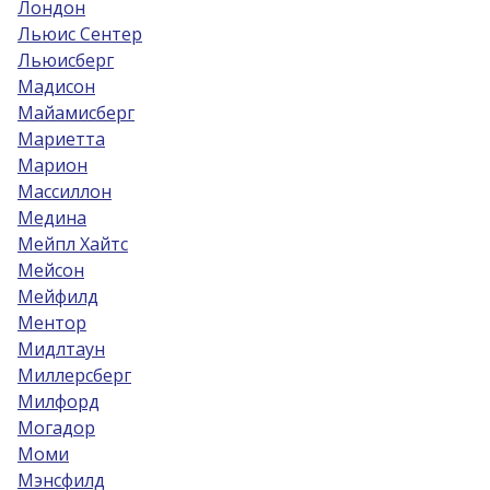
Лондон
Льюис Сентер
Льюисберг
Мадисон
Майамисберг
Мариетта
Марион
Массиллон
Медина
Мейпл Хайтс
Мейсон
Мейфилд
Ментор
Мидлтаун
Миллерсберг
Милфорд
Могадор
Моми
Мэнсфилд