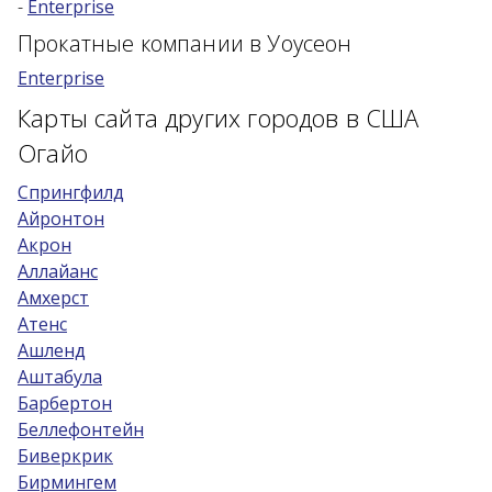
-
Enterprise
Возраст 25-70 лет?
Прокатные компании в Уоусеон
Купон/промо
Enterprise
Карты сайта других городов в США
Огайо
Cпрингфилд
Айронтон
Акрон
Аллайанс
Амхерст
Атенс
Ашленд
Аштабула
Барбертон
Беллефонтейн
Биверкрик
Бирмингем