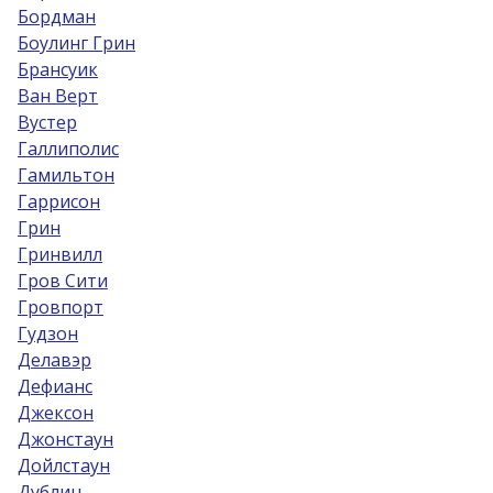
Бордман
Боулинг Грин
Брансуик
Ван Верт
Вустер
Галлиполис
Гамильтон
Гаррисон
Грин
Гринвилл
Гров Сити
Гровпорт
Гудзон
Делавэр
Дефианс
Джексон
Джонстаун
Дойлстаун
Дублин