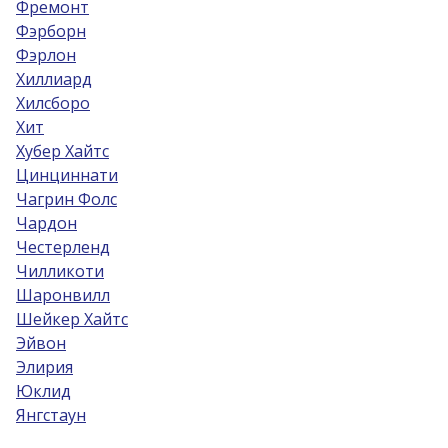
Фремонт
Фэрборн
Фэрлон
Хиллиард
Хилсборо
Хит
Хубер Хайтс
Цинциннати
Чагрин Фолс
Чардон
Честерленд
Чилликоти
Шаронвилл
Шейкер Хайтс
Эйвон
Элирия
Юклид
Янгстаун