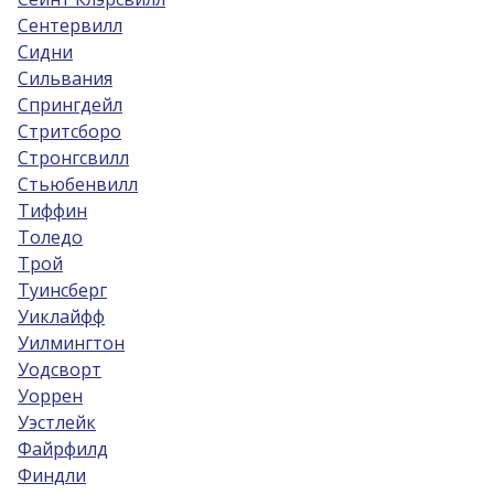
Сентервилл
Сидни
Сильвания
Спрингдейл
Стритсборо
Стронгсвилл
Стьюбенвилл
Тиффин
Толедо
Трой
Туинсберг
Уиклайфф
Уилмингтон
Уодсворт
Уоррен
Уэстлейк
Файрфилд
Финдли