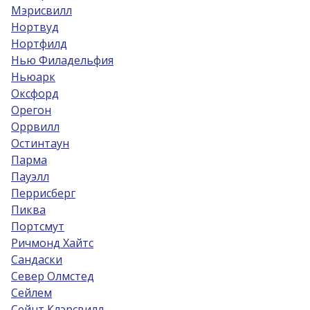
Мэрисвилл
Нортвуд
Нортфилд
Нью Филадельфия
Ньюарк
Оксфорд
Орегон
Оррвилл
Остинтаун
Парма
Пауэлл
Перрисберг
Пиква
Портсмут
Ричмонд Хайтс
Сандаски
Север Олмстед
Сейлем
Сейнт Клэрсвилл