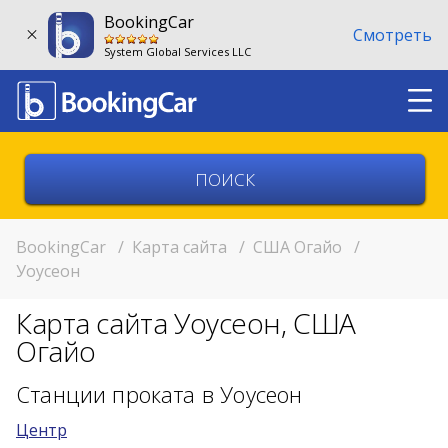
BookingCar
Смотреть
System Global Services LLC
Выберите страну
Выберите город
BookingCar
/
Карта сайта
/
США Огайо
/
Уоусеон
Выберите место
Карта сайта Уоусеон, США
Возврат в другом месте?
Огайо
11:00
Станции проката в Уоусеон
Центр
11:00