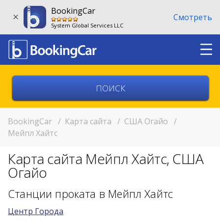
BookingCar
Смотреть
System Global Services LLC
Выберите страну
Выберите город
BookingCar
/
Карта сайта
/
США Огайо
/
Мейпл Хайтс
Выберите место
Карта сайта Мейпл Хайтс, США
Возврат в другом месте?
Огайо
11:00
Станции проката в Мейпл Хайтс
Центр Города
11:00