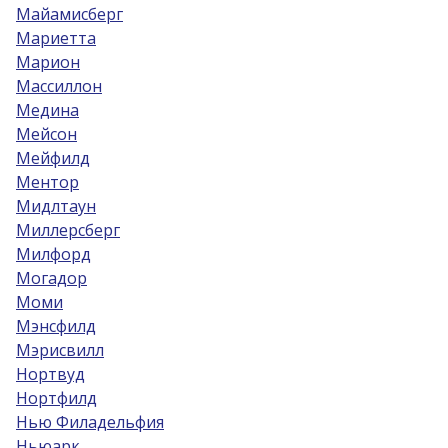
Майамисберг
Мариетта
Марион
Массиллон
Медина
Мейсон
Мейфилд
Ментор
Мидлтаун
Миллерсберг
Милфорд
Могадор
Моми
Мэнсфилд
Мэрисвилл
Нортвуд
Нортфилд
Нью Филадельфия
Ньюарк