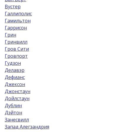
Вустер
Галлиполис
Гамильтон
Гаррисон
Грин
Гринвилл
Гров Сити
Гровпорт
Гудзон
Делавэр
Дефианс
Джексон
Джонстаун
Дойлстаун
Дублин
Дэйтон
Занесвилл
Запад Алегзандрия