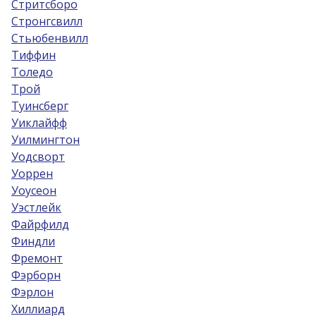
Стритсборо
Стронгсвилл
Стьюбенвилл
Тиффин
Толедо
Трой
Туинсберг
Уиклайфф
Уилмингтон
Уодсворт
Уоррен
Уоусеон
Уэстлейк
Файрфилд
Финдли
Фремонт
Фэрборн
Фэрлон
Хиллиард