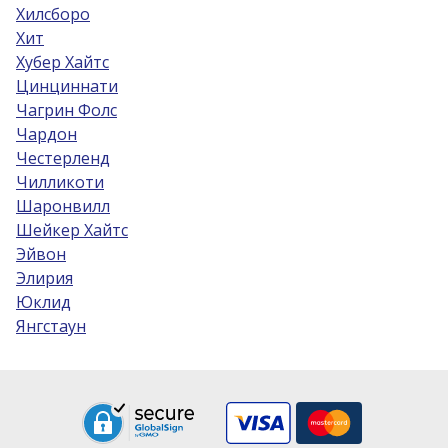
Хилсборо
Хит
Хубер Хайтс
Цинциннати
Чагрин Фолс
Чардон
Честерленд
Чилликоти
Шаронвилл
Шейкер Хайтс
Эйвон
Элирия
Юклид
Янгстаун