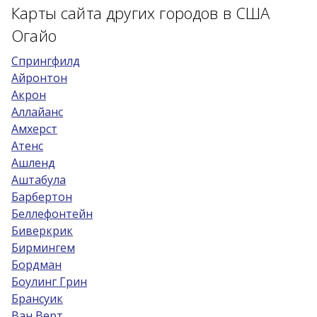
Карты сайта других городов в США
Возраст 25-70 лет?
Огайо
Купон/промо
Cпрингфилд
Айронтон
Акрон
Аллайанс
Амхерст
Атенс
Ашленд
Аштабула
Барбертон
Беллефонтейн
Биверкрик
Бирмингем
Бордман
Боулинг Грин
Брансуик
Ван Верт