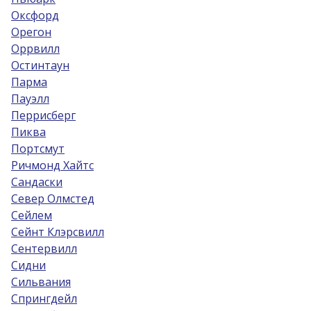
Оксфорд
Орегон
Оррвилл
Остинтаун
Парма
Пауэлл
Перрисберг
Пиква
Портсмут
Ричмонд Хайтс
Сандаски
Север Олмстед
Сейлем
Сейнт Клэрсвилл
Сентервилл
Сидни
Сильвания
Спрингдейл