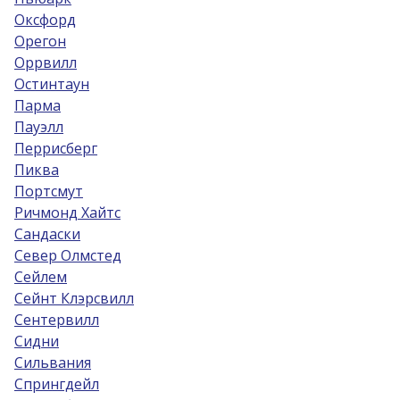
Оксфорд
Орегон
Оррвилл
Остинтаун
Парма
Пауэлл
Перрисберг
Пиква
Портсмут
Ричмонд Хайтс
Сандаски
Север Олмстед
Сейлем
Сейнт Клэрсвилл
Сентервилл
Сидни
Сильвания
Спрингдейл