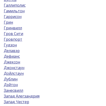
Галлиполис
Гамильтон
Гаррисон
Грин
Гринвилл
Гров Сити
Гровпорт
Гудзон
Делавэр
Дефианс
Джексон
Джонстаун
Дойлстаун
Дублин
Дэйтон
Занесвилл
Запад Алегзандрия
Запад Честер