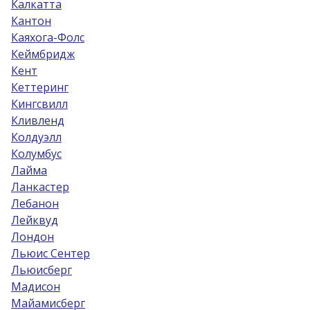
Калкатта
Кантон
Каяхога-Фолс
Кеймбридж
Кент
Кеттеринг
Кингсвилл
Кливленд
Колдуэлл
Колумбус
Лайма
Ланкастер
Лебанон
Лейквуд
Лондон
Льюис Сентер
Льюисберг
Мадисон
Майамисберг