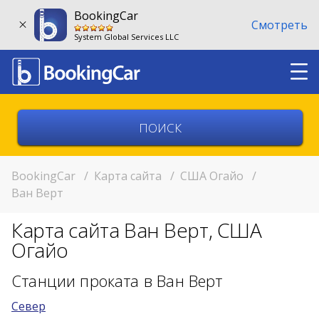
BookingCar
Смотреть
System Global Services LLC
Выберите страну
Выберите город
BookingCar
/
Карта сайта
/
США Огайо
/
Ван Верт
Выберите место
Карта сайта Ван Верт, США
Возврат в другом месте?
Огайо
11:00
Станции проката в Ван Верт
Север
11:00