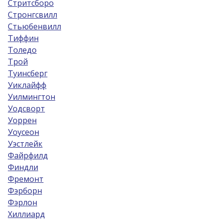
Стритсборо
Стронгсвилл
Стьюбенвилл
Тиффин
Толедо
Трой
Туинсберг
Уиклайфф
Уилмингтон
Уодсворт
Уоррен
Уоусеон
Уэстлейк
Файрфилд
Финдли
Фремонт
Фэрборн
Фэрлон
Хиллиард