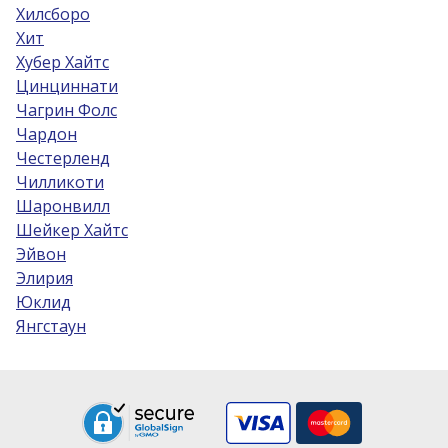
Хилсборо
Хит
Хубер Хайтс
Цинциннати
Чагрин Фолс
Чардон
Честерленд
Чилликоти
Шаронвилл
Шейкер Хайтс
Эйвон
Элирия
Юклид
Янгстаун