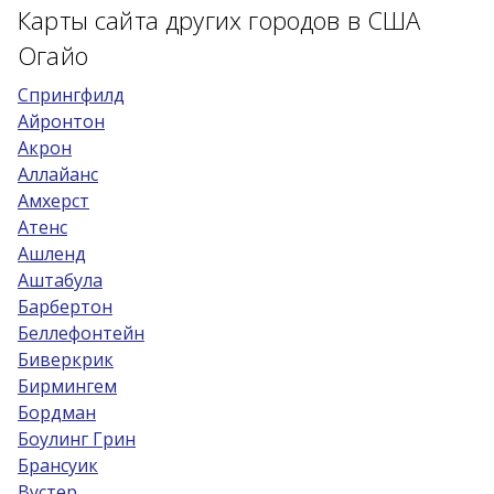
Карты сайта других городов в США
Возраст 25-70 лет?
Огайо
Купон/промо
Cпрингфилд
Айронтон
Акрон
Аллайанс
Амхерст
Атенс
Ашленд
Аштабула
Барбертон
Беллефонтейн
Биверкрик
Бирмингем
Бордман
Боулинг Грин
Брансуик
Вустер