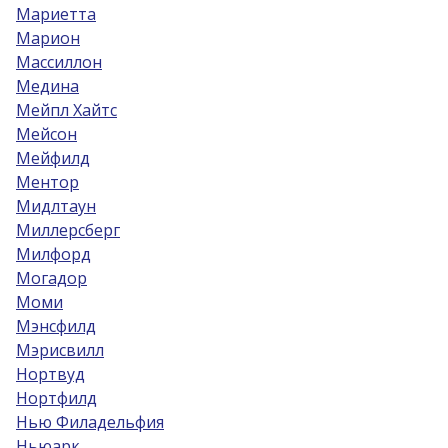
Мариетта
Марион
Массиллон
Медина
Мейпл Хайтс
Мейсон
Мейфилд
Ментор
Мидлтаун
Миллерсберг
Милфорд
Могадор
Моми
Мэнсфилд
Мэрисвилл
Нортвуд
Нортфилд
Нью Филадельфия
Ньюарк