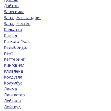
Дэйтон
Занесвилл
Запад Алегзандрия
Запад Честер
Калкатта
Кантон
Каяхога-Фолс
Кеймбридж
Кент
Кеттеринг
Кингсвилл
Кливленд
Колдуэлл
Колумбус
Лайма
Ланкастер
Лебанон
Лейквуд