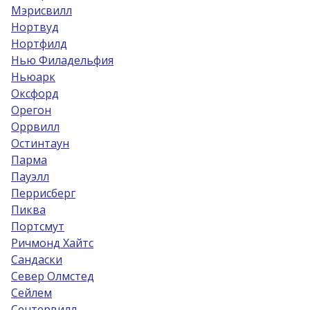
Мэрисвилл
Нортвуд
Нортфилд
Нью Филадельфия
Ньюарк
Оксфорд
Орегон
Оррвилл
Остинтаун
Парма
Пауэлл
Перрисберг
Пиква
Портсмут
Ричмонд Хайтс
Сандаски
Север Олмстед
Сейлем
Сентервилл