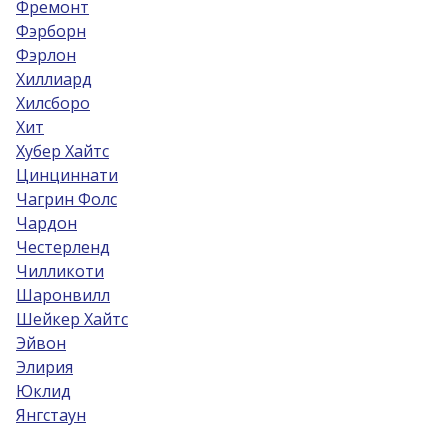
Фремонт
Фэрборн
Фэрлон
Хиллиард
Хилсборо
Хит
Хубер Хайтс
Цинциннати
Чагрин Фолс
Чардон
Честерленд
Чилликоти
Шаронвилл
Шейкер Хайтс
Эйвон
Элирия
Юклид
Янгстаун