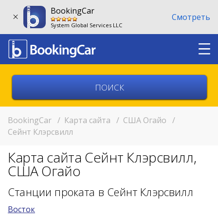
BookingCar
Смотреть
System Global Services LLC
Выберите страну
Выберите город
BookingCar
/
Карта сайта
/
США Огайо
/
Сейнт Клэрсвилл
Выберите место
Карта сайта Сейнт Клэрсвилл,
Возврат в другом месте?
США Огайо
11:00
Станции проката в Сейнт Клэрсвилл
Восток
11:00