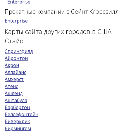
-
Enterprise
Возраст 25-70 лет?
Прокатные компании в Сейнт Клэрсвилл
Купон/промо
Enterprise
Карты сайта других городов в США
Огайо
Cпрингфилд
Айронтон
Акрон
Аллайанс
Амхерст
Атенс
Ашленд
Аштабула
Барбертон
Беллефонтейн
Биверкрик
Бирмингем