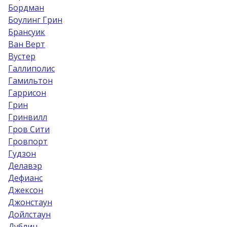
Бордман
Боулинг Грин
Брансуик
Ван Верт
Вустер
Галлиполис
Гамильтон
Гаррисон
Грин
Гринвилл
Гров Сити
Гровпорт
Гудзон
Делавэр
Дефианс
Джексон
Джонстаун
Дойлстаун
Дублин