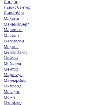
Лондон
Льюис Сентер
Льюисберг
Мадисон
Майамисберг
Мариетта
Марион
Массиллон
Медина
Мейпл Хайтс
Мейсон
Мейфилд
Ментор
Мидлтаун
Миллерсберг
Милфорд
Могадор
Моми
Мэнсфилд