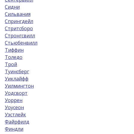
Сидни
Сильвания
Спрингдейл
Стритсборо
Стронгсвилл
Стьюбенвилл
Тиффин
Толедо
Трой
Туинсберг
Уиклайфф
Уилмингтон
Уодсворт
Уоррен
Уоусеон
Уэстлейк
Файрфилд
Финдли