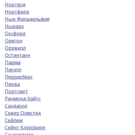
Нортвуд
Нортфилд
Нью Филадельфия
Ньюарк
Оксфорд
Орегон
Оррвилл
Остинтаун
Парма
Пауэлл
Перрисберг
Пиква
Портсмут
Ричмонд Хайтс
Сандаски
Север Олмстед
Сейлем
Сейнт Клэрсвилл
Сентервилл