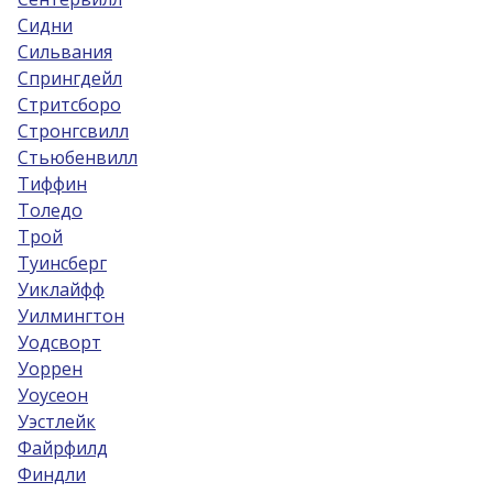
Сидни
Сильвания
Спрингдейл
Стритсборо
Стронгсвилл
Стьюбенвилл
Тиффин
Толедо
Трой
Туинсберг
Уиклайфф
Уилмингтон
Уодсворт
Уоррен
Уоусеон
Уэстлейк
Файрфилд
Финдли