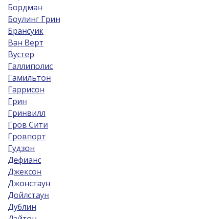
Бордман
Боулинг Грин
Брансуик
Ван Верт
Вустер
Галлиполис
Гамильтон
Гаррисон
Грин
Гринвилл
Гров Сити
Гровпорт
Гудзон
Дефианс
Джексон
Джонстаун
Дойлстаун
Дублин
Дэйтон