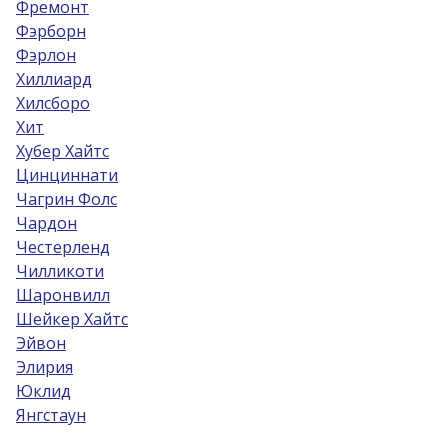
Фремонт
Фэрборн
Фэрлон
Хиллиард
Хилсборо
Хит
Хубер Хайтс
Цинциннати
Чагрин Фолс
Чардон
Честерленд
Чилликоти
Шаронвилл
Шейкер Хайтс
Эйвон
Элирия
Юклид
Янгстаун