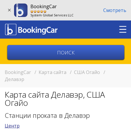
BookingCar
Смотреть
System Global Services LLC
Выберите страну
Выберите город
BookingCar
/
Карта сайта
/
США Огайо
/
Делавэр
Выберите место
Карта сайта Делавэр, США
Возврат в другом месте?
Огайо
11:00
Станции проката в Делавэр
Центр
11:00