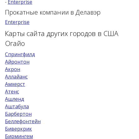
-
Enterprise
Возраст 25-70 лет?
Прокатные компании в Делавэр
Купон/промо
Enterprise
Карты сайта других городов в США
Огайо
Cпрингфилд
Айронтон
Акрон
Аллайанс
Амхерст
Атенс
Ашленд
Аштабула
Барбертон
Беллефонтейн
Биверкрик
Бирмингем