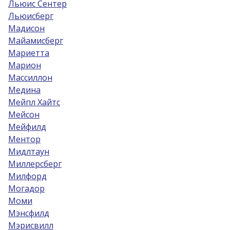
Льюис Сентер
Льюисберг
Мадисон
Майамисберг
Мариетта
Марион
Массиллон
Медина
Мейпл Хайтс
Мейсон
Мейфилд
Ментор
Мидлтаун
Миллерсберг
Милфорд
Могадор
Моми
Мэнсфилд
Мэрисвилл