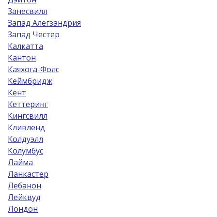
Занесвилл
Запад Алегзандрия
Запад Честер
Калкатта
Кантон
Каяхога-Фолс
Кеймбридж
Кент
Кеттеринг
Кингсвилл
Кливленд
Колдуэлл
Колумбус
Лайма
Ланкастер
Лебанон
Лейквуд
Лондон