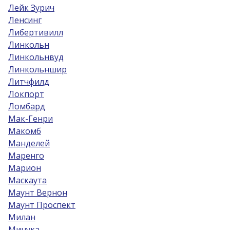
Лейк Зурич
Ленсинг
Либертивилл
Линкольн
Линкольнвуд
Линкольншир
Литчфилд
Локпорт
Ломбард
Мак-Генри
Макомб
Манделей
Маренго
Марион
Маскаута
Маунт Вернон
Маунт Проспект
Милан
Минука