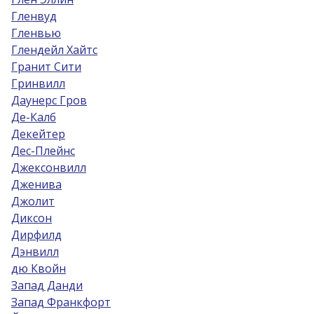
Гленвуд
Гленвью
Глендейл Хайтс
Гранит Сити
Гринвилл
Даунерс Гров
Де-Калб
Декейтер
Дес-Плейнс
Джексонвилл
Дженива
Джолит
Диксон
Дирфилд
Дэнвилл
дю Квойн
Запад Данди
Запад Франкфорт