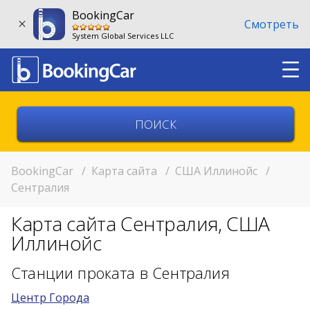
BookingCar
Смотреть
System Global Services LLC
Выберите страну
Выберите город
BookingCar
/
Карта сайта
/
США Иллинойс
/
Сентралия
Выберите место
Карта сайта Сентралия, США
Возврат в другом месте?
Иллинойс
11:00
Станции проката в Сентралия
Центр Города
11:00