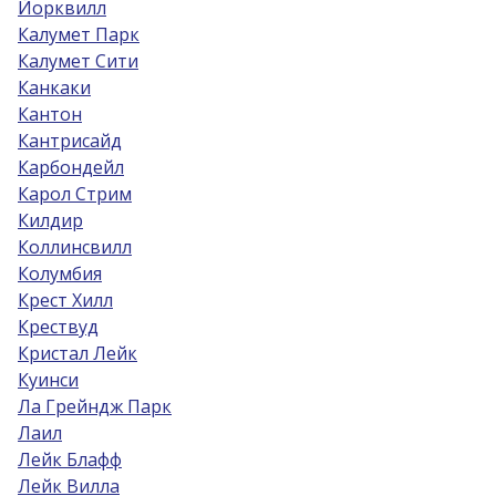
Йорквилл
Калумет Парк
Калумет Сити
Канкаки
Кантон
Кантрисайд
Карбондейл
Карол Стрим
Килдир
Коллинсвилл
Колумбия
Крест Хилл
Крествуд
Кристал Лейк
Куинси
Ла Грейндж Парк
Лаил
Лейк Блафф
Лейк Вилла