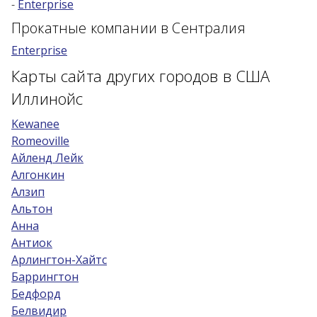
-
Enterprise
Возраст 25-70 лет?
Прокатные компании в Сентралия
Купон/промо
Enterprise
Карты сайта других городов в США
Иллинойс
Kewanee
Romeoville
Айленд Лейк
Алгонкин
Алзип
Альтон
Анна
Антиок
Арлингтон-Хайтс
Баррингтон
Бедфорд
Белвидир