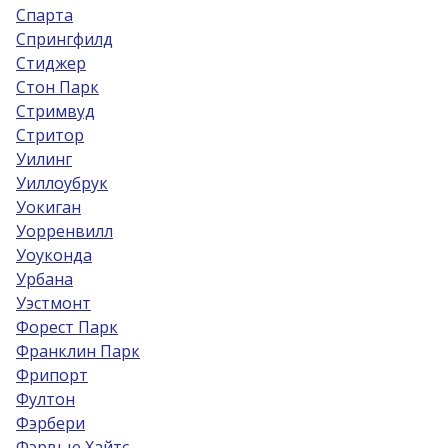
Спарта
Спрингфилд
Стиджер
Стон Парк
Стримвуд
Стритор
Уилинг
Уиллоубрук
Уокиган
Уорренвилл
Уоуконда
Урбана
Уэстмонт
Форест Парк
Франклин Парк
Фрипорт
Фултон
Фэрбери
Фэрвью Хайтс