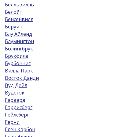
Белльвилль
Белойт
Бенсенвилл
Беруин
Блу Айленд
Блумингтон
Болингбрук
Брукфилд
Бурбоннис
Вилла Парк
Восток Данди
Вуд Дейл
Вудсток
Гарвард
Гаррисберг
Гейлсберг
Герни
Глен Карбон
Глен Эллин