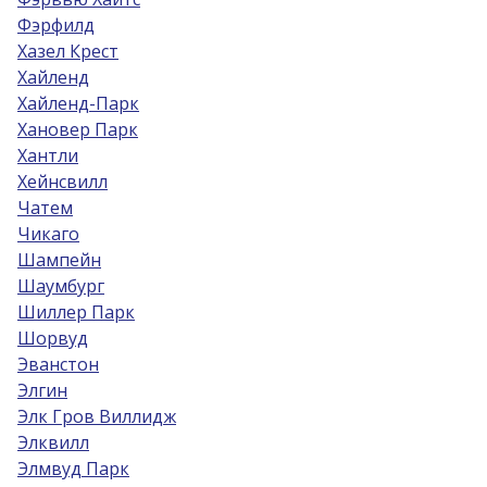
Фэрфилд
Хазел Крест
Хайленд
Хайленд-Парк
Хановер Парк
Хантли
Хейнсвилл
Чатем
Чикаго
Шампейн
Шаумбург
Шиллер Парк
Шорвуд
Эванстон
Элгин
Элк Гров Виллидж
Элквилл
Элмвуд Парк