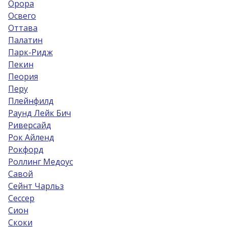
Орора
Освего
Оттава
Палатин
Парк-Ридж
Пекин
Пеория
Перу
Плейнфилд
Раунд Лейк Бич
Риверсайд
Рок Айленд
Рокфорд
Роллинг Медоус
Савой
Сейнт Чарльз
Сессер
Сион
Скоки