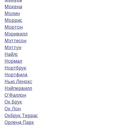
Мокена
Молин
Моррис
Мортон
Мэривилл
Мэттесон
Мэттун
Найлс
Нормал
Нортбрук
Нортфилд
Нью Ленокс
Нэйпервилл
О'Фаллон
Ок Брук
Ок Лон
Окбрук Террас
Орленд Парк