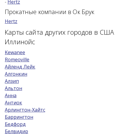
-
Hertz
Возраст 25-70 лет?
Прокатные компании в Ок Брук
Купон/промо
Hertz
Карты сайта других городов в США
Иллинойс
Kewanee
Romeoville
Айленд Лейк
Алгонкин
Алзип
Альтон
Анна
Антиок
Арлингтон-Хайтс
Баррингтон
Бедфорд
Белвидир