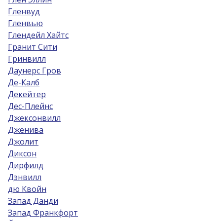
Гленвуд
Гленвью
Глендейл Хайтс
Гранит Сити
Гринвилл
Даунерс Гров
Де-Калб
Декейтер
Дес-Плейнс
Джексонвилл
Дженива
Джолит
Диксон
Дирфилд
Дэнвилл
дю Квойн
Запад Данди
Запад Франкфорт