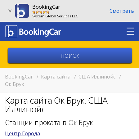
BookingCar
Смотреть
System Global Services LLC
Выберите страну
Выберите город
BookingCar
/
Карта сайта
/
США Иллинойс
/
Ок Брук
Выберите место
Карта сайта Ок Брук, США
Возврат в другом месте?
Иллинойс
11:00
Станции проката в Ок Брук
Центр Города
11:00