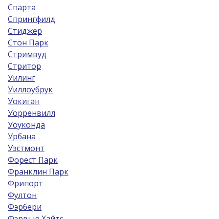
Спарта
Спрингфилд
Стиджер
Стон Парк
Стримвуд
Стритор
Уилинг
Уиллоубрук
Уокиган
Уорренвилл
Уоуконда
Урбана
Уэстмонт
Форест Парк
Франклин Парк
Фрипорт
Фултон
Фэрбери
Фэрвью Хайтс