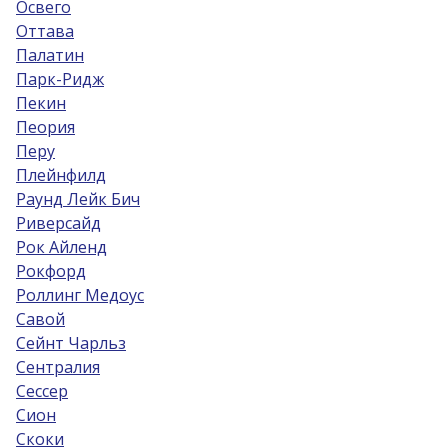
Освего
Оттава
Палатин
Парк-Ридж
Пекин
Пеория
Перу
Плейнфилд
Раунд Лейк Бич
Риверсайд
Рок Айленд
Рокфорд
Роллинг Медоус
Савой
Сейнт Чарльз
Сентралия
Сессер
Сион
Скоки