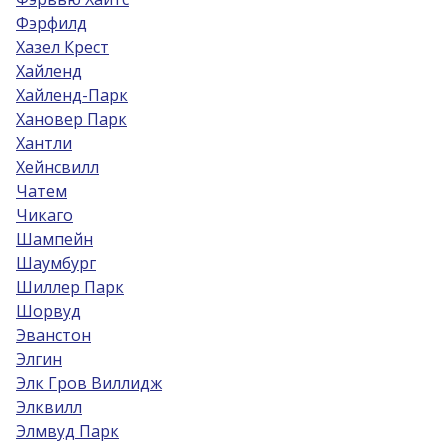
Фэрфилд
Хазел Крест
Хайленд
Хайленд-Парк
Хановер Парк
Хантли
Хейнсвилл
Чатем
Чикаго
Шампейн
Шаумбург
Шиллер Парк
Шорвуд
Эванстон
Элгин
Элк Гров Виллидж
Элквилл
Элмвуд Парк