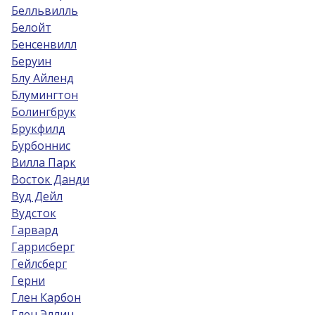
Белльвилль
Белойт
Бенсенвилл
Беруин
Блу Айленд
Блумингтон
Болингбрук
Брукфилд
Бурбоннис
Вилла Парк
Восток Данди
Вуд Дейл
Вудсток
Гарвард
Гаррисберг
Гейлсберг
Герни
Глен Карбон
Глен Эллин