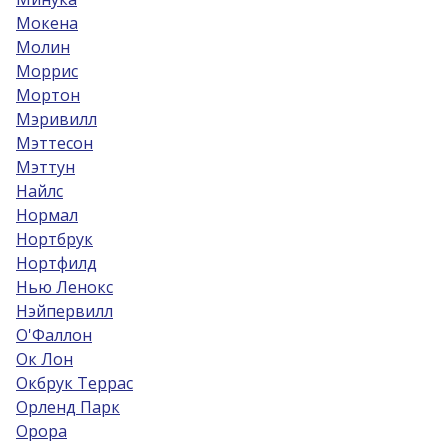
Мокена
Молин
Моррис
Мортон
Мэривилл
Мэттесон
Мэттун
Найлс
Нормал
Нортбрук
Нортфилд
Нью Ленокс
Нэйпервилл
О'Фаллон
Ок Лон
Окбрук Террас
Орленд Парк
Орора