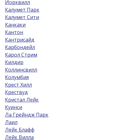
Йорквилл
Калумет Парк
Калумет Сити
Канкаки
Кантон
Кантрисайд
Карбондейл
Карол Стрим
Килдир
Коллинсвилл
Колумбия
Крест Хилл
Крествуд
Кристал Лейк
Куинси
Ла Грейндж Парк
Лаил
Лейк Блафф
Лейк Вилла