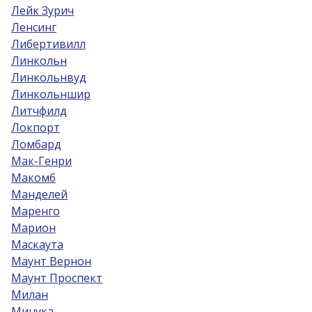
Лейк Зурич
Ленсинг
Либертивилл
Линкольн
Линкольнвуд
Линкольншир
Литчфилд
Локпорт
Ломбард
Мак-Генри
Макомб
Манделей
Маренго
Марион
Маскаута
Маунт Вернон
Маунт Проспект
Милан
Минука