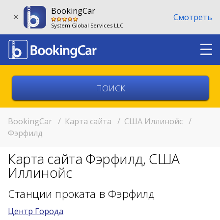
BookingCar
Смотреть
System Global Services LLC
Выберите страну
Выберите город
BookingCar
/
Карта сайта
/
США Иллинойс
/
Фэрфилд
Выберите место
Карта сайта Фэрфилд, США
Возврат в другом месте?
Иллинойс
11:00
Станции проката в Фэрфилд
Центр Города
11:00