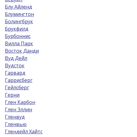
Блу Айленд
Блумингтон
Болингбрук
Брукфилд
Бурбоннис
Вилла Парк
Восток Данди
Вуд Дейл
Вудсток
Гарвард
Гаррисберг
Гейлсберг
Герни
Глен Карбон
Глен Эллин
Гленвуд
Гленвью
Глендейл Хайтс