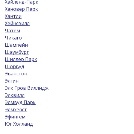
Хайленд-Парк
Хановер Парк
Хантли
Хейнсвилл
Чатем
Чикаго
Шампейн
Шаумбург
Шиллер Парк
Шорвуд
Эванстон
Элгин
Элк Гров Виллидж
Элквилл
Элмвуд Парк
Элмхерст
Эфингем
Юг Холланд