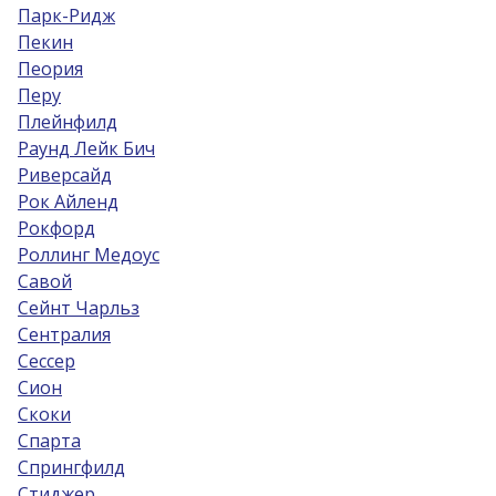
Парк-Ридж
Пекин
Пеория
Перу
Плейнфилд
Раунд Лейк Бич
Риверсайд
Рок Айленд
Рокфорд
Роллинг Медоус
Савой
Сейнт Чарльз
Сентралия
Сессер
Сион
Скоки
Спарта
Спрингфилд
Стиджер