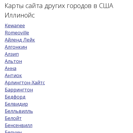
Карты сайта других городов в США
Возраст 25-70 лет?
Иллинойс
Купон/промо
Kewanee
Romeoville
Айленд Лейк
Алгонкин
Алзип
Альтон
Анна
Антиок
Арлингтон-Хайтс
Баррингтон
Бедфорд
Белвидир
Белльвилль
Белойт
Бенсенвилл
Беруин