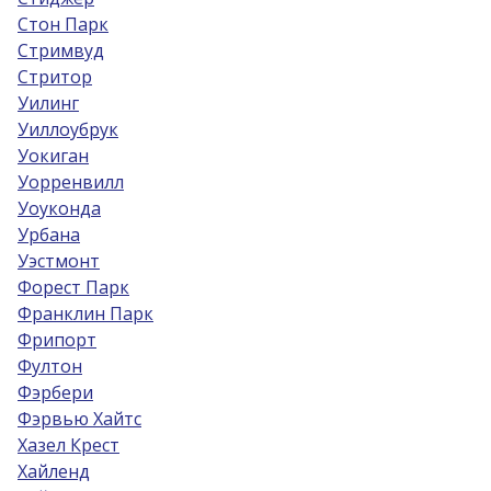
Стон Парк
Стримвуд
Стритор
Уилинг
Уиллоубрук
Уокиган
Уорренвилл
Уоуконда
Урбана
Уэстмонт
Форест Парк
Франклин Парк
Фрипорт
Фултон
Фэрбери
Фэрвью Хайтс
Хазел Крест
Хайленд