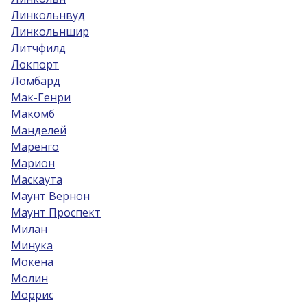
Линкольнвуд
Линкольншир
Литчфилд
Локпорт
Ломбард
Мак-Генри
Макомб
Манделей
Маренго
Марион
Маскаута
Маунт Вернон
Маунт Проспект
Милан
Минука
Мокена
Молин
Моррис