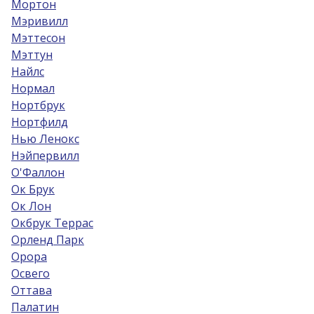
Мортон
Мэривилл
Мэттесон
Мэттун
Найлс
Нормал
Нортбрук
Нортфилд
Нью Ленокс
Нэйпервилл
О'Фаллон
Ок Брук
Ок Лон
Окбрук Террас
Орленд Парк
Орора
Освего
Оттава
Палатин