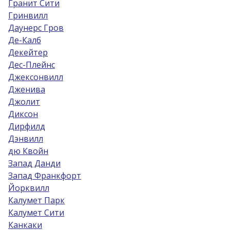
Гранит Сити
Гринвилл
Даунерс Гров
Де-Калб
Декейтер
Дес-Плейнс
Джексонвилл
Дженива
Джолит
Диксон
Дирфилд
Дэнвилл
дю Квойн
Запад Данди
Запад Франкфорт
Йорквилл
Калумет Парк
Калумет Сити
Канкаки