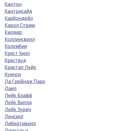
Кантон
Кантрисайд
Карбондейл
Карол Стрим
Килдир
Коллинсвилл
Колумбия
Крест Хилл
Крествуд
Кристал Лейк
Куинси
Ла Грейндж Парк
Лаил
Лейк Блафф
Лейк Вилла
Лейк Зурич
Ленсинг
Либертивилл
Линкольн