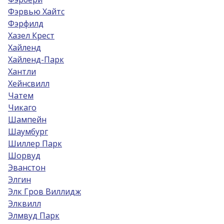
Фэрвью Хайтс
Фэрфилд
Хазел Крест
Хайленд
Хайленд-Парк
Хантли
Хейнсвилл
Чатем
Чикаго
Шампейн
Шаумбург
Шиллер Парк
Шорвуд
Эванстон
Элгин
Элк Гров Виллидж
Элквилл
Элмвуд Парк