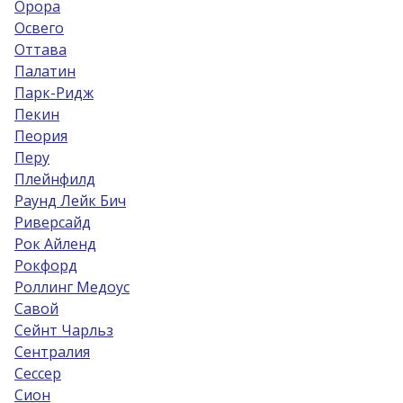
Орора
Освего
Оттава
Палатин
Парк-Ридж
Пекин
Пеория
Перу
Плейнфилд
Раунд Лейк Бич
Риверсайд
Рок Айленд
Рокфорд
Роллинг Медоус
Савой
Сейнт Чарльз
Сентралия
Сессер
Сион