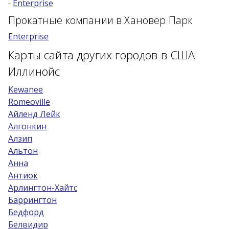
-
Enterprise
Возраст 25-70 лет?
Прокатные компании в Хановер Парк
Купон/промо
Enterprise
Карты сайта других городов в США
Иллинойс
Kewanee
Romeoville
Айленд Лейк
Алгонкин
Алзип
Альтон
Анна
Антиок
Арлингтон-Хайтс
Баррингтон
Бедфорд
Белвидир