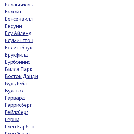
Белльвилль
Белойт
Бенсенвилл
Беруин
Блу Айленд
Блумингтон
Болингбрук
Брукфилд
Бурбоннис
Вилла Парк
Восток Данди
Вуд Дейл
Вудсток
Гарвард
Гаррисберг
Гейлсберг
Герни
Глен Карбон
Глен Эллин