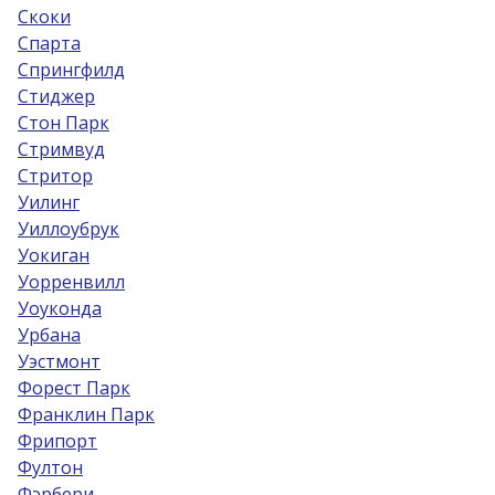
Скоки
Спарта
Спрингфилд
Стиджер
Стон Парк
Стримвуд
Стритор
Уилинг
Уиллоубрук
Уокиган
Уорренвилл
Уоуконда
Урбана
Уэстмонт
Форест Парк
Франклин Парк
Фрипорт
Фултон
Фэрбери