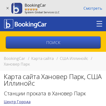
BookingCar
Смотреть
System Global Services LLC
Выберите страну
Выберите город
BookingCar
/
Карта сайта
/
США Иллинойс
/
Хановер Парк
Выберите место
Карта сайта Хановер Парк, США
Возврат в другом месте?
Иллинойс
11:00
Станции проката в Хановер Парк
Центр Города
11:00