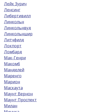
Лейк Зурич
Ленсинг
Либертивилл
Линкольн
Линкольнвуд
Линкольншир
Литчфилд
Локпорт
Ломбард
Мак-Генри
Макомб
Манделей
Маренго
Марион
Маскаута
Маунт Вернон
Маунт Проспект
Милан
Минука