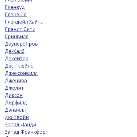
Гленвуд
Гленвью
Глендейл Хайтс
Гранит Сити
Гринвилл
Даунерс Гров
Де-Калб
Декейтер
Дес-Плейнс
Джексонвилл
Дженива
Джолит
Диксон
Дирфилд
Дэнвилл
дю Квойн
Запад Данди
Запад Франкфорт