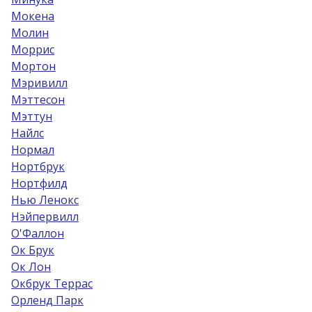
Мокена
Молин
Моррис
Мортон
Мэривилл
Мэттесон
Мэттун
Найлс
Нормал
Нортбрук
Нортфилд
Нью Ленокс
Нэйпервилл
О'Фаллон
Ок Брук
Ок Лон
Окбрук Террас
Орленд Парк