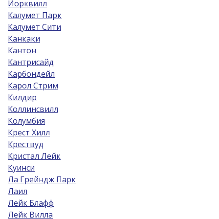
Йорквилл
Калумет Парк
Калумет Сити
Канкаки
Кантон
Кантрисайд
Карбондейл
Карол Стрим
Килдир
Коллинсвилл
Колумбия
Крест Хилл
Крествуд
Кристал Лейк
Куинси
Ла Грейндж Парк
Лаил
Лейк Блафф
Лейк Вилла