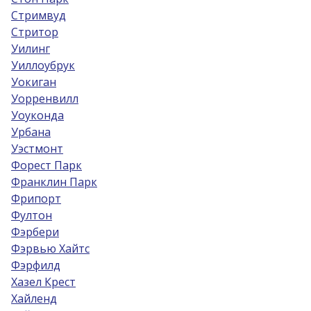
Стримвуд
Стритор
Уилинг
Уиллоубрук
Уокиган
Уорренвилл
Уоуконда
Урбана
Уэстмонт
Форест Парк
Франклин Парк
Фрипорт
Фултон
Фэрбери
Фэрвью Хайтс
Фэрфилд
Хазел Крест
Хайленд