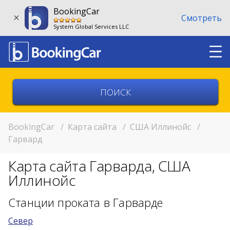
BookingCar
Смотреть
System Global Services LLC
Выберите страну
Выберите город
BookingCar
/
Карта сайта
/
США Иллинойс
/
Гарвард
Выберите место
Карта сайта Гарварда, США
Возврат в другом месте?
Иллинойс
11:00
Станции проката в Гарварде
Север
11:00