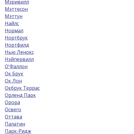
Мэривилл
Мэттесон
Мэттун
Найлс
Нормал
Нортбрук
Нортфилд
Нью Ленокс
Нэйпервилл
О'Фаллон
Ок Брук
Ок Лон
Окбрук Террас
Орленд Парк
Орора
Освего
Оттава
Палатин
Парк-Ридж