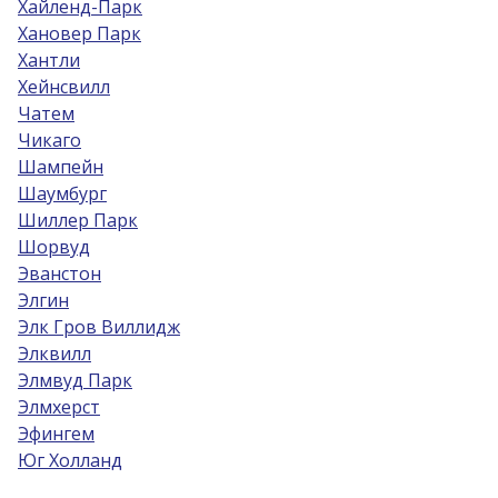
Хайленд-Парк
Хановер Парк
Хантли
Хейнсвилл
Чатем
Чикаго
Шампейн
Шаумбург
Шиллер Парк
Шорвуд
Эванстон
Элгин
Элк Гров Виллидж
Элквилл
Элмвуд Парк
Элмхерст
Эфингем
Юг Холланд