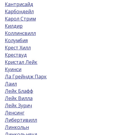
Кантрисайд
Карбондейл
Карол Стрим
Килдир
Коллинсвилл
Колумбия
Крест Хилл
Крествуд
Кристал Лейк
Куинси
Ла Грейндж Парк
Лаил
Лейк Блафф
Лейк Вилла
Лейк Зурич
Ленсинг
Либертивилл
Линкольн
Линкольнвуд