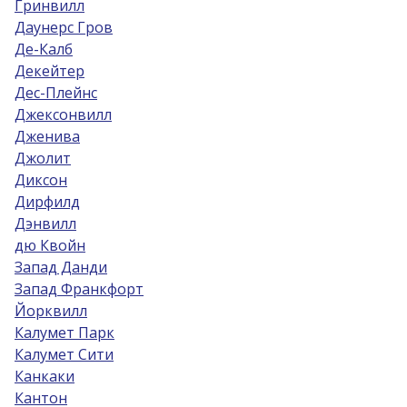
Гринвилл
Даунерс Гров
Де-Калб
Декейтер
Дес-Плейнс
Джексонвилл
Дженива
Джолит
Диксон
Дирфилд
Дэнвилл
дю Квойн
Запад Данди
Запад Франкфорт
Йорквилл
Калумет Парк
Калумет Сити
Канкаки
Кантон