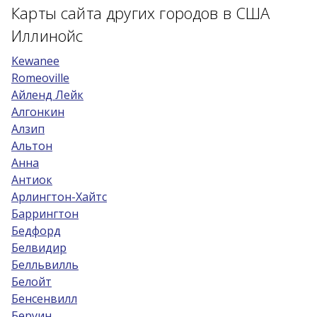
Карты сайта других городов в США
Возраст 25-70 лет?
Иллинойс
Купон/промо
Kewanee
Romeoville
Айленд Лейк
Алгонкин
Алзип
Альтон
Анна
Антиок
Арлингтон-Хайтс
Баррингтон
Бедфорд
Белвидир
Белльвилль
Белойт
Бенсенвилл
Беруин