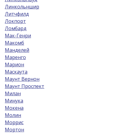
Линкольншир
Литчфилд
Локпорт
Ломбард
Мак-Генри
Макомб
Манделей
Маренго
Марион
Маскаута
Маунт Вернон
Маунт Проспект
Милан
Минука
Мокена
Молин
Моррис
Мортон