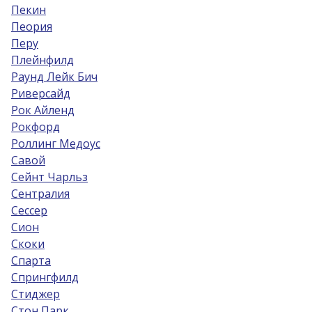
Пекин
Пеория
Перу
Плейнфилд
Раунд Лейк Бич
Риверсайд
Рок Айленд
Рокфорд
Роллинг Медоус
Савой
Сейнт Чарльз
Сентралия
Сессер
Сион
Скоки
Спарта
Спрингфилд
Стиджер
Стон Парк