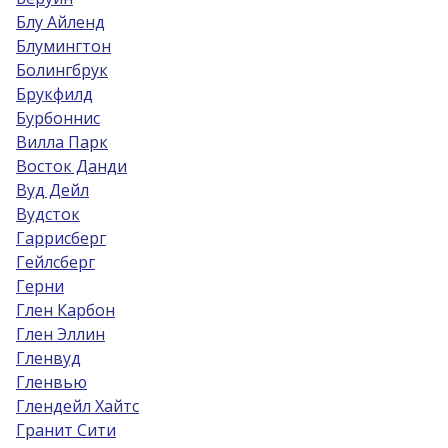
Блу Айленд
Блумингтон
Болингбрук
Брукфилд
Бурбоннис
Вилла Парк
Восток Данди
Вуд Дейл
Вудсток
Гаррисберг
Гейлсберг
Герни
Глен Карбон
Глен Эллин
Гленвуд
Гленвью
Глендейл Хайтс
Гранит Сити