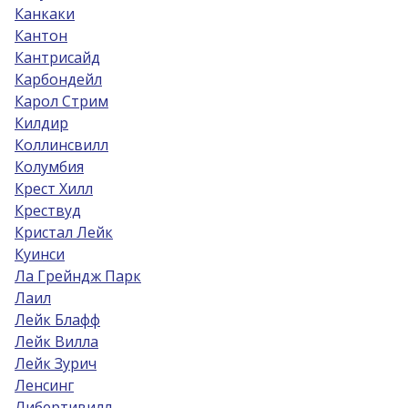
Канкаки
Кантон
Кантрисайд
Карбондейл
Карол Стрим
Килдир
Коллинсвилл
Колумбия
Крест Хилл
Крествуд
Кристал Лейк
Куинси
Ла Грейндж Парк
Лаил
Лейк Блафф
Лейк Вилла
Лейк Зурич
Ленсинг
Либертивилл