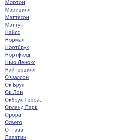
Мортон
Мэривилл
Мэттесон
Мэттун
Найлс
Нормал
Нортбрук
Нортфилд
Нью Ленокс
Нэйпервилл
О'Фаллон
Ок Брук
Ок Лон
Окбрук Террас
Орленд Парк
Орора
Освего
Оттава
Палатин