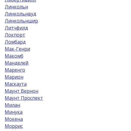
Линкольн
Линкольнвуд
Линкольншир
Литчфилд
Локпорт
Ломбард
Мак-Генри
Макомб
Манделей
Маренго
Марион
Маскаута
Маунт Вернон
Маунт Проспект
Милан
Минука
Мокена
Моррис