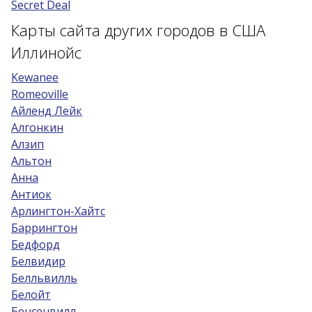
Secret Deal
Карты сайта других городов в США
Иллинойс
Kewanee
Romeoville
Айленд Лейк
Алгонкин
Алзип
Альтон
Анна
Антиок
Арлингтон-Хайтс
Баррингтон
Бедфорд
Белвидир
Белльвилль
Белойт
Бенсенвилл