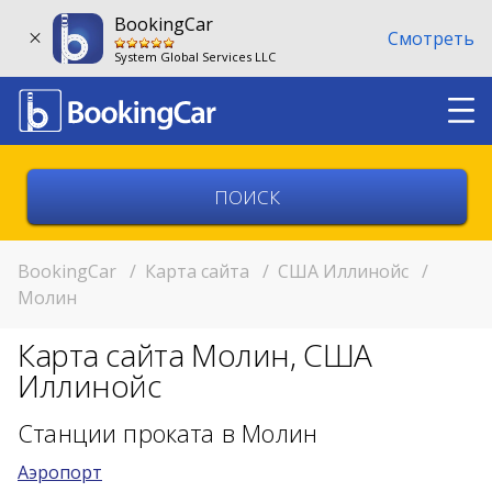
BookingCar
Смотреть
System Global Services LLC
Выберите страну
Выберите город
BookingCar
/
Карта сайта
/
США Иллинойс
/
Молин
Выберите место
Карта сайта Молин, США
Возврат в другом месте?
Иллинойс
11:00
Станции проката в Молин
Аэропорт
11:00