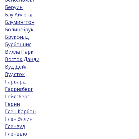
Беруин
Блу Айленд
Блумингтон
Болингбрук
Брукфилд
Бурбоннис
Вилла Парк
Восток Данди
Вуд Дейл
Вудсток
Гарвард
Гаррисберг
Гейлсберг
Герни
Глен Карбон
Глен Эллин
Гленвуд
Гленвью