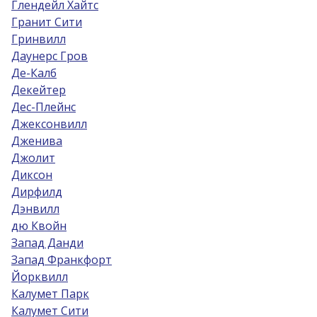
Глендейл Хайтс
Гранит Сити
Гринвилл
Даунерс Гров
Де-Калб
Декейтер
Дес-Плейнс
Джексонвилл
Дженива
Джолит
Диксон
Дирфилд
Дэнвилл
дю Квойн
Запад Данди
Запад Франкфорт
Йорквилл
Калумет Парк
Калумет Сити