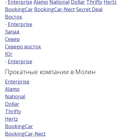
-
Enterprise
Alamo
National
Dollar
Thrifty
Hertz
BookingCar
BookingCar-Nect
Secret Deal
Возраст 25-70 лет?
Восток
Купон/промо
-
Enterprise
Запад
Север
Северо восток
Юг
-
Enterprise
Прокатные компании в Молин
Enterprise
Alamo
National
Dollar
Thrifty
Hertz
BookingCar
BookingCar-Nect