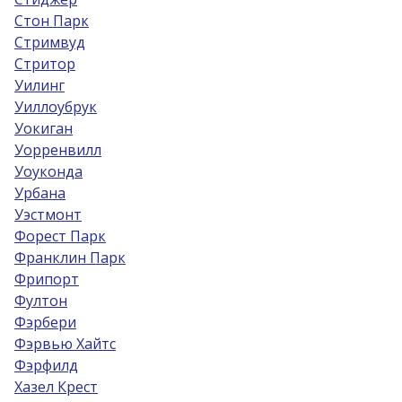
Стон Парк
Стримвуд
Стритор
Уилинг
Уиллоубрук
Уокиган
Уорренвилл
Уоуконда
Урбана
Уэстмонт
Форест Парк
Франклин Парк
Фрипорт
Фултон
Фэрбери
Фэрвью Хайтс
Фэрфилд
Хазел Крест