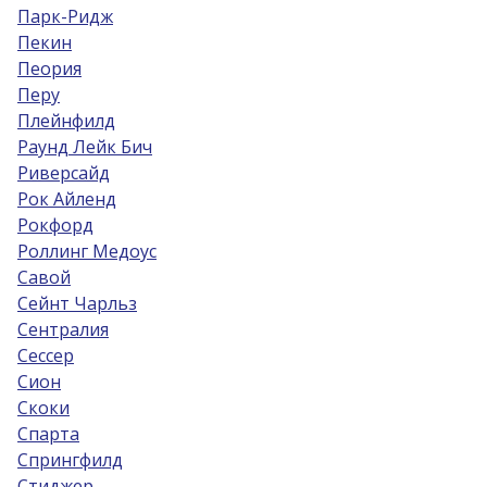
Парк-Ридж
Пекин
Пеория
Перу
Плейнфилд
Раунд Лейк Бич
Риверсайд
Рок Айленд
Рокфорд
Роллинг Медоус
Савой
Сейнт Чарльз
Сентралия
Сессер
Сион
Скоки
Спарта
Спрингфилд
Стиджер