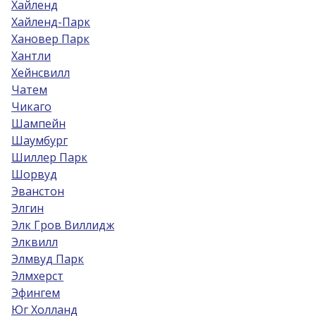
Хайленд
Хайленд-Парк
Хановер Парк
Хантли
Хейнсвилл
Чатем
Чикаго
Шампейн
Шаумбург
Шиллер Парк
Шорвуд
Эванстон
Элгин
Элк Гров Виллидж
Элквилл
Элмвуд Парк
Элмхерст
Эфингем
Юг Холланд