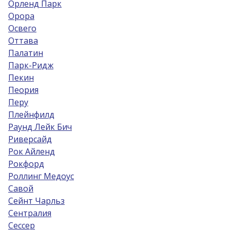
Орленд Парк
Орора
Освего
Оттава
Палатин
Парк-Ридж
Пекин
Пеория
Перу
Плейнфилд
Раунд Лейк Бич
Риверсайд
Рок Айленд
Рокфорд
Роллинг Медоус
Савой
Сейнт Чарльз
Сентралия
Сессер