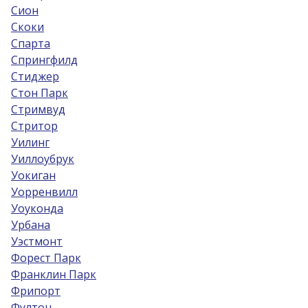
Сион
Скоки
Спарта
Спрингфилд
Стиджер
Стон Парк
Стримвуд
Стритор
Уилинг
Уиллоубрук
Уокиган
Уорренвилл
Уоуконда
Урбана
Уэстмонт
Форест Парк
Франклин Парк
Фрипорт
Фултон