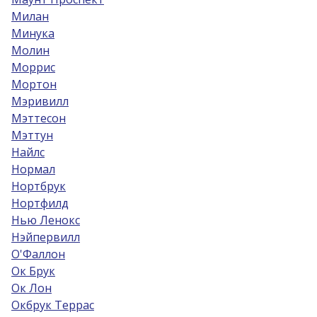
Милан
Минука
Молин
Моррис
Мортон
Мэривилл
Мэттесон
Мэттун
Найлс
Нормал
Нортбрук
Нортфилд
Нью Ленокс
Нэйпервилл
О'Фаллон
Ок Брук
Ок Лон
Окбрук Террас