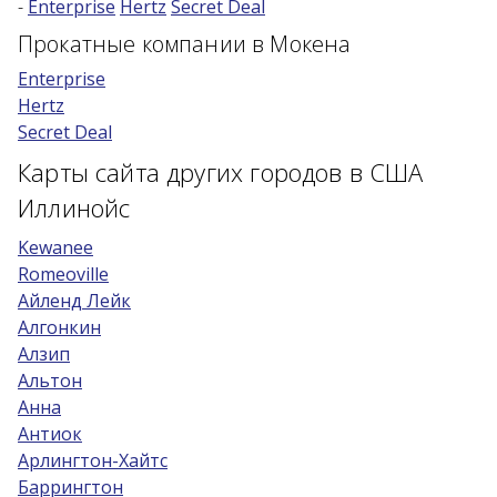
-
Enterprise
Hertz
Secret Deal
Возраст 25-70 лет?
Прокатные компании в Мокена
Купон/промо
Enterprise
Hertz
Secret Deal
Карты сайта других городов в США
Иллинойс
Kewanee
Romeoville
Айленд Лейк
Алгонкин
Алзип
Альтон
Анна
Антиок
Арлингтон-Хайтс
Баррингтон