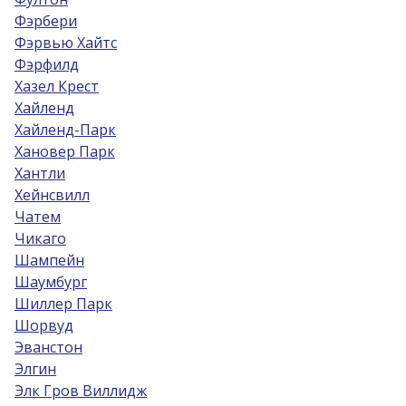
Фэрбери
Фэрвью Хайтс
Фэрфилд
Хазел Крест
Хайленд
Хайленд-Парк
Хановер Парк
Хантли
Хейнсвилл
Чатем
Чикаго
Шампейн
Шаумбург
Шиллер Парк
Шорвуд
Эванстон
Элгин
Элк Гров Виллидж