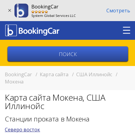
BookingCar
Смотреть
System Global Services LLC
Выберите страну
Выберите город
BookingCar
/
Карта сайта
/
США Иллинойс
/
Мокена
Выберите место
Карта сайта Мокена, США
Возврат в другом месте?
Иллинойс
11:00
Станции проката в Мокена
Северо восток
11:00