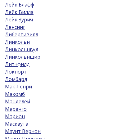
Лейк Блафф
Лейк Вилла
Лейк Зурич
Ленсинг
Либертивилл
Линкольн
Линкольнвуд
Линкольншир
Литчфилд
Локпорт
Ломбард
Мак-Генри
Макомб
Манделей
Маренго
Марион
Маскаута
Маунт Вернон
Маунт Проспект