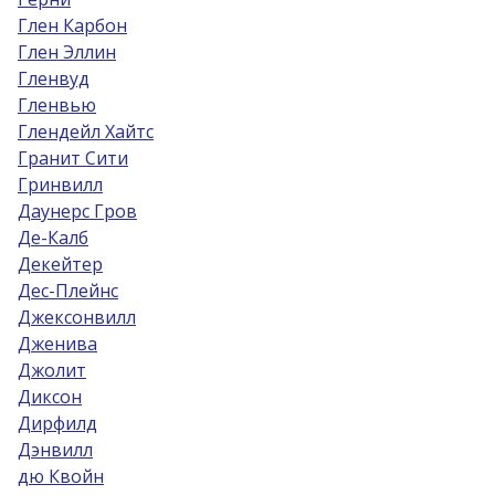
Глен Карбон
Глен Эллин
Гленвуд
Гленвью
Глендейл Хайтс
Гранит Сити
Гринвилл
Даунерс Гров
Де-Калб
Декейтер
Дес-Плейнс
Джексонвилл
Дженива
Джолит
Диксон
Дирфилд
Дэнвилл
дю Квойн