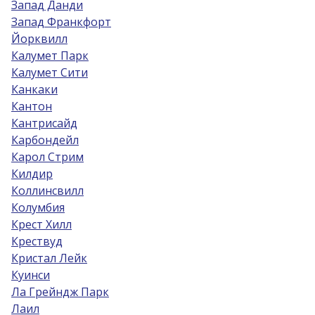
Запад Данди
Запад Франкфорт
Йорквилл
Калумет Парк
Калумет Сити
Канкаки
Кантон
Кантрисайд
Карбондейл
Карол Стрим
Килдир
Коллинсвилл
Колумбия
Крест Хилл
Крествуд
Кристал Лейк
Куинси
Ла Грейндж Парк
Лаил