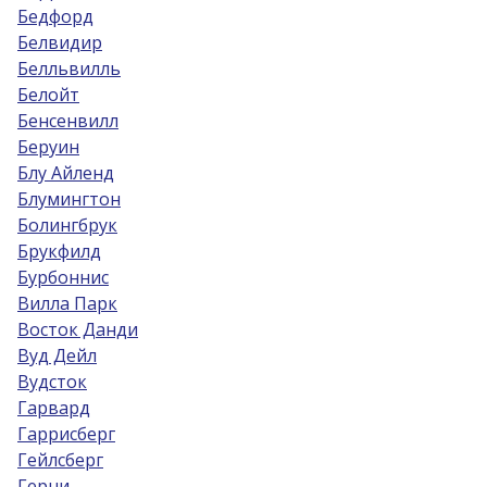
Бедфорд
Белвидир
Белльвилль
Белойт
Бенсенвилл
Беруин
Блу Айленд
Блумингтон
Болингбрук
Брукфилд
Бурбоннис
Вилла Парк
Восток Данди
Вуд Дейл
Вудсток
Гарвард
Гаррисберг
Гейлсберг
Герни