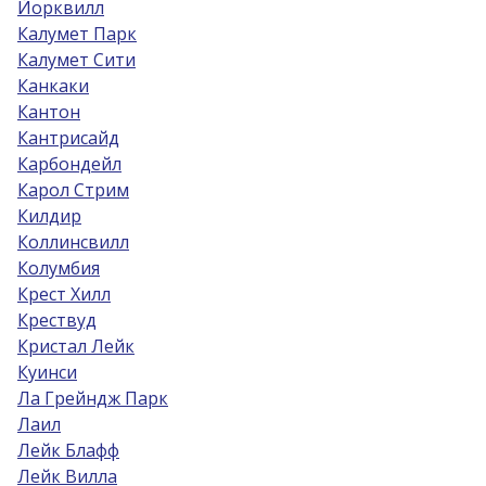
Йорквилл
Калумет Парк
Калумет Сити
Канкаки
Кантон
Кантрисайд
Карбондейл
Карол Стрим
Килдир
Коллинсвилл
Колумбия
Крест Хилл
Крествуд
Кристал Лейк
Куинси
Ла Грейндж Парк
Лаил
Лейк Блафф
Лейк Вилла