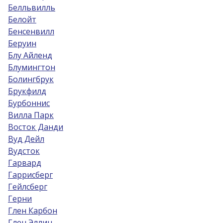
Белльвилль
Белойт
Бенсенвилл
Беруин
Блу Айленд
Блумингтон
Болингбрук
Брукфилд
Бурбоннис
Вилла Парк
Восток Данди
Вуд Дейл
Вудсток
Гарвард
Гаррисберг
Гейлсберг
Герни
Глен Карбон
Глен Эллин