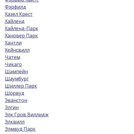
Фэрфилд
Хазел Крест
Хайленд
Хайленд-Парк
Хановер Парк
Хантли
Хейнсвилл
Чатем
Чикаго
Шампейн
Шаумбург
Шиллер Парк
Шорвуд
Эванстон
Элгин
Элк Гров Виллидж
Элквилл
Элмвуд Парк