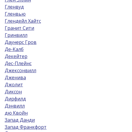
Гленвуд
Гленвью
Глендейл Хайтс
Гранит Сити
Гринвилл
Даунерс Гров
Де-Калб
Декейтер
Дес-Плейнс
Джексонвилл
Дженива
Джолит
Диксон
Дирфилд
Дэнвилл
дю Квойн
Запад Данди
Запад Франкфорт