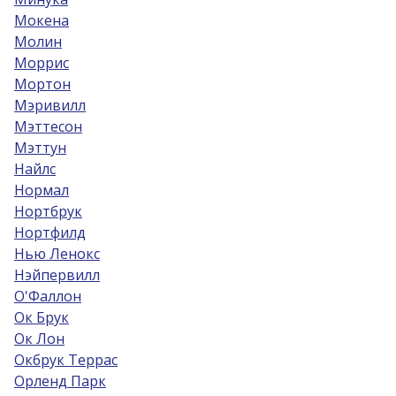
Мокена
Молин
Моррис
Мортон
Мэривилл
Мэттесон
Мэттун
Найлс
Нормал
Нортбрук
Нортфилд
Нью Ленокс
Нэйпервилл
О'Фаллон
Ок Брук
Ок Лон
Окбрук Террас
Орленд Парк