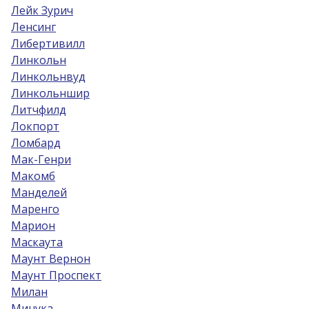
Лейк Зурич
Ленсинг
Либертивилл
Линкольн
Линкольнвуд
Линкольншир
Литчфилд
Локпорт
Ломбард
Мак-Генри
Макомб
Манделей
Маренго
Марион
Маскаута
Маунт Вернон
Маунт Проспект
Милан
Минука