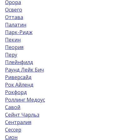
Орора
Освего
Оттава
Палатин
Парк-Ридж
Пекин
Пеория
Перу
Плейнфилд
Раунд Лейк Бич
Риверсайд
Рок Айленд
Рокфорд
Роллинг Медоус
Савой
Сейнт Чарльз
Сентралия
Сессер
Сион