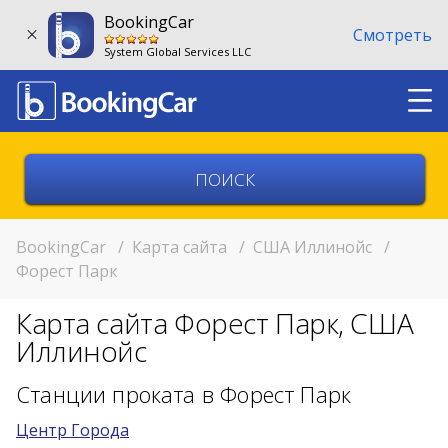
BookingCar
Смотреть
System Global Services LLC
Выберите страну
Выберите город
BookingCar
/
Карта сайта
/
США Иллинойс
/
Форест Парк
Выберите место
Карта сайта Форест Парк, США
Возврат в другом месте?
Иллинойс
11:00
Станции проката в Форест Парк
Центр Города
11:00