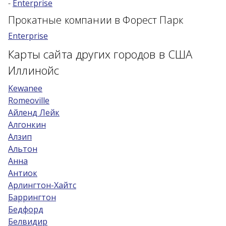
-
Enterprise
Возраст 25-70 лет?
Прокатные компании в Форест Парк
Купон/промо
Enterprise
Карты сайта других городов в США
Иллинойс
Kewanee
Romeoville
Айленд Лейк
Алгонкин
Алзип
Альтон
Анна
Антиок
Арлингтон-Хайтс
Баррингтон
Бедфорд
Белвидир