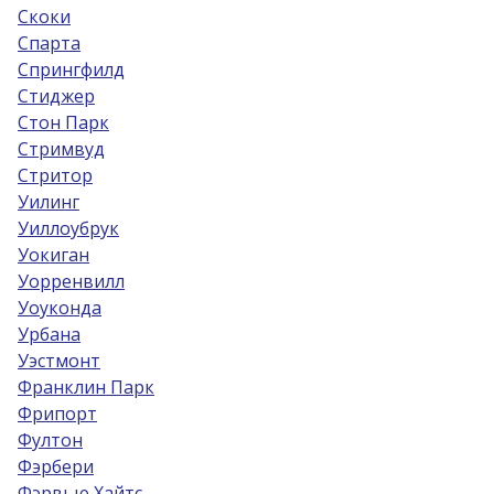
Скоки
Спарта
Спрингфилд
Стиджер
Стон Парк
Стримвуд
Стритор
Уилинг
Уиллоубрук
Уокиган
Уорренвилл
Уоуконда
Урбана
Уэстмонт
Франклин Парк
Фрипорт
Фултон
Фэрбери
Фэрвью Хайтс