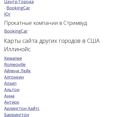
Центр Города
-
BookingCar
Возраст 25-70 лет?
Юг
Купон/промо
Прокатные компании в Стримвуд
BookingCar
Карты сайта других городов в США
Иллинойс
Kewanee
Romeoville
Айленд Лейк
Алгонкин
Алзип
Альтон
Анна
Антиок
Арлингтон-Хайтс
Баррингтон