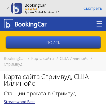
BookingCar
Смотреть
System Global Services LLC
Выберите страну
Выберите город
BookingCar
/
Карта сайта
/
США Иллинойс
/
Стримвуд
Выберите место
Карта сайта Стримвуд, США
Возврат в другом месте?
Иллинойс
11:00
Станции проката в Стримвуд
Streamwood East
11:00