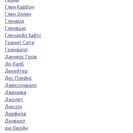
Глен Карбон
Глен Эллин
Гленвуд
Гленвью
Глендейл Хайтс
Гранит Сити
Гринвилл
Даунерс Гров
Де-Калб
Декейтер
Дес-Плейнс
Джексонвилл
Дженива
Джолит
Диксон
Дирфилд
Дэнвилл
дю Квойн