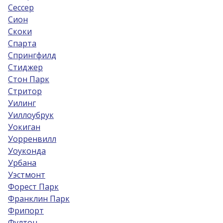
Сессер
Сион
Скоки
Спарта
Спрингфилд
Стиджер
Стон Парк
Стритор
Уилинг
Уиллоубрук
Уокиган
Уорренвилл
Уоуконда
Урбана
Уэстмонт
Форест Парк
Франклин Парк
Фрипорт
Фултон