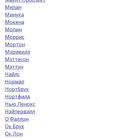
Милан
Минука
Мокена
Молин
Моррис
Мортон
Мэривилл
Мэттесон
Мэттун
Найлс
Нормал
Нортбрук
Нортфилд
Нью Ленокс
Нэйпервилл
О'Фаллон
Ок Брук
Ок Лон