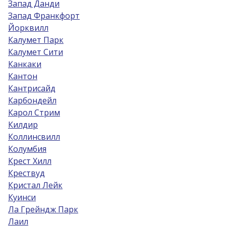
Запад Данди
Запад Франкфорт
Йорквилл
Калумет Парк
Калумет Сити
Канкаки
Кантон
Кантрисайд
Карбондейл
Карол Стрим
Килдир
Коллинсвилл
Колумбия
Крест Хилл
Крествуд
Кристал Лейк
Куинси
Ла Грейндж Парк
Лаил