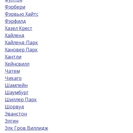
Фэрбери
Фэрвью Хайтс
Фэрфилд
Хазел Крест
Хайленд
Хайленд-Парк
Хановер Парк
Хантли
Хейнсвилл
Чатем
Чикаго
Шампейн
Шаумбург
Шиллер Парк
Шорвуд
Эванстон
Элгин
Элк Гров Виллидж