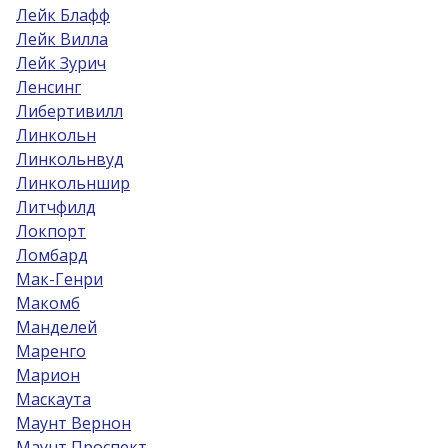
Лейк Блафф
Лейк Вилла
Лейк Зурич
Ленсинг
Либертивилл
Линкольн
Линкольнвуд
Линкольншир
Литчфилд
Локпорт
Ломбард
Мак-Генри
Макомб
Манделей
Маренго
Марион
Маскаута
Маунт Вернон
Маунт Проспект