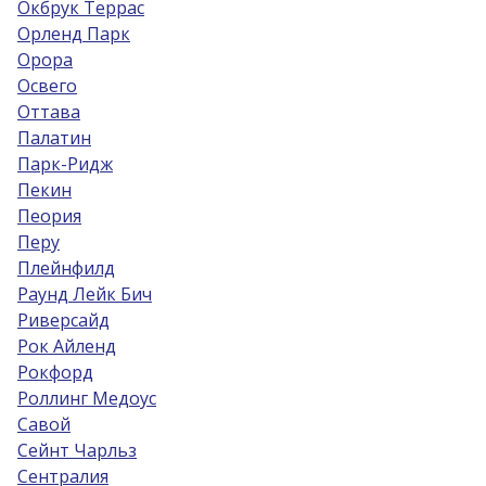
Окбрук Террас
Орленд Парк
Орора
Освего
Оттава
Палатин
Парк-Ридж
Пекин
Пеория
Перу
Плейнфилд
Раунд Лейк Бич
Риверсайд
Рок Айленд
Рокфорд
Роллинг Медоус
Савой
Сейнт Чарльз
Сентралия