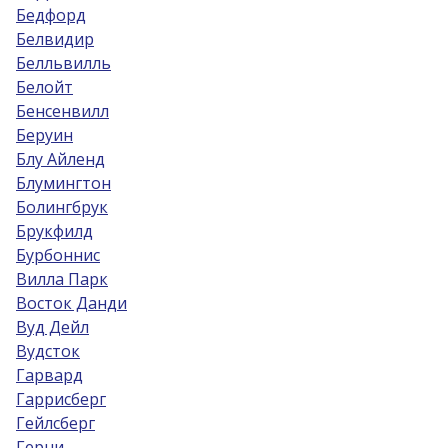
Бедфорд
Белвидир
Белльвилль
Белойт
Бенсенвилл
Беруин
Блу Айленд
Блумингтон
Болингбрук
Брукфилд
Бурбоннис
Вилла Парк
Восток Данди
Вуд Дейл
Вудсток
Гарвард
Гаррисберг
Гейлсберг
Герни