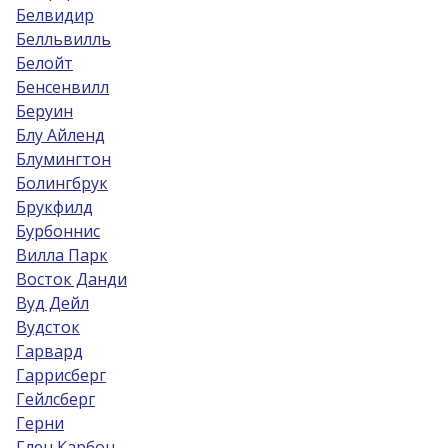
Белвидир
Белльвилль
Белойт
Бенсенвилл
Беруин
Блу Айленд
Блумингтон
Болингбрук
Брукфилд
Бурбоннис
Вилла Парк
Восток Данди
Вуд Дейл
Вудсток
Гарвард
Гаррисберг
Гейлсберг
Герни
Глен Карбон