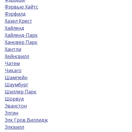
Фэрвью Хайтс
Фэрфилд
Хазел Крест
Хайленд
Хайленд-Парк
Хановер Парк
Хантли
Хейнсвилл
Чатем
Чикаго
Шампейн
Шаумбург
Шиллер Парк
Шорвуд
Эванстон
Элгин
Элк Гров Виллидж
Элквилл