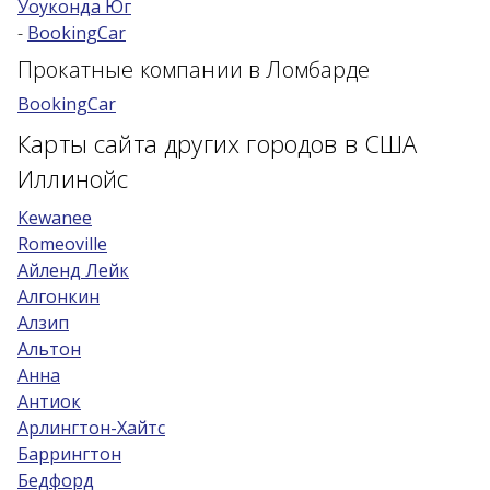
Уоуконда Юг
-
BookingCar
Возраст 25-70 лет?
Прокатные компании в Ломбарде
Купон/промо
BookingCar
Карты сайта других городов в США
Иллинойс
Kewanee
Romeoville
Айленд Лейк
Алгонкин
Алзип
Альтон
Анна
Антиок
Арлингтон-Хайтс
Баррингтон
Бедфорд