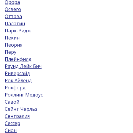
Орора
Освего
Оттава
Палатин
Парк-Ридж
Пекин
Пеория
Перу
Плейнфилд
Раунд Лейк Бич
Риверсайд
Рок Айленд
Рокфорд
Роллинг Медоус
Савой
Сейнт Чарльз
Сентралия
Сессер
Сион