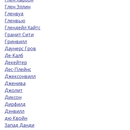
Глен Эллин
Гленвуд
Гленвью
Глендейл Хайтс
Гранит Сити
Гринвилл
Даунерс Гров
Де-Калб
Декейтер
Дес-Плейнс
Джексонвилл
Дженива
Джолит
Диксон
Дирфилд
Дэнвилл
дю Квойн
Запад Данди