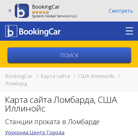
BookingCar
Смотреть
System Global Services LLC
Выберите страну
Выберите город
BookingCar
/
Карта сайта
/
США Иллинойс
/
Ломбард
Выберите место
Карта сайта Ломбарда, США
Возврат в другом месте?
Иллинойс
11:00
Станции проката в Ломбарде
Уоуконда Центр Города
11:00