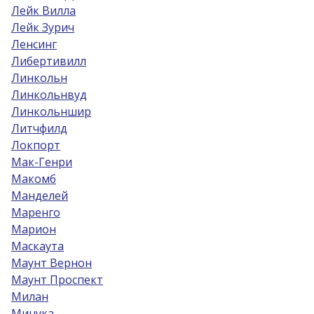
Лейк Вилла
Лейк Зурич
Ленсинг
Либертивилл
Линкольн
Линкольнвуд
Линкольншир
Литчфилд
Локпорт
Мак-Генри
Макомб
Манделей
Маренго
Марион
Маскаута
Маунт Вернон
Маунт Проспект
Милан
Минука