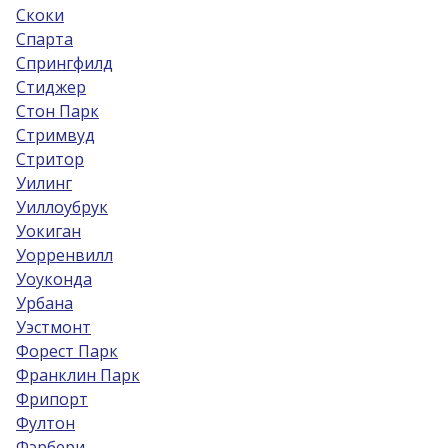
Скоки
Спарта
Спрингфилд
Стиджер
Стон Парк
Стримвуд
Стритор
Уилинг
Уиллоубрук
Уокиган
Уорренвилл
Уоуконда
Урбана
Уэстмонт
Форест Парк
Франклин Парк
Фрипорт
Фултон
Фэрбери