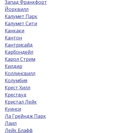
Запад Франкфорт
Йорквилл
Калумет Парк
Калумет Сити
Канкаки
Кантон
Кантрисайд
Карбондейл
Карол Стрим
Килдир
Коллинсвилл
Колумбия
Крест Хилл
Крествуд
Кристал Лейк
Куинси
Ла Грейндж Парк
Лаил
Лейк Блафф