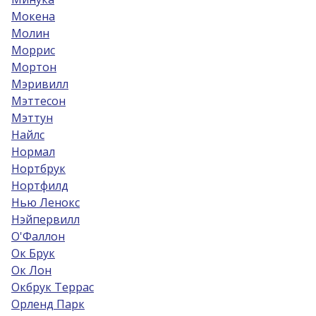
Мокена
Молин
Моррис
Мортон
Мэривилл
Мэттесон
Мэттун
Найлс
Нормал
Нортбрук
Нортфилд
Нью Ленокс
Нэйпервилл
О'Фаллон
Ок Брук
Ок Лон
Окбрук Террас
Орленд Парк