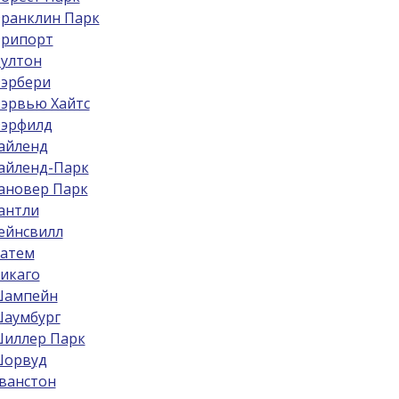
ранклин Парк
рипорт
ултон
эрбери
эрвью Хайтс
эрфилд
айленд
айленд-Парк
ановер Парк
антли
ейнсвилл
атем
икаго
ампейн
аумбург
иллер Парк
орвуд
ванстон