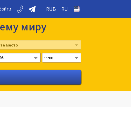
RUB
RU
Войти
сему миру
те место
11:00