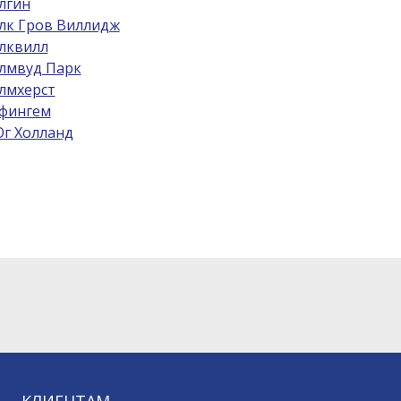
лгин
лк Гров Виллидж
лквилл
лмвуд Парк
лмхерст
фингем
г Холланд