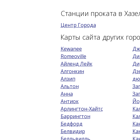
Станции проката в Хазе
Центр Города
Карты сайта других гор
Kewanee
Дж
Romeoville
Ди
Айленд Лейк
Ди
Алгонкин
Дэ
Алзип
дю
Альтон
За
Анна
За
Антиок
Йо
Арлингтон-Хайтс
Ка
Баррингтон
Ка
Бедфорд
Ка
Белвидир
Ка
Белльвилль
Ка