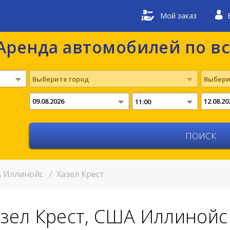
Мой заказ
Аренда автомобилей по в
Выберите город
Выбери
11:00
 Иллинойс
/
Хазел Крест
азел Крест, США Иллинойс