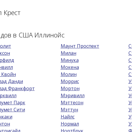
л Крест
одов в США Иллинойс
олит
Маунт Проспект
С
ксон
Милан
С
рфилд
Минука
С
нвилл
Мокена
С
 Квойн
Молин
С
пад Данди
Моррис
У
пад Франкфорт
Мортон
У
рквилл
Мэривилл
У
лумет Парк
Мэттесон
У
лумет Сити
Мэттун
У
нкаки
Найлс
У
нтон
Нормал
У
нтрисайд
Нортбрук
Ф