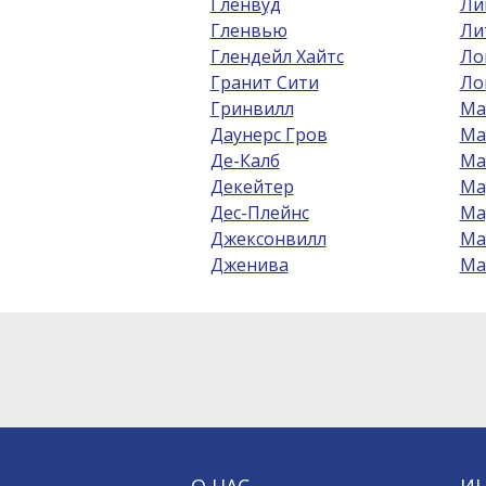
Гленвуд
Ли
Гленвью
Ли
Глендейл Хайтс
Ло
Гранит Сити
Ло
Гринвилл
Ма
Даунерс Гров
Ма
Де-Калб
Ма
Декейтер
Ма
Дес-Плейнс
Ма
Джексонвилл
Ма
Дженива
Ма