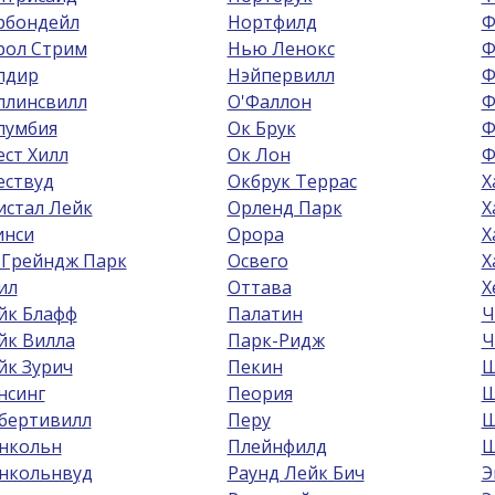
рбондейл
Нортфилд
Ф
рол Стрим
Нью Ленокс
Ф
лдир
Нэйпервилл
Ф
ллинсвилл
О'Фаллон
Ф
лумбия
Ок Брук
Ф
ест Хилл
Ок Лон
Ф
ествуд
Окбрук Террас
Х
истал Лейк
Орленд Парк
Х
инси
Орора
Х
 Грейндж Парк
Освего
Х
ил
Оттава
Х
йк Блафф
Палатин
Ч
йк Вилла
Парк-Ридж
Ч
йк Зурич
Пекин
Ш
нсинг
Пеория
Ш
бертивилл
Перу
Ш
нкольн
Плейнфилд
Ш
нкольнвуд
Раунд Лейк Бич
Э