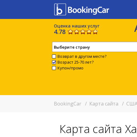
Оценка наших услуг
4.78
Выберите страну
Возврат в другом месте?
Возраст 25-70 лет?
Купон/промо
BookingCar
/
Карта сайта
/
США
Карта сайта Х