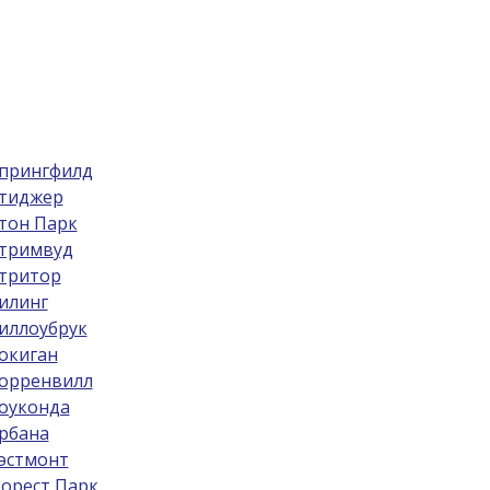
прингфилд
тиджер
тон Парк
тримвуд
тритор
илинг
иллоубрук
окиган
орренвилл
оуконда
рбана
эстмонт
орест Парк