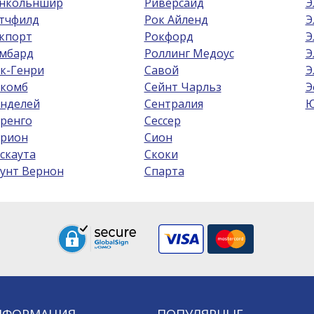
нкольншир
Риверсайд
Э
тчфилд
Рок Айленд
Э
кпорт
Рокфорд
Э
мбард
Роллинг Медоус
Э
к-Генри
Савой
Э
комб
Сейнт Чарльз
Э
нделей
Сентралия
Ю
ренго
Сессер
рион
Сион
скаута
Скоки
унт Вернон
Спарта