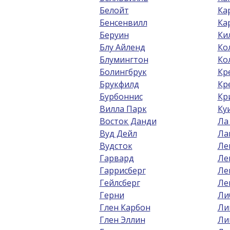
Белойт
Ка
Бенсенвилл
Ка
Беруин
Ки
Блу Айленд
Ко
Блумингтон
Ко
Болингбрук
Кр
Брукфилд
Кр
Бурбоннис
Кр
Вилла Парк
Ку
Восток Данди
Ла
Вуд Дейл
Ла
Вудсток
Ле
Гарвард
Ле
Гаррисберг
Ле
Гейлсберг
Ле
Герни
Ли
Глен Карбон
Ли
Глен Эллин
Ли