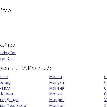
йтер
кейтер
okingCar
ret Deal
одов в США Иллинойс
ксон
Милан
С
рфилд
Минука
С
нвилл
Мокена
С
 Квойн
Молин
С
пад Данди
Моррис
У
пад Франкфорт
Мортон
У