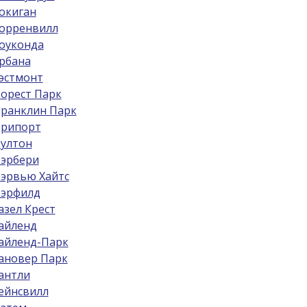
окиган
орренвилл
оуконда
рбана
эстмонт
орест Парк
ранклин Парк
рипорт
ултон
эрбери
эрвью Хайтс
эрфилд
азел Крест
айленд
айленд-Парк
ановер Парк
антли
ейнсвилл