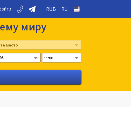
RUB
RU
Войти
сему миру
те место
11:00