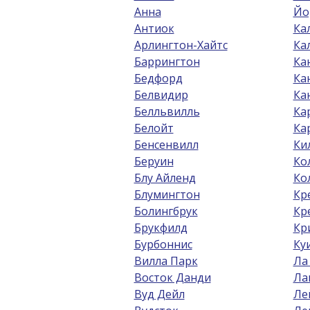
Анна
Йо
Антиок
Ка
Арлингтон-Хайтс
Ка
Баррингтон
Ка
Бедфорд
Ка
Белвидир
Ка
Белльвилль
Ка
Белойт
Ка
Бенсенвилл
Ки
Беруин
Ко
Блу Айленд
Ко
Блумингтон
Кр
Болингбрук
Кр
Брукфилд
Кр
Бурбоннис
Ку
Вилла Парк
Ла
Восток Данди
Ла
Вуд Дейл
Ле