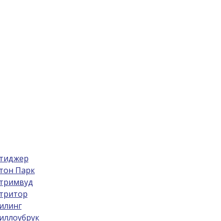
тиджер
тон Парк
тримвуд
тритор
илинг
иллоубрук