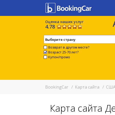
Оценка наших услуг
4.78
Выберите страну
Возврат в другом месте?
Возраст 25-70 лет?
Купон/промо
BookingCar
/
Карта сайта
/
США
Карта сайта Д