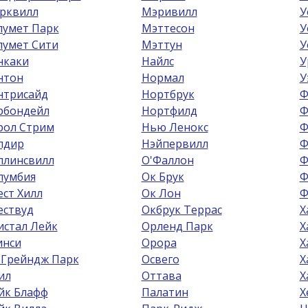
рквилл
Мэривилл
У
лумет Парк
Мэттесон
У
лумет Сити
Мэттун
У
нкаки
Найлс
У
нтон
Нормал
У
нтрисайд
Нортбрук
Ф
рбондейл
Нортфилд
Ф
рол Стрим
Нью Ленокс
Ф
лдир
Нэйпервилл
Ф
ллинсвилл
О'Фаллон
Ф
лумбия
Ок Брук
Ф
ест Хилл
Ок Лон
Ф
ествуд
Окбрук Террас
Х
истал Лейк
Орленд Парк
Х
инси
Орора
Х
 Грейндж Парк
Освего
Х
ил
Оттава
Х
йк Блафф
Палатин
Х