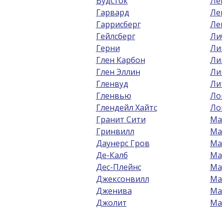
Вудсток
Ле
Гарвард
Ле
Гаррисберг
Ле
Гейлсберг
Ли
Герни
Ли
Глен Карбон
Ли
Глен Эллин
Ли
Гленвуд
Ли
Гленвью
Ло
Глендейл Хайтс
Ло
Гранит Сити
Ма
Гринвилл
Ма
Даунерс Гров
Ма
Де-Калб
Ма
Дес-Плейнс
Ма
Джексонвилл
Ма
Дженива
Ма
Джолит
Ма