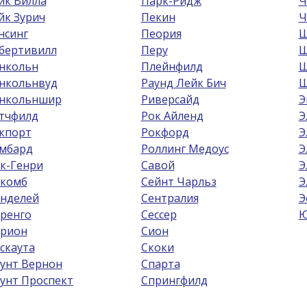
йк Вилла
Парк-Ридж
Ч
йк Зурич
Пекин
Ч
нсинг
Пеория
Ш
бертивилл
Перу
Ш
нкольн
Плейнфилд
Ш
нкольнвуд
Раунд Лейк Бич
Ш
нкольншир
Риверсайд
Э
тчфилд
Рок Айленд
Э
кпорт
Рокфорд
Э
мбард
Роллинг Медоус
Э
к-Генри
Савой
Э
комб
Сейнт Чарльз
Э
нделей
Сентралия
Э
ренго
Сессер
Ю
рион
Сион
скаута
Скоки
унт Вернон
Спарта
унт Проспект
Спрингфилд