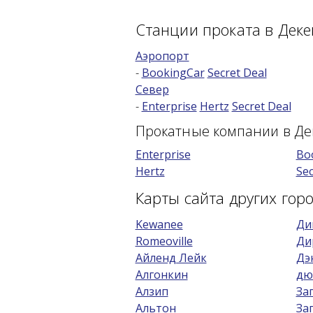
Станции проката в Деке
Аэропорт
-
BookingCar
Secret Deal
Север
-
Enterprise
Hertz
Secret Deal
Прокатные компании в Де
Enterprise
Bo
Hertz
Sec
Карты сайта других гор
Kewanee
Ди
Romeoville
Ди
Айленд Лейк
Дэ
Алгонкин
дю
Алзип
За
Альтон
За