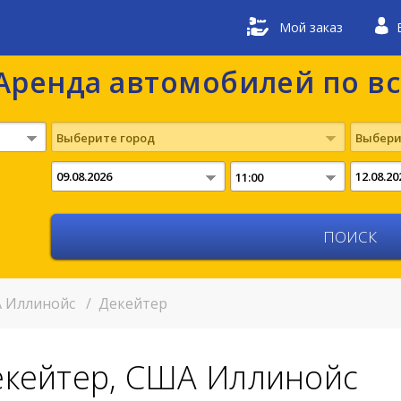
Мой заказ
Аренда автомобилей по в
Выберите город
Выбери
11:00
 Иллинойс
/
Декейтер
екейтер, США Иллинойс