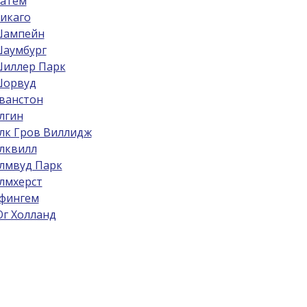
атем
икаго
ампейн
аумбург
иллер Парк
орвуд
ванстон
лгин
лк Гров Виллидж
лквилл
лмвуд Парк
лмхерст
фингем
г Холланд