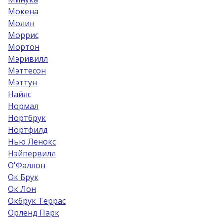
Мокена
Молин
Моррис
Мортон
Мэривилл
Мэттесон
Мэттун
Найлс
Нормал
Нортбрук
Нортфилд
Нью Ленокс
Нэйпервилл
О'Фаллон
Ок Брук
Ок Лон
Окбрук Террас
Орленд Парк