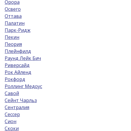
Орора
Освего
Оттава
Палатин
Парк-Ридж
Пекин
Пеория
Плейнфилд
Раунд Лейк Бич
Риверсайд
Рок Айленд
Рокфорд
Роллинг Медоус
Савой
Сейнт Чарльз
Сентралия
Сессер
Сион
Скоки