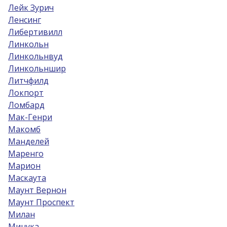
Лейк Зурич
Ленсинг
Либертивилл
Линкольн
Линкольнвуд
Линкольншир
Литчфилд
Локпорт
Ломбард
Мак-Генри
Макомб
Манделей
Маренго
Марион
Маскаута
Маунт Вернон
Маунт Проспект
Милан
Минука