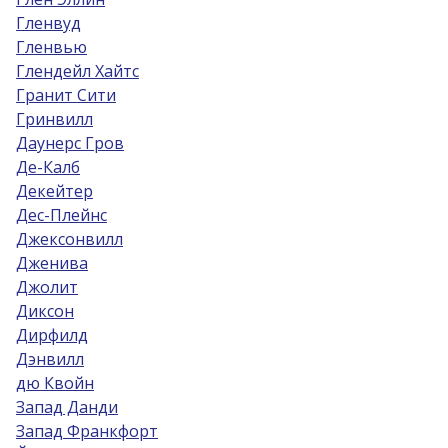
Гленвуд
Гленвью
Глендейл Хайтс
Гранит Сити
Гринвилл
Даунерс Гров
Де-Калб
Декейтер
Дес-Плейнс
Джексонвилл
Дженива
Джолит
Диксон
Дирфилд
Дэнвилл
дю Квойн
Запад Данди
Запад Франкфорт