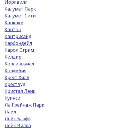
Йорквилл
Калумет Парк
Калумет Сити
Канкаки
Кантон
Кантрисайд
Карбондейл
Карол Стрим
Килдир
Коллинсвилл
Колумбия
Крест Хилл
Крествуд
Кристал Лейк
Куинси
Ла Грейндж Парк
Лаил
Лейк Блафф
Лейк Вилла