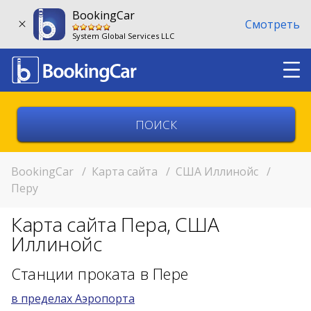
BookingCar
Смотреть
System Global Services LLC
Выберите страну
Выберите город
BookingCar
/
Карта сайта
/
США Иллинойс
/
Перу
Выберите место
Карта сайта Пера, США
Возврат в другом месте?
Иллинойс
11:00
Станции проката в Пере
в пределах Аэропорта
11:00