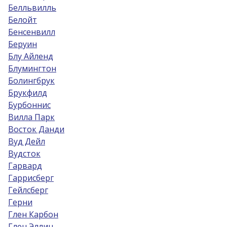
Белльвилль
Белойт
Бенсенвилл
Беруин
Блу Айленд
Блумингтон
Болингбрук
Брукфилд
Бурбоннис
Вилла Парк
Восток Данди
Вуд Дейл
Вудсток
Гарвард
Гаррисберг
Гейлсберг
Герни
Глен Карбон
Глен Эллин