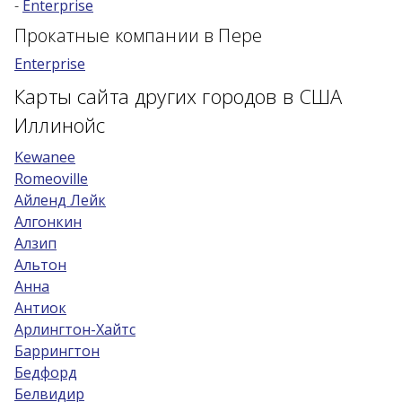
-
Enterprise
Возраст 25-70 лет?
Прокатные компании в Пере
Купон/промо
Enterprise
Карты сайта других городов в США
Иллинойс
Kewanee
Romeoville
Айленд Лейк
Алгонкин
Алзип
Альтон
Анна
Антиок
Арлингтон-Хайтс
Баррингтон
Бедфорд
Белвидир