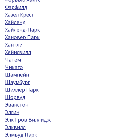
Фэрфилд
Хазел Крест
Хайленд
Хайленд-Парк
Хановер Парк
Хантли
Хейнсвилл
Чатем
Чикаго
Шампейн
Шаумбург
Шиллер Парк
Шорвуд
Эванстон
Элгин
Элк Гров Виллидж
Элквилл
Элмвуд Парк