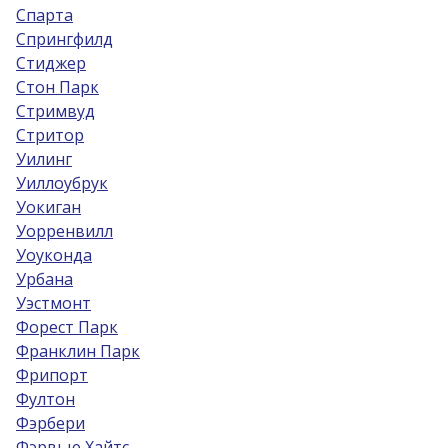
Спарта
Спрингфилд
Стиджер
Стон Парк
Стримвуд
Стритор
Уилинг
Уиллоубрук
Уокиган
Уорренвилл
Уоуконда
Урбана
Уэстмонт
Форест Парк
Франклин Парк
Фрипорт
Фултон
Фэрбери
Фэрвью Хайтс