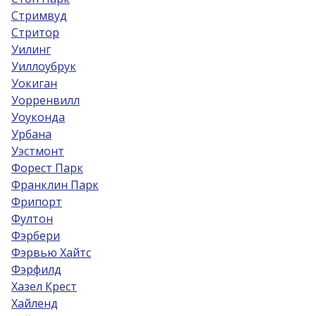
Стримвуд
Стритор
Уилинг
Уиллоубрук
Уокиган
Уорренвилл
Уоуконда
Урбана
Уэстмонт
Форест Парк
Франклин Парк
Фрипорт
Фултон
Фэрбери
Фэрвью Хайтс
Фэрфилд
Хазел Крест
Хайленд