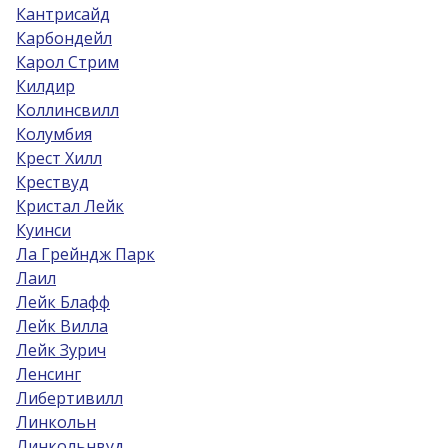
Кантрисайд
Карбондейл
Карол Стрим
Килдир
Коллинсвилл
Колумбия
Крест Хилл
Крествуд
Кристал Лейк
Куинси
Ла Грейндж Парк
Лаил
Лейк Блафф
Лейк Вилла
Лейк Зурич
Ленсинг
Либертивилл
Линкольн
Линкольнвуд