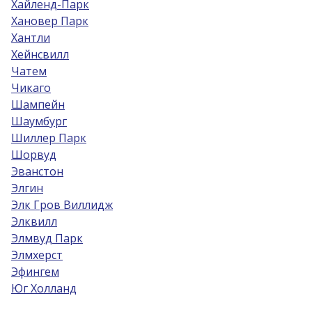
Хайленд-Парк
Хановер Парк
Хантли
Хейнсвилл
Чатем
Чикаго
Шампейн
Шаумбург
Шиллер Парк
Шорвуд
Эванстон
Элгин
Элк Гров Виллидж
Элквилл
Элмвуд Парк
Элмхерст
Эфингем
Юг Холланд