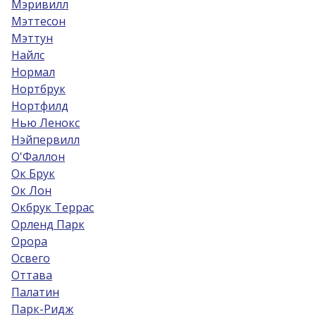
Мэривилл
Мэттесон
Мэттун
Найлс
Нормал
Нортбрук
Нортфилд
Нью Ленокс
Нэйпервилл
О'Фаллон
Ок Брук
Ок Лон
Окбрук Террас
Орленд Парк
Орора
Освего
Оттава
Палатин
Парк-Ридж