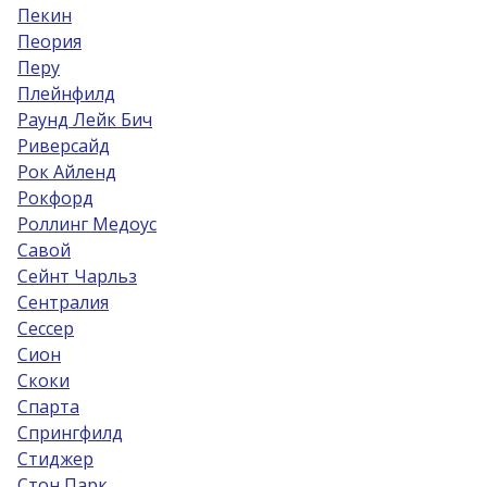
Пекин
Пеория
Перу
Плейнфилд
Раунд Лейк Бич
Риверсайд
Рок Айленд
Рокфорд
Роллинг Медоус
Савой
Сейнт Чарльз
Сентралия
Сессер
Сион
Скоки
Спарта
Спрингфилд
Стиджер
Стон Парк