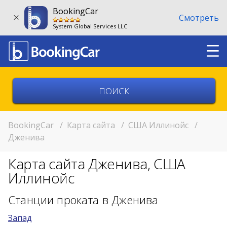
BookingCar
Смотреть
System Global Services LLC
Выберите страну
Выберите город
BookingCar
/
Карта сайта
/
США Иллинойс
/
Дженива
Выберите место
Карта сайта Дженива, США
Возврат в другом месте?
Иллинойс
11:00
Станции проката в Дженива
Запад
11:00