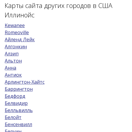
Карты сайта других городов в США
Возраст 25-70 лет?
Иллинойс
Купон/промо
Kewanee
Romeoville
Айленд Лейк
Алгонкин
Алзип
Альтон
Анна
Антиок
Арлингтон-Хайтс
Баррингтон
Бедфорд
Белвидир
Белльвилль
Белойт
Бенсенвилл
Беруин