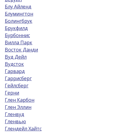
Блу Айленд
Блумингтон
Болингбрук
Брукфилд
Бурбоннис
Вилла Парк
Восток Данди
Вуд Дейл
Вудсток
Гарвард
Гаррисберг
Гейлсберг
Герни
Глен Карбон
Глен Эллин
Гленвуд
Гленвью
Глендейл Хайтс