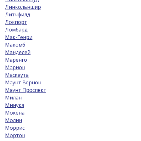
Линкольншир
Литчфилд
Локпорт
Ломбард
Мак-Генри
Макомб
Манделей
Маренго
Марион
Маскаута
Маунт Вернон
Маунт Проспект
Милан
Минука
Мокена
Молин
Моррис
Мортон