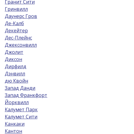
Гранит Сити
Гринвилл
Даунерс Гров
Де-Калб
Декейтер
Дес-Плейнс
Джексонвилл
Джолит
Диксон
Дирфилд
Дэнвилл
дю Квойн
Запад Данди
Запад Франкфорт
Йорквилл
Калумет Парк
Калумет Сити
Канкаки
Кантон