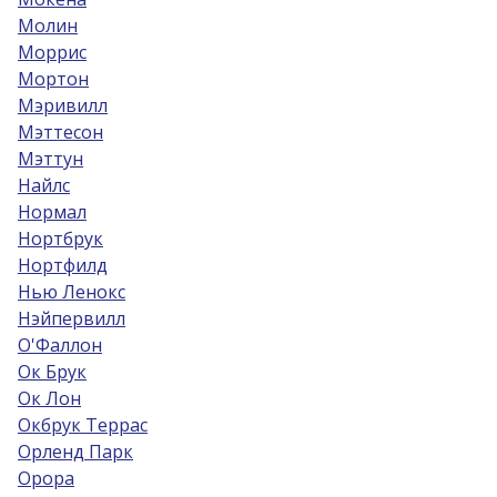
Молин
Моррис
Мортон
Мэривилл
Мэттесон
Мэттун
Найлс
Нормал
Нортбрук
Нортфилд
Нью Ленокс
Нэйпервилл
О'Фаллон
Ок Брук
Ок Лон
Окбрук Террас
Орленд Парк
Орора