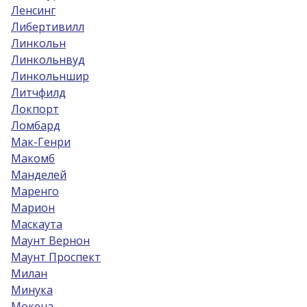
Ленсинг
Либертивилл
Линкольн
Линкольнвуд
Линкольншир
Литчфилд
Локпорт
Ломбард
Мак-Генри
Макомб
Манделей
Маренго
Марион
Маскаута
Маунт Вернон
Маунт Проспект
Милан
Минука
Мокена