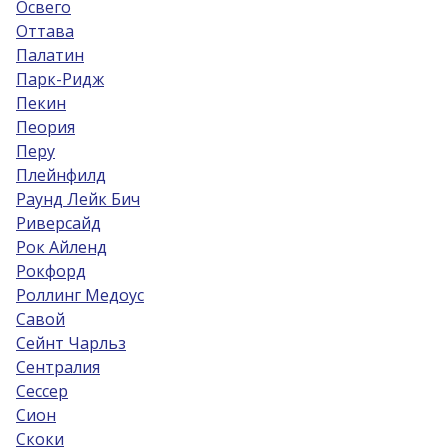
Освего
Оттава
Палатин
Парк-Ридж
Пекин
Пеория
Перу
Плейнфилд
Раунд Лейк Бич
Риверсайд
Рок Айленд
Рокфорд
Роллинг Медоус
Савой
Сейнт Чарльз
Сентралия
Сессер
Сион
Скоки