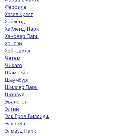
Фэрфилд
Хазел Крест
Хайленд
Хайленд-Парк
Хановер Парк
Хантли
Хейнсвилл
Чатем
Чикаго
Шампейн
Шаумбург
Шиллер Парк
Шорвуд
Эванстон
Элгин
Элк Гров Виллидж
Элквилл
Элмвуд Парк