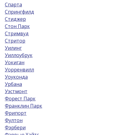
Спарта
Спрингфилд
Стиджер
Стон Парк
Стримвуд
Стритор
Уилинг
Уиллоубрук
Уокиган
Уорренвилл
Уоуконда
Урбана
Уэстмонт
Форест Парк
Франклин Парк
Фрипорт
Фултон
Фэрбери
Фэрвью Хайтс