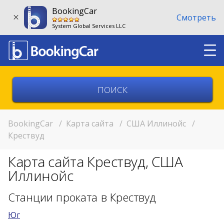
BookingCar
Смотреть
System Global Services LLC
Выберите страну
Выберите город
BookingCar
/
Карта сайта
/
США Иллинойс
/
Крествуд
Выберите место
Карта сайта Крествуд, США
Возврат в другом месте?
Иллинойс
11:00
Станции проката в Крествуд
Юг
11:00