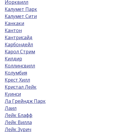
Йорквилл
Калумет Парк
Калумет Сити
Канкаки
Кантон
Кантрисайд
Карбондейл
Карол Стрим
Килдир
Коллинсвилл
Колумбия
Крест Хилл
Кристал Лейк
Куинси
Ла Грейндж Парк
Лаил
Лейк Блафф
Лейк Вилла
Лейк Зурич