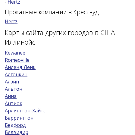
-
Hertz
Возраст 25-70 лет?
Прокатные компании в Крествуд
Купон/промо
Hertz
Карты сайта других городов в США
Иллинойс
Kewanee
Romeoville
Айленд Лейк
Алгонкин
Алзип
Альтон
Анна
Антиок
Арлингтон-Хайтс
Баррингтон
Бедфорд
Белвидир