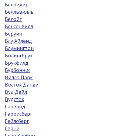
Белвидир
Белльвилль
Белойт
Бенсенвилл
Беруин
Блу Айленд
Блумингтон
Болингбрук
Брукфилд
Бурбоннис
Вилла Парк
Восток Данди
Вуд Дейл
Вудсток
Гарвард
Гаррисберг
Гейлсберг
Герни
Глен Карбон