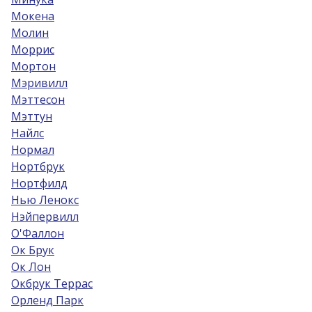
Мокена
Молин
Моррис
Мортон
Мэривилл
Мэттесон
Мэттун
Найлс
Нормал
Нортбрук
Нортфилд
Нью Ленокс
Нэйпервилл
О'Фаллон
Ок Брук
Ок Лон
Окбрук Террас
Орленд Парк