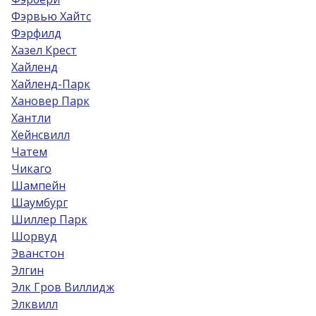
Фэрвью Хайтс
Фэрфилд
Хазел Крест
Хайленд
Хайленд-Парк
Хановер Парк
Хантли
Хейнсвилл
Чатем
Чикаго
Шампейн
Шаумбург
Шиллер Парк
Шорвуд
Эванстон
Элгин
Элк Гров Виллидж
Элквилл