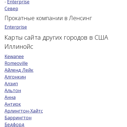
-
Enterprise
Север
Возраст 25-70 лет?
Прокатные компании в Ленсинг
Купон/промо
Enterprise
Карты сайта других городов в США
Иллинойс
Kewanee
Romeoville
Айленд Лейк
Алгонкин
Алзип
Альтон
Анна
Антиок
Арлингтон-Хайтс
Баррингтон
Бедфорд