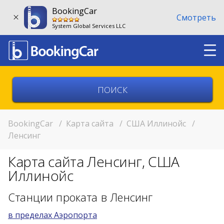
BookingCar
Смотреть
System Global Services LLC
Выберите страну
Выберите город
BookingCar
/
Карта сайта
/
США Иллинойс
/
Ленсинг
Выберите место
Карта сайта Ленсинг, США
Возврат в другом месте?
Иллинойс
11:00
Станции проката в Ленсинг
в пределах Аэропорта
11:00