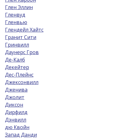
Глен Эллин
Гленвуд
Гленвью
Глендейл Хайтс
Гранит Сити
Гринвилл
Даунерс Гров
Де-Калб
Декейтер
Дес-Плейнс
Джексонвилл
Дженива
Джолит
Диксон
Дирфилд
Дэнвилл
дю Квойн
Запад Данди