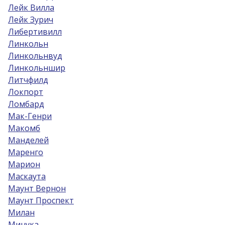
Лейк Вилла
Лейк Зурич
Либертивилл
Линкольн
Линкольнвуд
Линкольншир
Литчфилд
Локпорт
Ломбард
Мак-Генри
Макомб
Манделей
Маренго
Марион
Маскаута
Маунт Вернон
Маунт Проспект
Милан
Минука