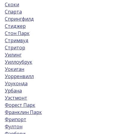
Скоки
Спарта
Спрингфилд
Стиджер
Стон Парк
Стримвуд
Стритор
Уилинг
Уиллоубрук
Уокиган
Уорренвилл
Уоуконда
Урбана
Уэстмонт
Форест Парк
Франклин Парк
Фрипорт
Фултон
Фэрбери