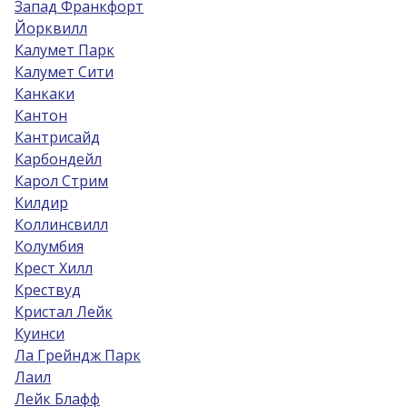
Запад Франкфорт
Йорквилл
Калумет Парк
Калумет Сити
Канкаки
Кантон
Кантрисайд
Карбондейл
Карол Стрим
Килдир
Коллинсвилл
Колумбия
Крест Хилл
Крествуд
Кристал Лейк
Куинси
Ла Грейндж Парк
Лаил
Лейк Блафф