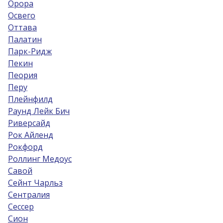
Орора
Освего
Оттава
Палатин
Парк-Ридж
Пекин
Пеория
Перу
Плейнфилд
Раунд Лейк Бич
Риверсайд
Рок Айленд
Рокфорд
Роллинг Медоус
Савой
Сейнт Чарльз
Сентралия
Сессер
Сион