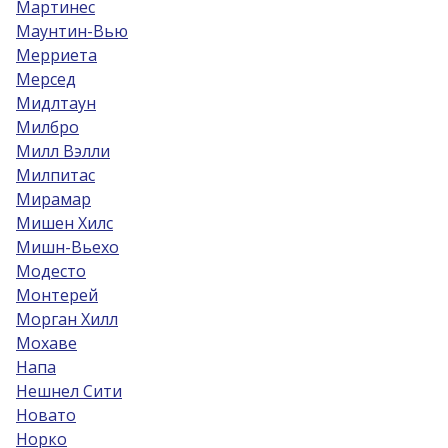
Мартинес
Маунтин-Вью
Мерриета
Мерсед
Мидлтаун
Милбро
Милл Вэлли
Милпитас
Мирамар
Мишен Хилс
Мишн-Вьехо
Модесто
Монтерей
Морган Хилл
Мохаве
Напа
Нешнел Сити
Новато
Норко