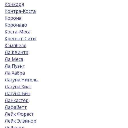
Конкорд
Контра-Коста
Корона
Коронадо
Коста-Меса
Кресент-Сити
Кэмпбелл
Ла Квинта
Ла Меса
Ла Пуэнт
Ла Хабра
Лагуна Нигель
Лагуна Хилс
Лагуна-Бич
Ланкастер
Лафайетт
Лейк Форест
Лейк Элзинор
Лейквуд