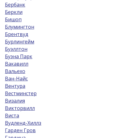
Бербанк
Беркли
Бишоп
Блумингтон
Брентвуд
Бурлингейм
Буэллтон
Буэна Парк
Вакавилл
Вальехо
Ван-Найс
Вентура
Вестминстер
Визалия
Викторвилл
Виста
Вудленд-Хиллз
Гарден Гров
Гардина