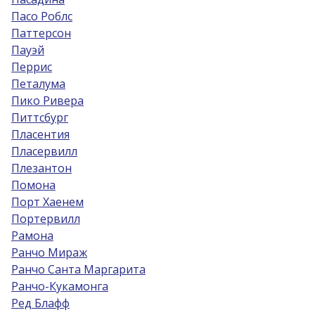
Пасо Роблс
Паттерсон
Пауэй
Перрис
Петалума
Пико Ривера
Питтсбург
Пласентия
Пласервилл
Плезантон
Помона
Порт Хаенем
Портервилл
Рамона
Ранчо Мираж
Ранчо Санта Маргарита
Ранчо-Кукамонга
Ред Блафф