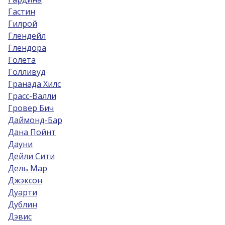
Гастин
Гилрой
Глендейл
Глендора
Голета
Голливуд
Гранада Хилс
Грасс-Валли
Гровер Бич
Даймонд-Бар
Дана Пойнт
Дауни
Дейли Сити
Дель Мар
Джэксон
Дуарти
Дублин
Дэвис