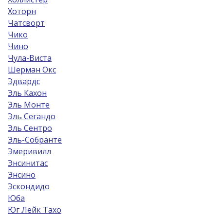
Хоторн
Чатсворт
Чико
Чино
Чула-Виста
Шерман Окс
Эдвардс
Эль Кахон
Эль Монте
Эль Сегандо
Эль Сентро
Эль-Собрантe
Эмеривилл
Энсинитас
Энсино
Эскондидо
Юба
Юг Лейк Тахо