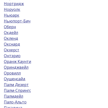
Нортридж
Норуолк
Ньюарк
Ньюпорт-Бич
Оберн
Окдейл
Окленд
Окснард
Окхерст
Онтэрио
Оранж Каунти
Оринджвейл
Оровилл
Оушенсайд
Палм Дезерт
Палм-Спрингс
Палмдейл
Пало-Альто
Пасадина