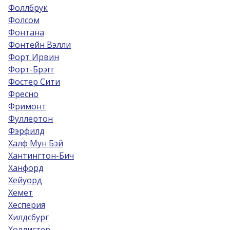
Фоллбрук
Фолсом
Фонтана
Фонтейн Вэлли
Форт Ирвин
Форт-Брэгг
Фостер Сити
Фресно
Фримонт
Фуллертон
Фэрфилд
Халф Мун Бэй
Хантингтон-Бич
Ханфорд
Хейуорд
Хемет
Хесперия
Хилдсбург
Холлистер