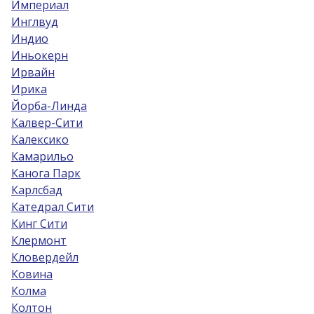
Империал
Инглвуд
Индио
Иньокерн
Ирвайн
Ирика
Йорба-Линда
Калвер-Сити
Калексико
Камарильо
Канога Парк
Карлсбад
Катедрал Сити
Кинг Сити
Клермонт
Кловердейл
Ковина
Колма
Колтон