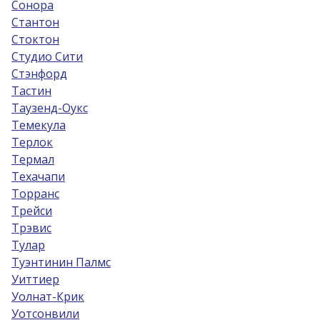
Сонора
Стантон
Стоктон
Студио Сити
Стэнфорд
Тастин
Таузенд-Оукс
Темекула
Терлок
Термал
Техачапи
Торранс
Трейси
Трэвис
Тулар
Туэнтинин Палмс
Уиттиер
Уолнат-Крик
Уотсонвили