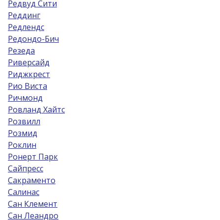
Редвуд Сити
Реддинг
Редлендс
Редондо-Бич
Резеда
Риверсайд
Риджкрест
Рио Виста
Ричмонд
Ровланд Хайтс
Розвилл
Розмид
Роклин
Ронерт Парк
Сайпресс
Сакраменто
Салинас
Сан Клемент
Сан Леандро