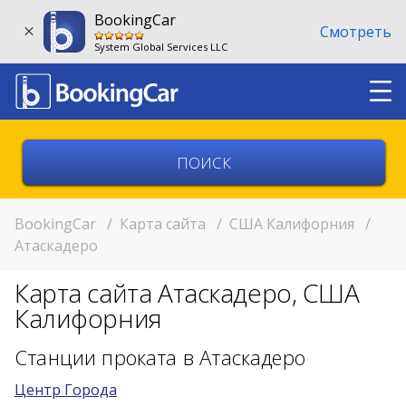
BookingCar
Смотреть
System Global Services LLC
Выберите страну
Выберите город
BookingCar
/
Карта сайта
/
США Калифорния
/
Атаскадеро
Выберите место
Карта сайта Атаскадеро, США
Возврат в другом месте?
Калифорния
11:00
Станции проката в Атаскадеро
Центр Города
11:00