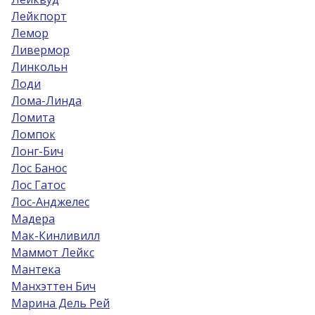
Лейкпорт
Лемор
Ливермор
Линкольн
Лоди
Лома-Линда
Ломита
Ломпок
Лонг-Бич
Лос Банос
Лос Гатос
Лос-Анджелес
Мадера
Мак-Кинливилл
Маммот Лейкс
Мантека
Манхэттен Бич
Марина Дель Рей