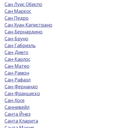
Сан Луис Обиспо
Сан Маркос
Сан Педро
Сан Хуан Капистрано
Сан-Бернардино
Сан-Бруно
Сан-Габриэль
Сан-Диего
Сан-Карлос
Сан-Матео
Сан-Рамон
Сан-Рафаэл
Сан-Фернандо
Сан-Франциско
Сан-Хосе
Саннивейл
Санта Йнез
Санта Кларита
Санта Мария