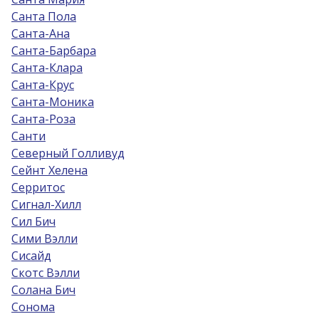
Санта Пола
Санта-Ана
Санта-Барбара
Санта-Клара
Санта-Крус
Санта-Моника
Санта-Роза
Санти
Северный Голливуд
Сейнт Хелена
Серритос
Сигнал-Хилл
Сил Бич
Сими Вэлли
Сисайд
Скотс Вэлли
Солана Бич
Сонома