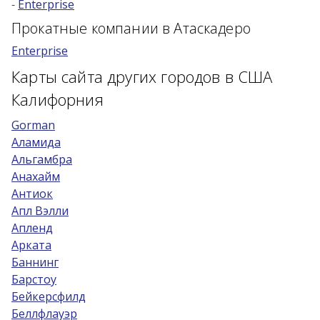
-
Enterprise
Возраст 25-70 лет?
Прокатные компании в Атаскадеро
Купон/промо
Enterprise
Карты сайта других городов в США
Калифорния
Gorman
Аламида
Альгамбра
Анахайм
Антиок
Апл Вэлли
Апленд
Арката
Баннинг
Барстоу
Бейкерсфилд
Беллфлауэр