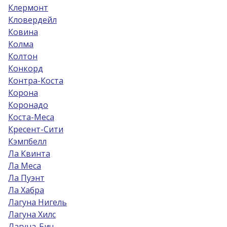
Клермонт
Кловердейл
Ковина
Колма
Колтон
Конкорд
Контра-Коста
Корона
Коронадо
Коста-Меса
Кресент-Сити
Кэмпбелл
Ла Квинта
Ла Меса
Ла Пуэнт
Ла Хабра
Лагуна Нигель
Лагуна Хилс
Лагуна-Бич