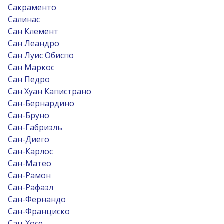
Сакраменто
Салинас
Сан Клемент
Сан Леандро
Сан Луис Обиспо
Сан Маркос
Сан Педро
Сан Хуан Капистрано
Сан-Бернардино
Сан-Бруно
Сан-Габриэль
Сан-Диего
Сан-Карлос
Сан-Матео
Сан-Рамон
Сан-Рафаэл
Сан-Фернандо
Сан-Франциско
Сан-Хосе