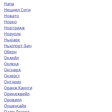
Напа
Нешнел Сити
Новато
Норко
Нортридж
Норуолк
Ньюарк
Ньюпорт-Бич
Оберн
Окдейл
Окленд
Окснард
Окхерст
Онтэрио
Оранж Каунти
Оринджвейл
Оровилл
Оушенсайд
Палм Дезерт