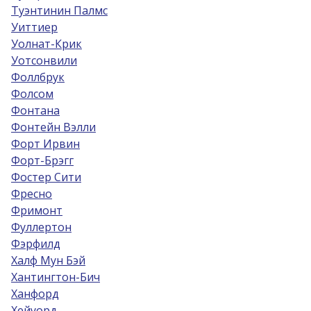
Туэнтинин Палмс
Уиттиер
Уолнат-Крик
Уотсонвили
Фоллбрук
Фолсом
Фонтана
Фонтейн Вэлли
Форт Ирвин
Форт-Брэгг
Фостер Сити
Фресно
Фримонт
Фуллертон
Фэрфилд
Халф Мун Бэй
Хантингтон-Бич
Ханфорд
Хейуорд