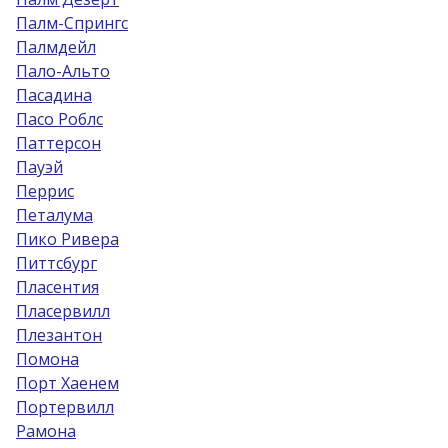
Палм-Спрингс
Палмдейл
Пало-Альто
Пасадина
Пасо Роблс
Паттерсон
Пауэй
Перрис
Петалума
Пико Ривера
Питтсбург
Пласентия
Пласервилл
Плезантон
Помона
Порт Хаенем
Портервилл
Рамона