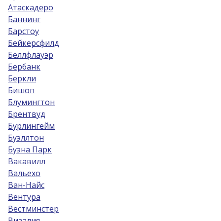
Атаскадеро
Баннинг
Барстоу
Бейкерсфилд
Беллфлауэр
Бербанк
Беркли
Бишоп
Блумингтон
Брентвуд
Бурлингейм
Буэллтон
Буэна Парк
Вакавилл
Вальехо
Ван-Найс
Вентура
Вестминстер
Визалия