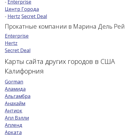
-
Enterprise
Центр Города
Возраст 25-70 лет?
-
Hertz
Secret Deal
Купон/промо
Прокатные компании в Марина Дель Рей
Enterprise
Hertz
Secret Deal
Карты сайта других городов в США
Калифорния
Gorman
Аламида
Альгамбра
Анахайм
Антиок
Апл Вэлли
Апленд
Арката