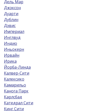
Дель Мар
Джэксон
Дуарти
Дублин
Дэвис
Империал
Инглвуд
Индио
Иньокерн
Ирвайн
Ирика
Йорба-Линда
Калвер-Сити
Калексико
Камарильо
Канога Парк
Карлсбад
Катедрал Сити
Кинг Сити