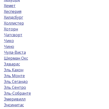
Хемет
Хесперия
Хилдсбург
Холлистер
Хоторн
Чатсворт
Чико
Чино
Чула-Виста
Шерман Окс
Эдвардс
Эль Кахон
Эль Монте
Эль Сегандо
Эль Сентро
Эль-Собрантe
Эмеривилл
Энсинитас