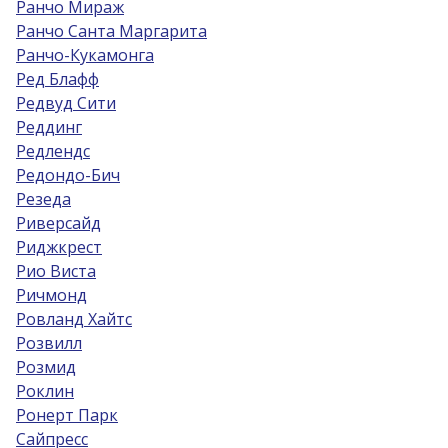
Ранчо Мираж
Ранчо Санта Маргарита
Ранчо-Кукамонга
Ред Блафф
Редвуд Сити
Реддинг
Редлендс
Редондо-Бич
Резеда
Риверсайд
Риджкрест
Рио Виста
Ричмонд
Ровланд Хайтс
Розвилл
Розмид
Роклин
Ронерт Парк
Сайпресс