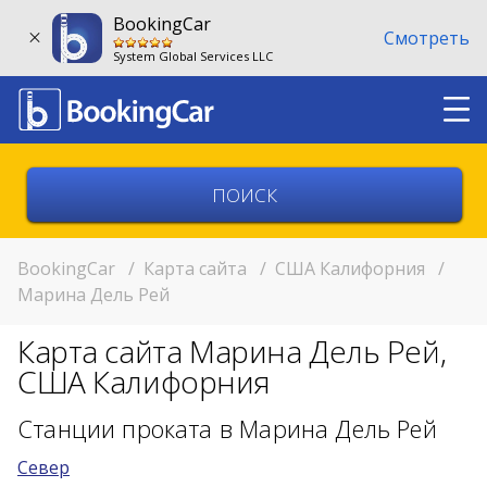
BookingCar
Смотреть
System Global Services LLC
Выберите страну
Выберите город
BookingCar
/
Карта сайта
/
США Калифорния
/
Марина Дель Рей
Выберите место
Карта сайта Марина Дель Рей,
Возврат в другом месте?
США Калифорния
11:00
Станции проката в Марина Дель Рей
Север
11:00