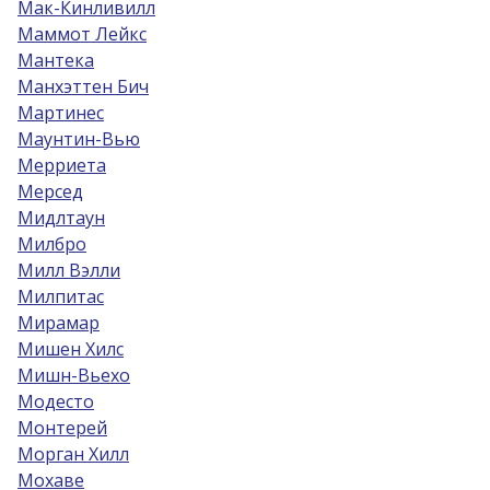
Мак-Кинливилл
Маммот Лейкс
Мантека
Манхэттен Бич
Мартинес
Маунтин-Вью
Мерриета
Мерсед
Мидлтаун
Милбро
Милл Вэлли
Милпитас
Мирамар
Мишен Хилс
Мишн-Вьехо
Модесто
Монтерей
Морган Хилл
Мохаве