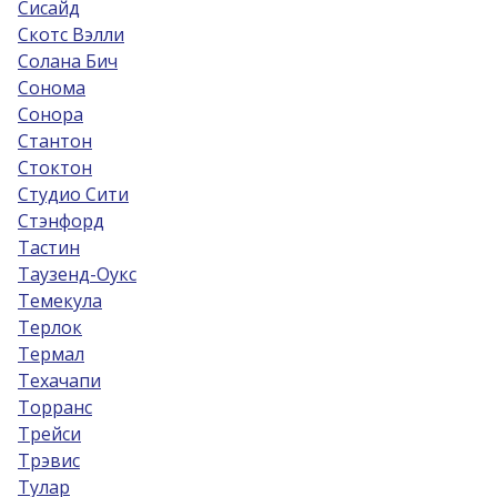
Сисайд
Скотс Вэлли
Солана Бич
Сонома
Сонора
Стантон
Стоктон
Студио Сити
Стэнфорд
Тастин
Таузенд-Оукс
Темекула
Терлок
Термал
Техачапи
Торранс
Трейси
Трэвис
Тулар