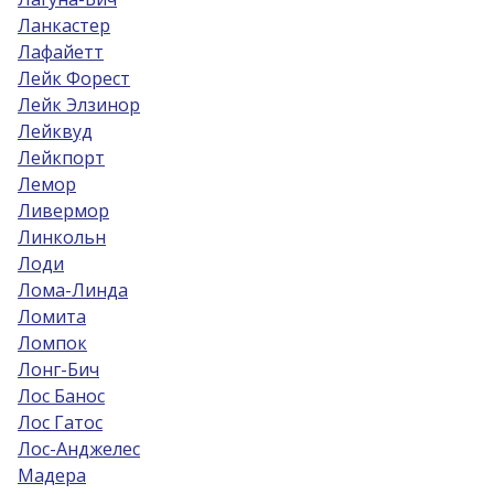
Ланкастер
Лафайетт
Лейк Форест
Лейк Элзинор
Лейквуд
Лейкпорт
Лемор
Ливермор
Линкольн
Лоди
Лома-Линда
Ломита
Ломпок
Лонг-Бич
Лос Банос
Лос Гатос
Лос-Анджелес
Мадера