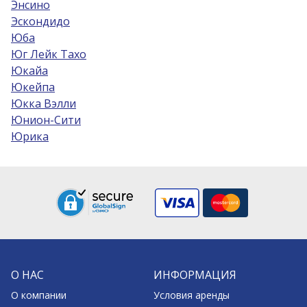
Энсино
Эскондидо
Юба
Юг Лейк Тахо
Юкайа
Юкейпа
Юкка Вэлли
Юнион-Сити
Юрика
О НАС
ИНФОРМАЦИЯ
О компании
Условия аренды