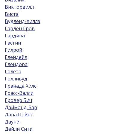
Викторвилл
Виста
Вудленд-Хиллз
Гарден Гров
Гардина
Гастин
Гилрой
Глендейл
Глендора
Голета
Голливуд
Гранада Хилс
Грасс-Валли
Гровер Бич
Даймонд-Бар
Дана Пойнт
Дауни
Дейли Сити