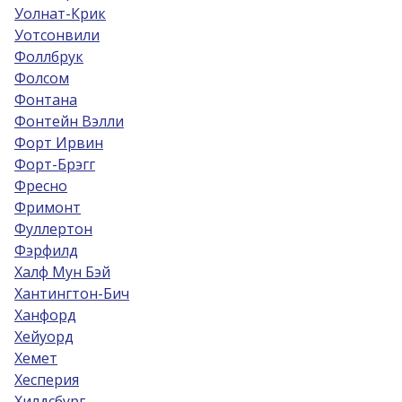
Уолнат-Крик
Уотсонвили
Фоллбрук
Фолсом
Фонтана
Фонтейн Вэлли
Форт Ирвин
Форт-Брэгг
Фресно
Фримонт
Фуллертон
Фэрфилд
Халф Мун Бэй
Хантингтон-Бич
Ханфорд
Хейуорд
Хемет
Хесперия
Хилдсбург