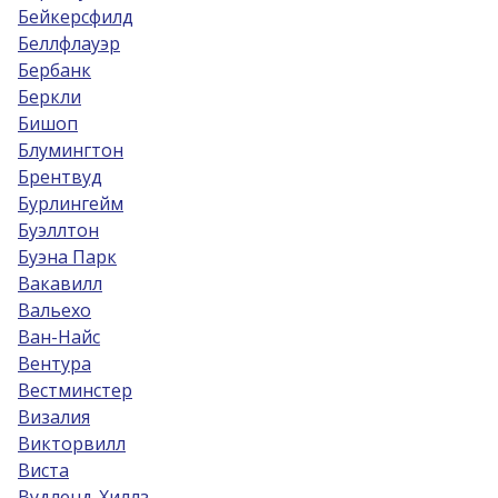
Бейкерсфилд
Беллфлауэр
Бербанк
Беркли
Бишоп
Блумингтон
Брентвуд
Бурлингейм
Буэллтон
Буэна Парк
Вакавилл
Вальехо
Ван-Найс
Вентура
Вестминстер
Визалия
Викторвилл
Виста
Вудленд-Хиллз