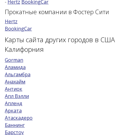
-
Hertz
BookingCar
Возраст 25-70 лет?
Прокатные компании в Фостер Сити
Купон/промо
Hertz
BookingCar
Карты сайта других городов в США
Калифорния
Gorman
Аламида
Альгамбра
Анахайм
Антиок
Апл Вэлли
Апленд
Арката
Атаскадеро
Баннинг
Барстоу