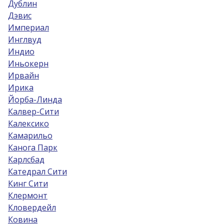
Дублин
Дэвис
Империал
Инглвуд
Индио
Иньокерн
Ирвайн
Ирика
Йорба-Линда
Калвер-Сити
Калексико
Камарильо
Канога Парк
Карлсбад
Катедрал Сити
Кинг Сити
Клермонт
Кловердейл
Ковина