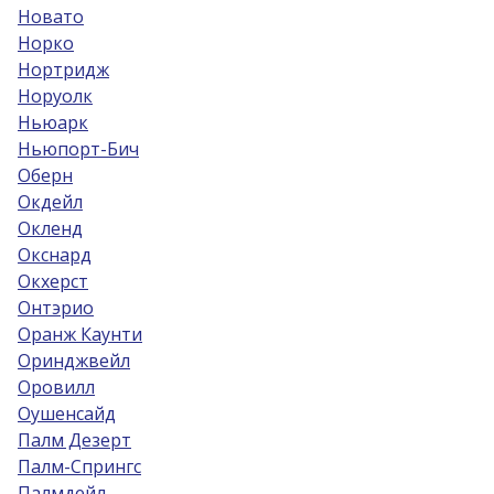
Новато
Норко
Нортридж
Норуолк
Ньюарк
Ньюпорт-Бич
Оберн
Окдейл
Окленд
Окснард
Окхерст
Онтэрио
Оранж Каунти
Оринджвейл
Оровилл
Оушенсайд
Палм Дезерт
Палм-Спрингс
Палмдейл