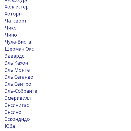
Холлистер
Хоторн
Чатсворт
Чико
Чино
Чула-Виста
Шерман Окс
Эдвардс
Эль Кахон
Эль Монте
Эль Сегандо
Эль Сентро
Эль-Собрантe
Эмеривилл
Энсинитас
Энсино
Эскондидо
Юба