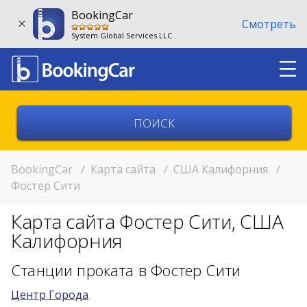
BookingCar
Смотреть
System Global Services LLC
Выберите страну
Выберите город
BookingCar
/
Карта сайта
/
США Калифорния
/
Фостер Сити
Выберите место
Карта сайта Фостер Сити, США
Возврат в другом месте?
Калифорния
11:00
Станции проката в Фостер Сити
Центр Города
11:00