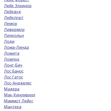
Лейк Элзинор
Лейквуд
Лейкпорт
Лемор
Ливермор
Линкольн
Лоди
Лома-Линда
Ломита
Ломпок
Лонг-Бич
Лос Банос
Лос Гатос
Лос-Анджелес
Мадера
Мак-Кинливилл
Маммот Лейкс
Мантека