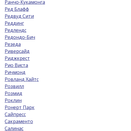
Ранчо-Кукамонга
Ред Блафф
Редвуд Сити
Реддинг
Редлендс
Редондо-Бич
Резеда
Риверсайд
Риджкрест
Рио Виста
Ричмонд
Ровланд Хайтс
Розвилл
Розмид
Роклин
Ронерт Парк
Сайпресс
Сакраменто
Салинас