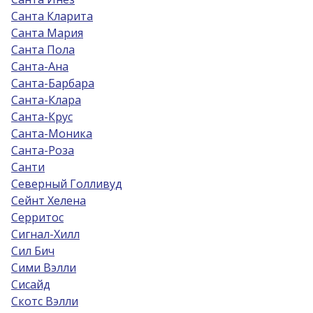
Санта Кларита
Санта Мария
Санта Пола
Санта-Ана
Санта-Барбара
Санта-Клара
Санта-Крус
Санта-Моника
Санта-Роза
Санти
Северный Голливуд
Сейнт Хелена
Серритос
Сигнал-Хилл
Сил Бич
Сими Вэлли
Сисайд
Скотс Вэлли