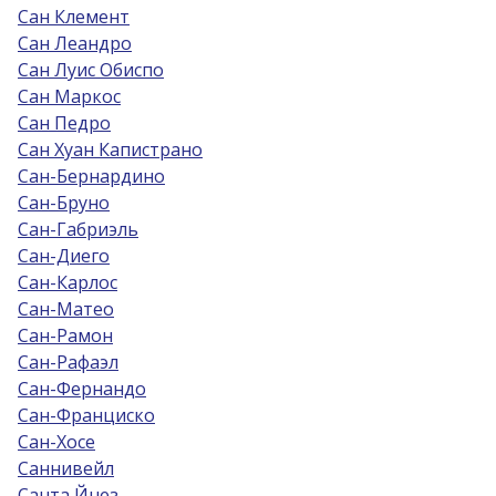
Сан Клемент
Сан Леандро
Сан Луис Обиспо
Сан Маркос
Сан Педро
Сан Хуан Капистрано
Сан-Бернардино
Сан-Бруно
Сан-Габриэль
Сан-Диего
Сан-Карлос
Сан-Матео
Сан-Рамон
Сан-Рафаэл
Сан-Фернандо
Сан-Франциско
Сан-Хосе
Саннивейл
Санта Йнез