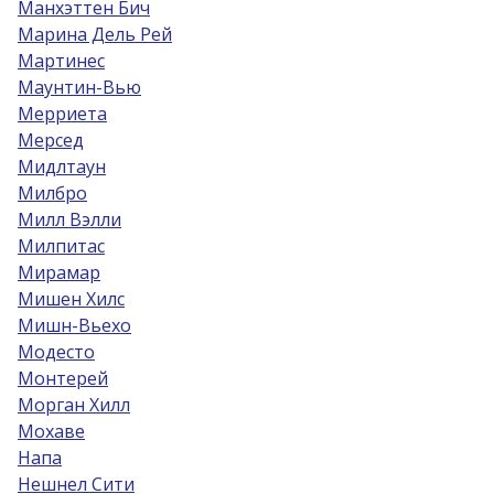
Манхэттен Бич
Марина Дель Рей
Мартинес
Маунтин-Вью
Мерриета
Мерсед
Мидлтаун
Милбро
Милл Вэлли
Милпитас
Мирамар
Мишен Хилс
Мишн-Вьехо
Модесто
Монтерей
Морган Хилл
Мохаве
Напа
Нешнел Сити