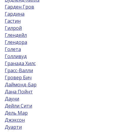
Гарден Гров
Гардина
Гастин
Гилрой
Глендейл
Глендора
Голета
Голливуд
Гранада Хилс
Грасс-Валли
Гровер Бич
Даймонд-Бар
Дана Пойнт
Дауни
Дейли Сити
Дель Мар
Джэксон
Дуарти