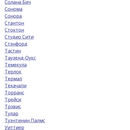
Солана Бич
Сонома
Сонора
Стантон
Стоктон
Студио Сити
Стэнфорд
Тастин
Таузенд-Оукс
Темекула
Терлок
Термал
Техачапи
Торранс
Трейси
Трэвис
Тулар
Туэнтинин Палмс
Уиттиер