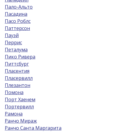
Пало-Альто
Пасадина
Пасо Роблс
Паттерсон
Пауэй
Перрис
Петалума
Пико Ривера
Питтсбург
Пласентия
Пласервилл
Плезантон
Помона
Порт Хаенем
Портервилл
Рамона
Ранчо Мираж
Ранчо Санта Маргарита