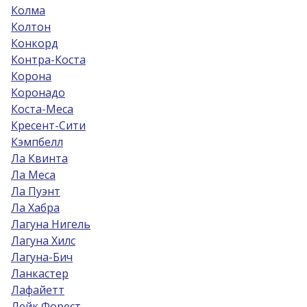
Колма
Колтон
Конкорд
Контра-Коста
Корона
Коронадо
Коста-Меса
Кресент-Сити
Кэмпбелл
Ла Квинта
Ла Меса
Ла Пуэнт
Ла Хабра
Лагуна Нигель
Лагуна Хилс
Лагуна-Бич
Ланкастер
Лафайетт
Лейк Форест