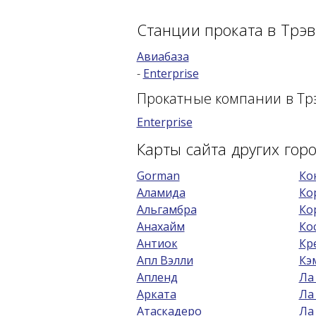
Станции проката в Трэв
Авиабаза
-
Enterprise
Прокатные компании в Тр
Enterprise
Карты сайта других го
Gorman
Ко
Аламида
Ко
Альгамбра
Ко
Анахайм
Ко
Антиок
Кр
Апл Вэлли
Кэ
Апленд
Ла
Арката
Ла
Атаскадеро
Ла