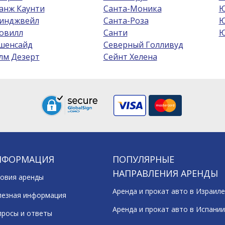
анж Каунти
Санта-Моника
Ю
инджвейл
Санта-Роза
Ю
овилл
Санти
Ю
шенсайд
Северный Голливуд
лм Дезерт
Сейнт Хелена
НФОРМАЦИЯ
ПОПУЛЯРНЫЕ
НАПРАВЛЕНИЯ АРЕНДЫ
овия аренды
Аренда и прокат авто в Израиле
лезная информация
Аренда и прокат авто в Испании
росы и ответы