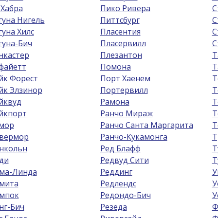
 Хабра
Пико Ривера
С
гуна Нигель
Питтсбург
С
гуна Хилс
Пласентия
С
гуна-Бич
Пласервилл
С
нкастер
Плезантон
Т
файетт
Помона
Т
йк Форест
Порт Хаенем
Т
йк Элзинор
Портервилл
Т
йквуд
Рамона
Т
йкпорт
Ранчо Мираж
Т
мор
Ранчо Санта Маргарита
Т
вермор
Ранчо-Кукамонга
Т
нкольн
Ред Блафф
Т
ди
Редвуд Сити
Т
ма-Линда
Реддинг
У
мита
Редлендс
У
мпок
Редондо-Бич
У
нг-Бич
Резеда
Ф