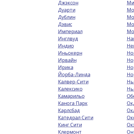
Джэксон
Ми
Дуарти
Мо
Дублин
Мо
Дэвис
Мо
Империал
Мо
Инглвуд
На
Индио
Не
Иньокерн
Но
Ирвайн
Но
Ирика
Но
Йорба-Линда
Но
Калвер-Сити
Нь
Калексико
Нь
Камарильо
Об
Канога Парк
Ок
Карлсбад
Ок
Катедрал Сити
Ок
Кинг Сити
Ок
Клермонт
Он