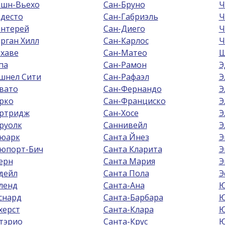
шн-Вьехо
Сан-Бруно
Ч
десто
Сан-Габриэль
Ч
нтерей
Сан-Диего
Ч
рган Хилл
Сан-Карлос
Ч
хаве
Сан-Матео
Ш
па
Сан-Рамон
Э
шнел Сити
Сан-Рафаэл
Э
вато
Сан-Фернандо
Э
рко
Сан-Франциско
Э
ртридж
Сан-Хосе
Э
руолк
Саннивейл
Э
юарк
Санта Йнез
Э
юпорт-Бич
Санта Кларита
Э
ерн
Санта Мария
Э
дейл
Санта Пола
Э
ленд
Санта-Ана
Ю
снард
Санта-Барбара
Ю
херст
Санта-Клара
Ю
тэрио
Санта-Крус
Ю