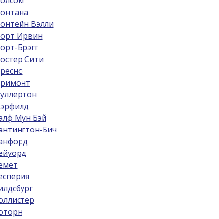
олсом
онтана
онтейн Вэлли
орт Ирвин
орт-Брэгг
остер Сити
ресно
римонт
уллертон
эрфилд
алф Мун Бэй
антингтон-Бич
анфорд
ейуорд
емет
есперия
илдсбург
оллистер
оторн