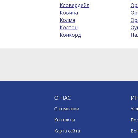
Кловердейл
Ор
Ковина
Ор
Колма
Ор
Колтон
Оу
Конкорд
Па
О НАС
И
О компании
Усл
Контакты
По
Карта сайта
Воп