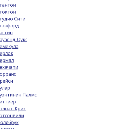
тантон
токтон
тудио Сити
тэнфорд
астин
аузенд-Оукс
емекула
ерлок
ермал
ехачапи
орранс
рейси
улар
уэнтинин Палмс
иттиер
олнат-Крик
отсонвили
оллбрук