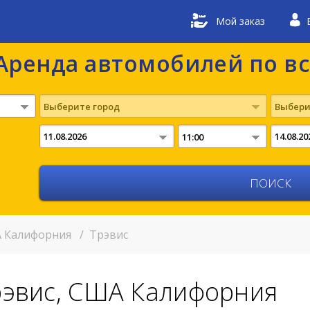
Мой заказ
Аренда автомобилей по в
Выберите город
Выбери
11:00
 Калифорния
/
Трэвис
рэвис, США Калифорния