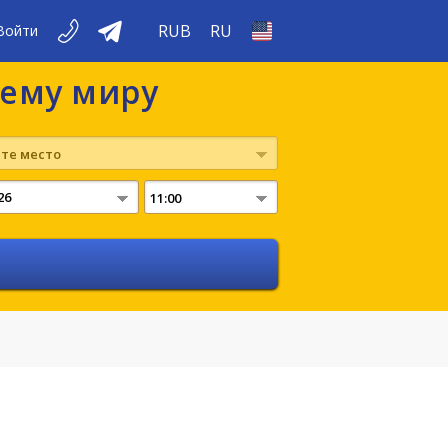
RUB
RU
Войти
сему миру
те место
11:00