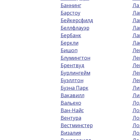
Баннинг
Ла
Барстоу
Ла
Бейкерсфилд
Ла
Беллфлауэр
Ла
Бербанк
Ла
Беркли
Ла
Бишоп
Ле
Блумингтон
Ле
Брентвуд
Ле
Бурлингейм
Ле
Буэллтон
Ле
Буэна Парк
Ли
Вакавилл
Ли
Вальехо
Ло
Ван-Найс
Ло
Вентура
Ло
Вестминстер
Ло
Визалия
Ло