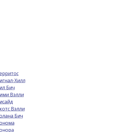
ерритос
игнал-Хилл
ил Бич
ими Вэлли
исайд
котс Вэлли
олана Бич
онома
онора