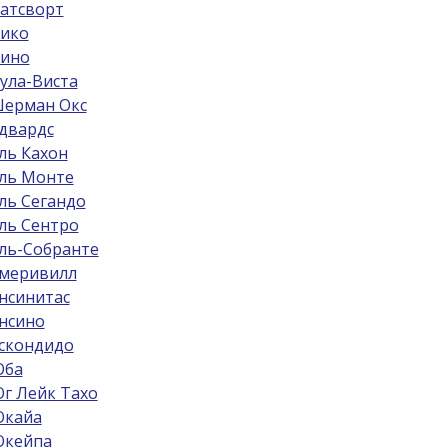
атсворт
ико
ино
ула-Виста
ерман Окс
двардс
ль Кахон
ль Монте
ль Сегандо
ль Сентро
ль-Собрантe
меривилл
нсинитас
нсино
скондидо
ба
г Лейк Тахо
кайа
кейпа