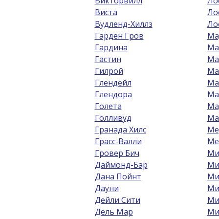
Викторвилл
Ло
Виста
Ло
Вудленд-Хиллз
Ло
Гарден Гров
Ма
Гардина
Ма
Гастин
Ма
Гилрой
Ма
Глендейл
Ма
Глендора
Ма
Голета
Ма
Голливуд
Ма
Гранада Хилс
Ме
Грасс-Валли
Ме
Гровер Бич
Ми
Даймонд-Бар
Ми
Дана Пойнт
Ми
Дауни
Ми
Дейли Сити
Ми
Дель Мар
Ми