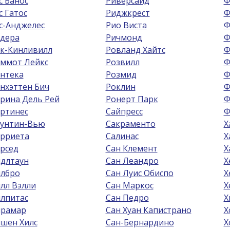
с Банос
Риверсайд
Ф
с Гатос
Риджкрест
Ф
с-Анджелес
Рио Виста
Ф
дера
Ричмонд
Ф
к-Кинливилл
Ровланд Хайтс
Ф
ммот Лейкс
Розвилл
Ф
нтека
Розмид
Ф
нхэттен Бич
Роклин
Ф
рина Дель Рей
Ронерт Парк
Ф
ртинес
Сайпресс
Ф
унтин-Вью
Сакраменто
Х
рриета
Салинас
Х
рсед
Сан Клемент
Х
длтаун
Сан Леандро
Х
лбро
Сан Луис Обиспо
Х
лл Вэлли
Сан Маркос
Х
лпитас
Сан Педро
Х
рамар
Сан Хуан Капистрано
Х
шен Хилс
Сан-Бернардино
Х