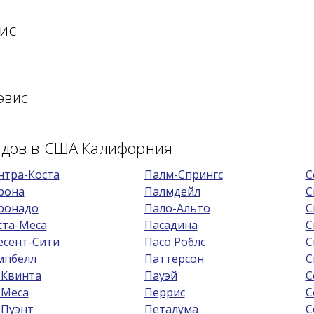
ис
эвис
родов в США Калифорния
нтра-Коста
Палм-Спрингс
С
рона
Палмдейл
С
ронадо
Пало-Альто
С
ста-Меса
Пасадина
С
есент-Сити
Пасо Роблс
С
мпбелл
Паттерсон
С
 Квинта
Пауэй
С
 Меса
Перрис
С
 Пуэнт
Петалума
С