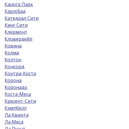
Канога Парк
Карлсбад
Катедрал Сити
Кинг Сити
Клермонт
Кловердейл
Ковина
Колма
Колтон
Конкорд
Контра-Коста
Корона
Коронадо
Коста-Меса
Кресент-Сити
Кэмпбелл
Ла Квинта
Ла Меса
Ла Пуэнт