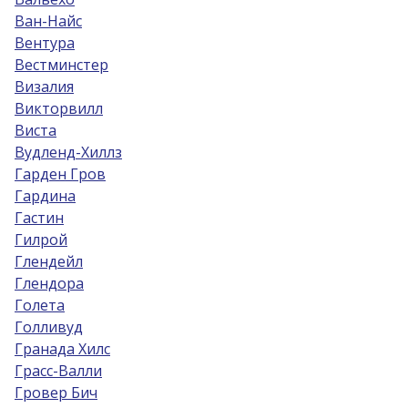
Ван-Найс
Вентура
Вестминстер
Визалия
Викторвилл
Виста
Вудленд-Хиллз
Гарден Гров
Гардина
Гастин
Гилрой
Глендейл
Глендора
Голета
Голливуд
Гранада Хилс
Грасс-Валли
Гровер Бич