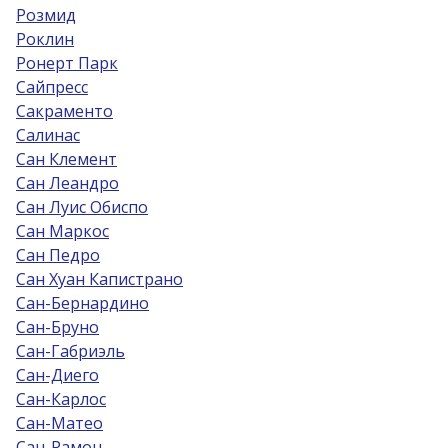
Розмид
Роклин
Ронерт Парк
Сайпресс
Сакраменто
Салинас
Сан Клемент
Сан Леандро
Сан Луис Обиспо
Сан Маркос
Сан Педро
Сан Хуан Капистрано
Сан-Бернардино
Сан-Бруно
Сан-Габриэль
Сан-Диего
Сан-Карлос
Сан-Матео
Сан-Рамон