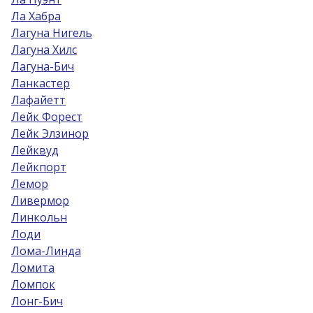
Ла Хабра
Лагуна Нигель
Лагуна Хилс
Лагуна-Бич
Ланкастер
Лафайетт
Лейк Форест
Лейк Элзинор
Лейквуд
Лейкпорт
Лемор
Ливермор
Линкольн
Лоди
Лома-Линда
Ломита
Ломпок
Лонг-Бич