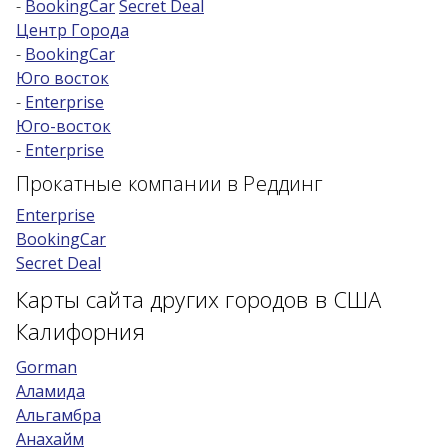
-
BookingCar
Secret Deal
Центр Города
Возраст 25-70 лет?
-
BookingCar
Купон/промо
Юго восток
-
Enterprise
Юго-восток
-
Enterprise
Прокатные компании в Реддинг
Enterprise
BookingCar
Secret Deal
Карты сайта других городов в США
Калифорния
Gorman
Аламида
Альгамбра
Анахайм