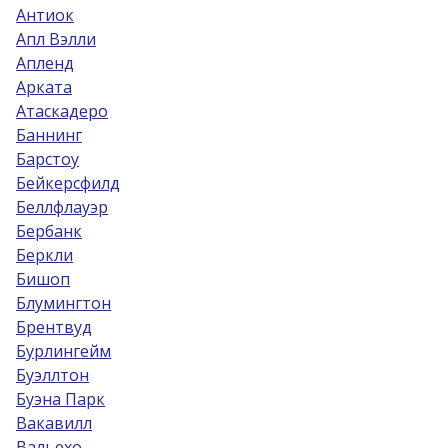
Антиок
Апл Вэлли
Апленд
Арката
Атаскадеро
Баннинг
Барстоу
Бейкерсфилд
Беллфлауэр
Бербанк
Беркли
Бишоп
Блумингтон
Брентвуд
Бурлингейм
Буэллтон
Буэна Парк
Вакавилл
Вальехо