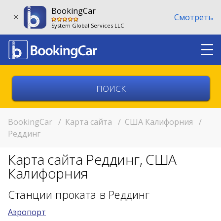
BookingCar
Смотреть
System Global Services LLC
Выберите страну
Выберите город
BookingCar
/
Карта сайта
/
США Калифорния
/
Реддинг
Выберите место
Карта сайта Реддинг, США
Возврат в другом месте?
Калифорния
11:00
Станции проката в Реддинг
Аэропорт
11:00