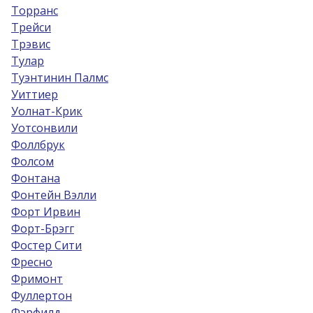
Торранс
Трейси
Трэвис
Тулар
Туэнтинин Палмс
Уиттиер
Уолнат-Крик
Уотсонвили
Фоллбрук
Фолсом
Фонтана
Фонтейн Вэлли
Форт Ирвин
Форт-Брэгг
Фостер Сити
Фресно
Фримонт
Фуллертон
Фэрфилд