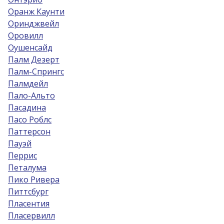
Оранж Каунти
Оринджвейл
Оровилл
Оушенсайд
Палм Дезерт
Палм-Спрингс
Палмдейл
Пало-Альто
Пасадина
Пасо Роблс
Паттерсон
Пауэй
Перрис
Петалума
Пико Ривера
Питтсбург
Пласентия
Пласервилл