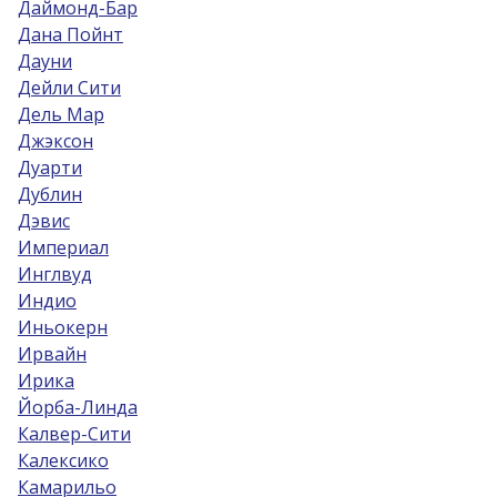
Даймонд-Бар
Дана Пойнт
Дауни
Дейли Сити
Дель Мар
Джэксон
Дуарти
Дублин
Дэвис
Империал
Инглвуд
Индио
Иньокерн
Ирвайн
Ирика
Йорба-Линда
Калвер-Сити
Калексико
Камарильо