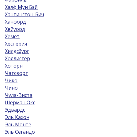
Халф Мун Бэй
Хантингтон-Бич
Ханфорд
Хейуорд
Хемет
Хесперия
Хилдсбург
Холлистер
Хоторн
Чатсворт
Чико
Чино
Чула-Виста
Шерман Окс
Эдвардс
Эль Кахон
Эль Монте
Эль Сегандо