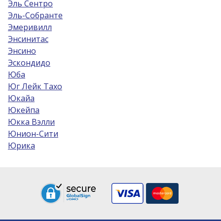
Эль Сентро
Эль-Собрантe
Эмеривилл
Энсинитас
Энсино
Эскондидо
Юба
Юг Лейк Тахо
Юкайа
Юкейпа
Юкка Вэлли
Юнион-Сити
Юрика