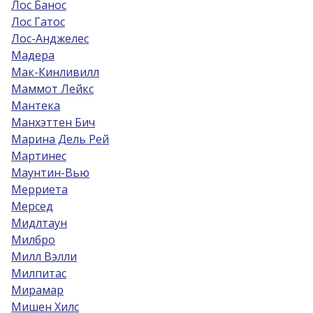
Лос Банос
Лос Гатос
Лос-Анджелес
Мадера
Мак-Кинливилл
Маммот Лейкс
Мантека
Манхэттен Бич
Марина Дель Рей
Мартинес
Маунтин-Вью
Мерриета
Мерсед
Мидлтаун
Милбро
Милл Вэлли
Милпитас
Мирамар
Мишен Хилс