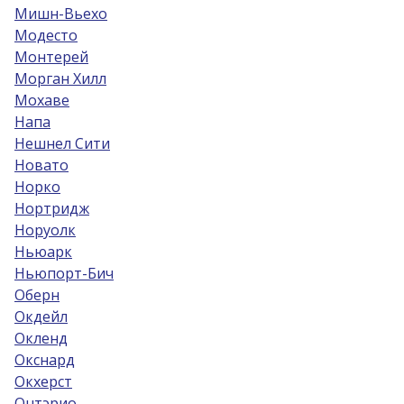
Мишн-Вьехо
Модесто
Монтерей
Морган Хилл
Мохаве
Напа
Нешнел Сити
Новато
Норко
Нортридж
Норуолк
Ньюарк
Ньюпорт-Бич
Оберн
Окдейл
Окленд
Окснард
Окхерст
Онтэрио