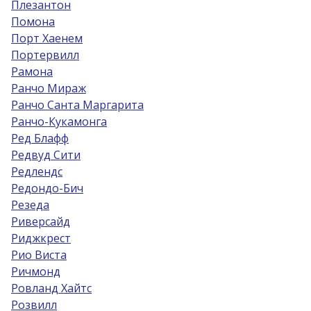
Плезантон
Помона
Порт Хаенем
Портервилл
Рамона
Ранчо Мираж
Ранчо Санта Маргарита
Ранчо-Кукамонга
Ред Блафф
Редвуд Сити
Редлендс
Редондо-Бич
Резеда
Риверсайд
Риджкрест
Рио Виста
Ричмонд
Ровланд Хайтс
Розвилл