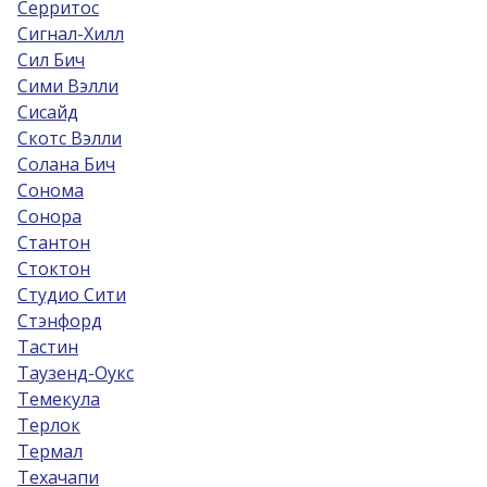
Серритос
Сигнал-Хилл
Сил Бич
Сими Вэлли
Сисайд
Скотс Вэлли
Солана Бич
Сонома
Сонора
Стантон
Стоктон
Студио Сити
Стэнфорд
Тастин
Таузенд-Оукс
Темекула
Терлок
Термал
Техачапи