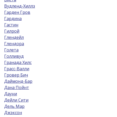
Вудленд-Хиллз
Гарден Гров
Гардина
Гастин
Гилрой
Глендейл
Глендора
Голета
Голливуд
Гранада Хилс
Грасс-Валли
Гровер Бич
Даймонд-Бар
Дана Пойнт
Дауни
Дейли Сити
Дель Мар
Джэксон