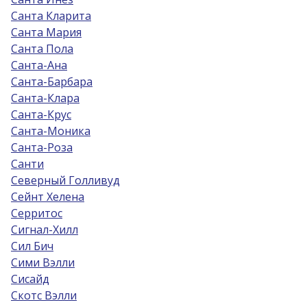
Санта Кларита
Санта Мария
Санта Пола
Санта-Ана
Санта-Барбара
Санта-Клара
Санта-Крус
Санта-Моника
Санта-Роза
Санти
Северный Голливуд
Сейнт Хелена
Серритос
Сигнал-Хилл
Сил Бич
Сими Вэлли
Сисайд
Скотс Вэлли