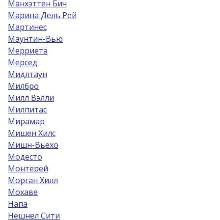
Манхэттен Бич
Марина Дель Рей
Мартинес
Маунтин-Вью
Мерриета
Мерсед
Мидлтаун
Милбро
Милл Вэлли
Милпитас
Мирамар
Мишен Хилс
Мишн-Вьехо
Модесто
Монтерей
Морган Хилл
Мохаве
Напа
Нешнел Сити