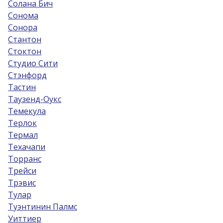
Солана Бич
Сонома
Сонора
Стантон
Стоктон
Студио Сити
Стэнфорд
Тастин
Таузенд-Оукс
Темекула
Терлок
Термал
Техачапи
Торранс
Трейси
Трэвис
Тулар
Туэнтинин Палмс
Уиттиер