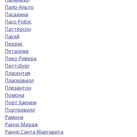
Пало-Альто
Пасадина
Пасо Роблс
Паттерсон
Пауэй
Перрис
Петалума
Пико Ривера
Питтсбург
Пласентия
Пласервилл
Плезантон
Помона
Порт Хаенем
Портервилл
Рамона
Ранчо Мираж
Ранчо Санта Маргарита