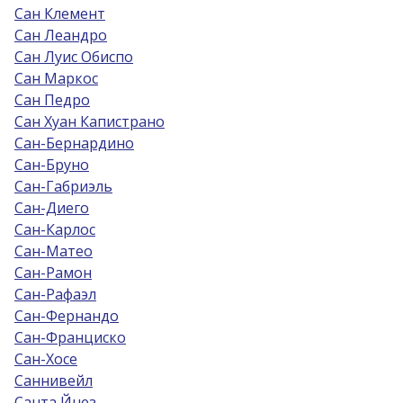
Сан Клемент
Сан Леандро
Сан Луис Обиспо
Сан Маркос
Сан Педро
Сан Хуан Капистрано
Сан-Бернардино
Сан-Бруно
Сан-Габриэль
Сан-Диего
Сан-Карлос
Сан-Матео
Сан-Рамон
Сан-Рафаэл
Сан-Фернандо
Сан-Франциско
Сан-Хосе
Саннивейл
Санта Йнез