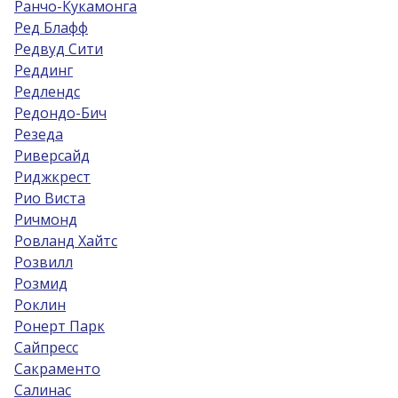
Ранчо-Кукамонга
Ред Блафф
Редвуд Сити
Реддинг
Редлендс
Редондо-Бич
Резеда
Риверсайд
Риджкрест
Рио Виста
Ричмонд
Ровланд Хайтс
Розвилл
Розмид
Роклин
Ронерт Парк
Сайпресс
Сакраменто
Салинас