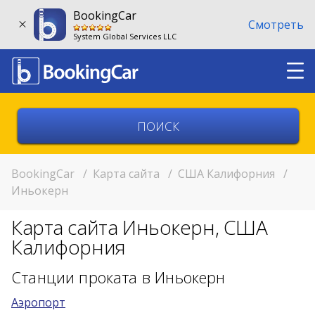
BookingCar
Смотреть
System Global Services LLC
Выберите страну
Выберите город
BookingCar
/
Карта сайта
/
США Калифорния
/
Иньокерн
Выберите место
Карта сайта Иньокерн, США
Возврат в другом месте?
Калифорния
11:00
Станции проката в Иньокерн
Аэропорт
11:00