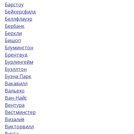
Барстоу
Бейкерсфилд
Беллфлауэр
Бербанк
Беркли
Бишоп
Блумингтон
Брентвуд
Бурлингейм
Буэллтон
Буэна Парк
Вакавилл
Вальехо
Ван-Найс
Вентура
Вестминстер
Визалия
Викторвилл
Виста