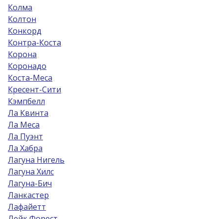
Колма
Колтон
Конкорд
Контра-Коста
Корона
Коронадо
Коста-Меса
Кресент-Сити
Кэмпбелл
Ла Квинта
Ла Меса
Ла Пуэнт
Ла Хабра
Лагуна Нигель
Лагуна Хилс
Лагуна-Бич
Ланкастер
Лафайетт
Лейк Форест