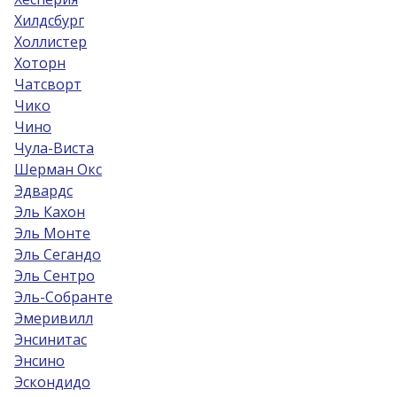
Хилдсбург
Холлистер
Хоторн
Чатсворт
Чико
Чино
Чула-Виста
Шерман Окс
Эдвардс
Эль Кахон
Эль Монте
Эль Сегандо
Эль Сентро
Эль-Собрантe
Эмеривилл
Энсинитас
Энсино
Эскондидо