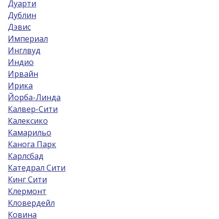
Дуарти
Дублин
Дэвис
Империал
Инглвуд
Индио
Ирвайн
Ирика
Йорба-Линда
Калвер-Сити
Калексико
Камарильо
Канога Парк
Карлсбад
Катедрал Сити
Кинг Сити
Клермонт
Кловердейл
Ковина