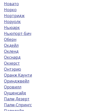
Новато
Норко
Нортридж
Норуолк
Ньюарк
Ньюпорт-Бич
Оберн
Окдейл
Окленд
Окснард
Окхерст
Онтэрио
Оранж Каунти
Оринджвейл
Оровилл
Оушенсайд
Палм Дезерт
Палм-Спрингс
Палмдейл