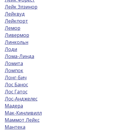
Лейк Элзинор
Лейквуд
Лейкпорт
Лемор
Ливермор
Линкольн
Лоди
Лома-Линда
Ломита
Ломпок
Лонг-Бич
Лос Банос
Лос Гатос
Лос-Анджелес
Мадера
Мак-Кинливилл
Маммот Лейкс
Мантека