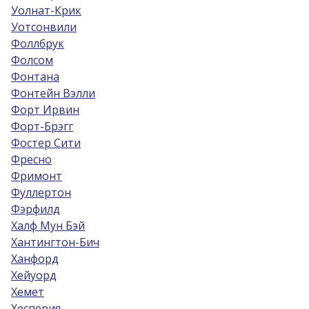
Уолнат-Крик
Уотсонвили
Фоллбрук
Фолсом
Фонтана
Фонтейн Вэлли
Форт Ирвин
Форт-Брэгг
Фостер Сити
Фресно
Фримонт
Фуллертон
Фэрфилд
Халф Мун Бэй
Хантингтон-Бич
Ханфорд
Хейуорд
Хемет
Хесперия