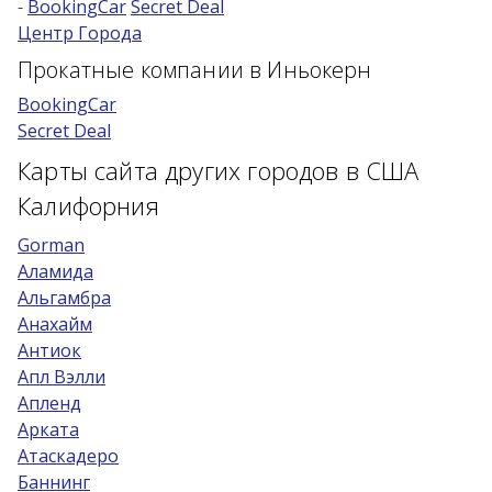
-
BookingCar
Secret Deal
Центр Города
Возраст 25-70 лет?
Прокатные компании в Иньокерн
Купон/промо
BookingCar
Secret Deal
Карты сайта других городов в США
Калифорния
Gorman
Аламида
Альгамбра
Анахайм
Антиок
Апл Вэлли
Апленд
Арката
Атаскадеро
Баннинг