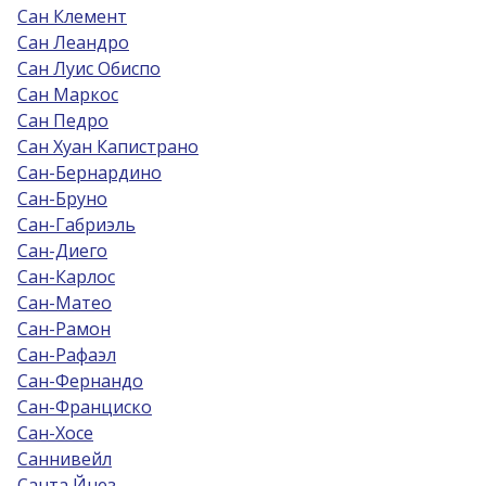
Сан Клемент
Сан Леандро
Сан Луис Обиспо
Сан Маркос
Сан Педро
Сан Хуан Капистрано
Сан-Бернардино
Сан-Бруно
Сан-Габриэль
Сан-Диего
Сан-Карлос
Сан-Матео
Сан-Рамон
Сан-Рафаэл
Сан-Фернандо
Сан-Франциско
Сан-Хосе
Саннивейл
Санта Йнез