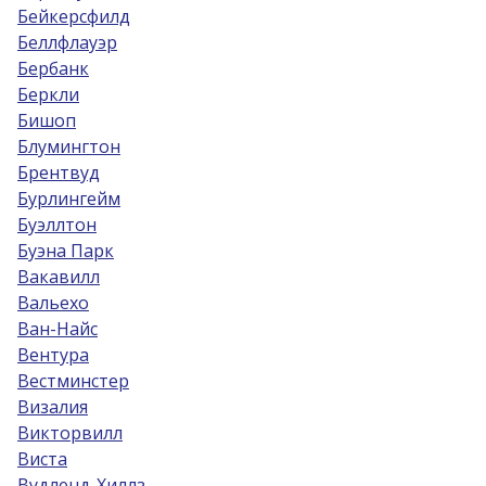
Бейкерсфилд
Беллфлауэр
Бербанк
Беркли
Бишоп
Блумингтон
Брентвуд
Бурлингейм
Буэллтон
Буэна Парк
Вакавилл
Вальехо
Ван-Найс
Вентура
Вестминстер
Визалия
Викторвилл
Виста
Вудленд-Хиллз