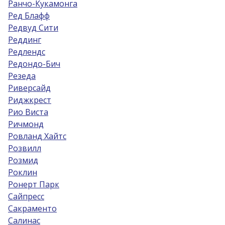
Ранчо-Кукамонга
Ред Блафф
Редвуд Сити
Реддинг
Редлендс
Редондо-Бич
Резеда
Риверсайд
Риджкрест
Рио Виста
Ричмонд
Ровланд Хайтс
Розвилл
Розмид
Роклин
Ронерт Парк
Сайпресс
Сакраменто
Салинас