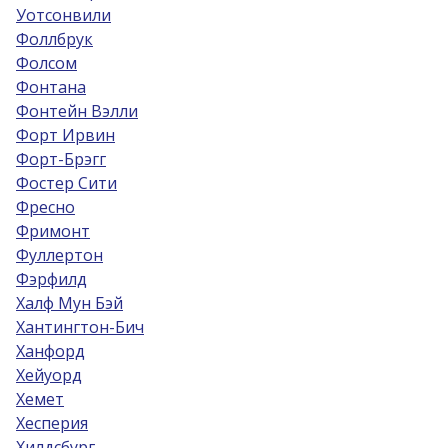
Уотсонвили
Фоллбрук
Фолсом
Фонтана
Фонтейн Вэлли
Форт Ирвин
Форт-Брэгг
Фостер Сити
Фресно
Фримонт
Фуллертон
Фэрфилд
Халф Мун Бэй
Хантингтон-Бич
Ханфорд
Хейуорд
Хемет
Хесперия
Хилдсбург