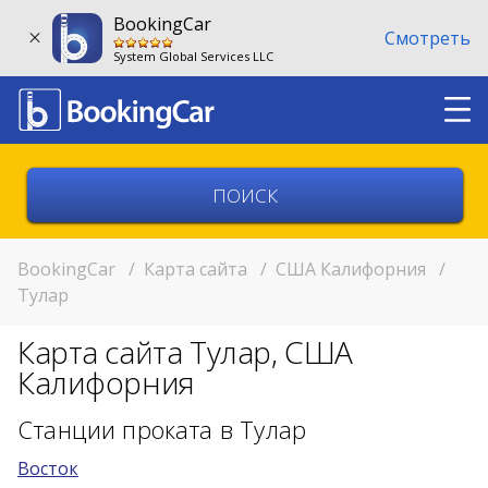
BookingCar
Смотреть
System Global Services LLC
Выберите страну
Выберите город
BookingCar
/
Карта сайта
/
США Калифорния
/
Тулар
Выберите место
Карта сайта Тулар, США
Возврат в другом месте?
Калифорния
11:00
Станции проката в Тулар
Восток
11:00