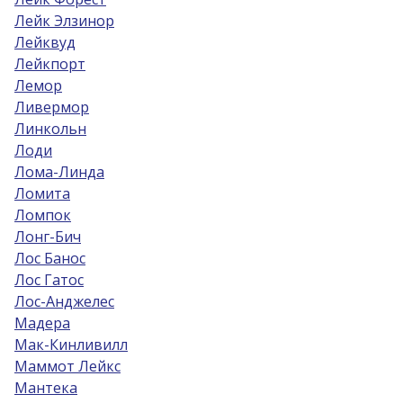
Лейк Элзинор
Лейквуд
Лейкпорт
Лемор
Ливермор
Линкольн
Лоди
Лома-Линда
Ломита
Ломпок
Лонг-Бич
Лос Банос
Лос Гатос
Лос-Анджелес
Мадера
Мак-Кинливилл
Маммот Лейкс
Мантека