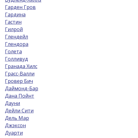
Гарден Гров
Гардина
Гастин
Гилрой
Глендейл
Глендора
Голета
Голливуд
Гранада Хилс
Грасс-Валли
Гровер Бич
Даймонд-Бар
Дана Пойнт
Дауни
Дейли Сити
Дель Мар
Джэксон
Дуарти