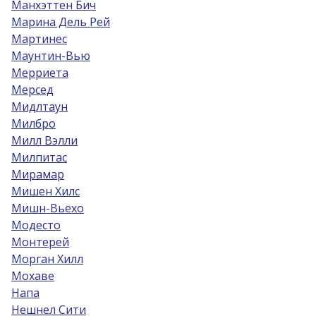
Манхэттен Бич
Марина Дель Рей
Мартинес
Маунтин-Вью
Мерриета
Мерсед
Мидлтаун
Милбро
Милл Вэлли
Милпитас
Мирамар
Мишен Хилс
Мишн-Вьехо
Модесто
Монтерей
Морган Хилл
Мохаве
Напа
Нешнел Сити