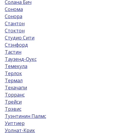
Солана Бич
Сонома
Сонора
Стантон
Стоктон
Студио Сити
Стэнфорд
Тастин
Таузенд-Оукс
Темекула
Терлок
Термал
Техачапи
Торранс
Трейси
Трэвис
Туэнтинин Палмс
Уиттиер
Уолнат-Крик