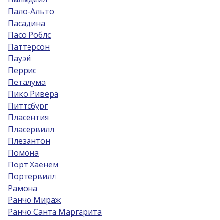
Пало-Альто
Пасадина
Пасо Роблс
Паттерсон
Пауэй
Перрис
Петалума
Пико Ривера
Питтсбург
Пласентия
Пласервилл
Плезантон
Помона
Порт Хаенем
Портервилл
Рамона
Ранчо Мираж
Ранчо Санта Маргарита