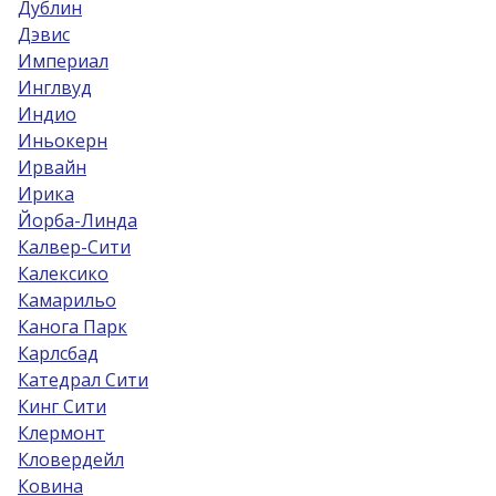
Дублин
Дэвис
Империал
Инглвуд
Индио
Иньокерн
Ирвайн
Ирика
Йорба-Линда
Калвер-Сити
Калексико
Камарильо
Канога Парк
Карлсбад
Катедрал Сити
Кинг Сити
Клермонт
Кловердейл
Ковина