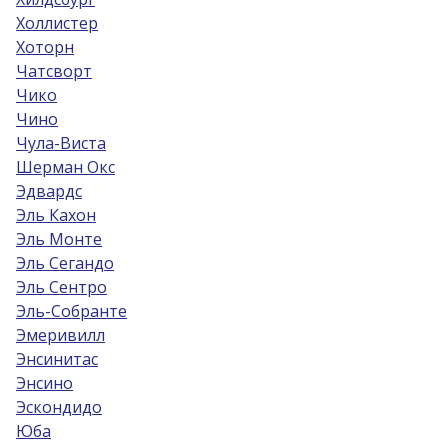
Холлистер
Хоторн
Чатсворт
Чико
Чино
Чула-Виста
Шерман Окс
Эдвардс
Эль Кахон
Эль Монте
Эль Сегандо
Эль Сентро
Эль-Собрантe
Эмеривилл
Энсинитас
Энсино
Эскондидо
Юба