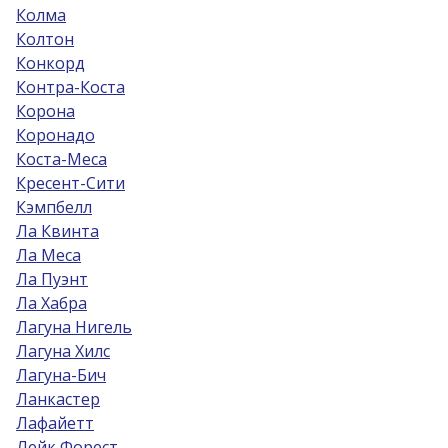
Колма
Колтон
Конкорд
Контра-Коста
Корона
Коронадо
Коста-Меса
Кресент-Сити
Кэмпбелл
Ла Квинта
Ла Меса
Ла Пуэнт
Ла Хабра
Лагуна Нигель
Лагуна Хилс
Лагуна-Бич
Ланкастер
Лафайетт
Лейк Форест