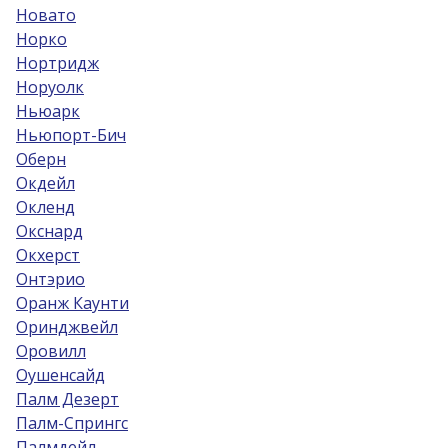
Новато
Норко
Нортридж
Норуолк
Ньюарк
Ньюпорт-Бич
Оберн
Окдейл
Окленд
Окснард
Окхерст
Онтэрио
Оранж Каунти
Оринджвейл
Оровилл
Оушенсайд
Палм Дезерт
Палм-Спрингс
Палмдейл