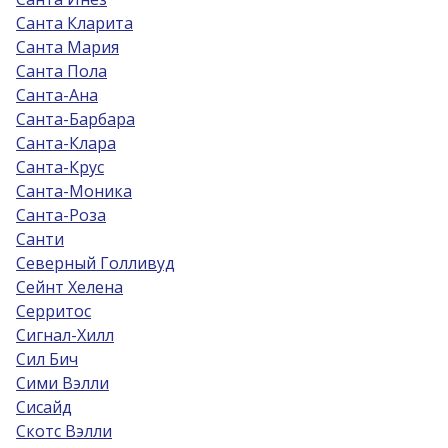
Санта Кларита
Санта Мария
Санта Пола
Санта-Ана
Санта-Барбара
Санта-Клара
Санта-Крус
Санта-Моника
Санта-Роза
Санти
Северный Голливуд
Сейнт Хелена
Серритос
Сигнал-Хилл
Сил Бич
Сими Вэлли
Сисайд
Скотс Вэлли