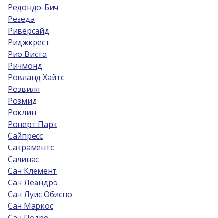
Редондо-Бич
Резеда
Риверсайд
Риджкрест
Рио Виста
Ричмонд
Ровланд Хайтс
Розвилл
Розмид
Роклин
Ронерт Парк
Сайпресс
Сакраменто
Салинас
Сан Клемент
Сан Леандро
Сан Луис Обиспо
Сан Маркос
Сан Педро