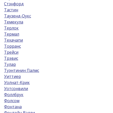
Стэнфорд
Тастин
Таузенд-Оукс
Темекула
Терлок
Термал
Техачапи
Торранс
Трейси
Трэвис
Тулар
Туэнтинин Палмс
Уиттиер
Уолнат-Крик
Уотсонвили
Фоллбрук
Фолсом
Фонтана
Фонтейн Вэлли