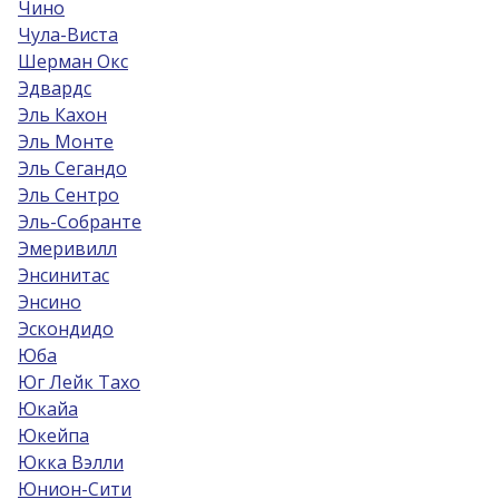
Чино
Чула-Виста
Шерман Окс
Эдвардс
Эль Кахон
Эль Монте
Эль Сегандо
Эль Сентро
Эль-Собрантe
Эмеривилл
Энсинитас
Энсино
Эскондидо
Юба
Юг Лейк Тахо
Юкайа
Юкейпа
Юкка Вэлли
Юнион-Сити