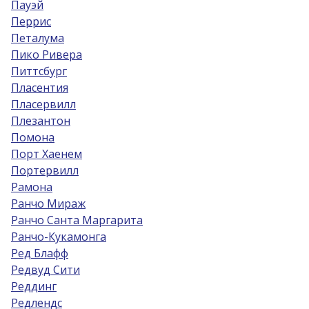
Пауэй
Перрис
Петалума
Пико Ривера
Питтсбург
Пласентия
Пласервилл
Плезантон
Помона
Порт Хаенем
Портервилл
Рамона
Ранчо Мираж
Ранчо Санта Маргарита
Ранчо-Кукамонга
Ред Блафф
Редвуд Сити
Реддинг
Редлендс