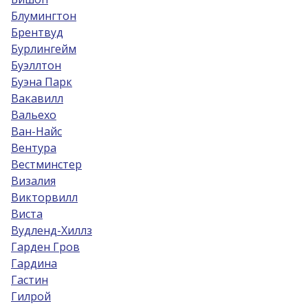
Блумингтон
Брентвуд
Бурлингейм
Буэллтон
Буэна Парк
Вакавилл
Вальехо
Ван-Найс
Вентура
Вестминстер
Визалия
Викторвилл
Виста
Вудленд-Хиллз
Гарден Гров
Гардина
Гастин
Гилрой