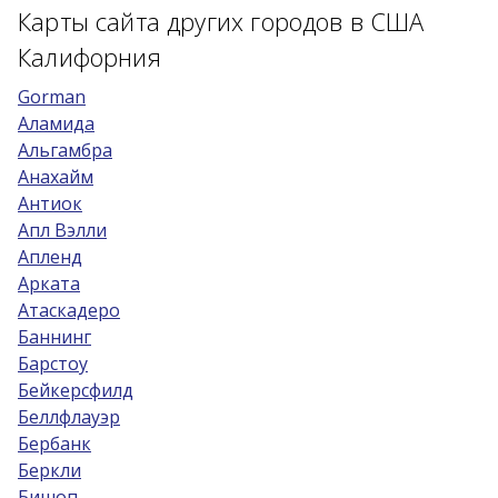
Карты сайта других городов в США
Калифорния
Gorman
Аламида
Альгамбра
Анахайм
Антиок
Апл Вэлли
Апленд
Арката
Атаскадеро
Баннинг
Барстоу
Бейкерсфилд
Беллфлауэр
Бербанк
Беркли
Бишоп