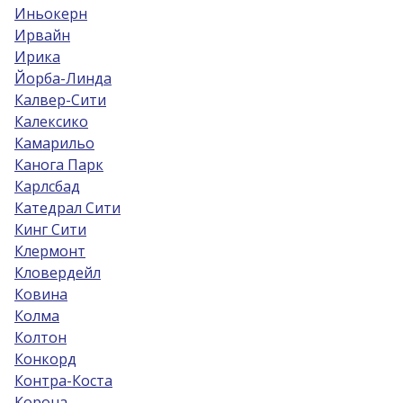
Иньокерн
Ирвайн
Ирика
Йорба-Линда
Калвер-Сити
Калексико
Камарильо
Канога Парк
Карлсбад
Катедрал Сити
Кинг Сити
Клермонт
Кловердейл
Ковина
Колма
Колтон
Конкорд
Контра-Коста
Корона