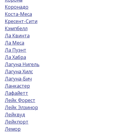
Коронадо
Коста-Меса
Кресент-Сити
Кэмпбелл
Ла Квинта
Ла Меса
Ла Пуэнт
Ла Хабра
Лагуна Нигель
Лагуна Хилс
Лагуна-Бич
Ланкастер
Лафайетт
Лейк Форест
Лейк Элзинор
Лейквуд
Лейкпорт
Лемор