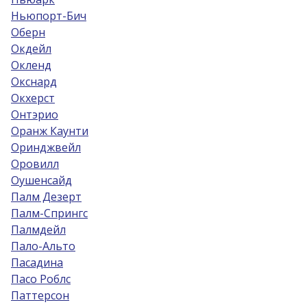
Ньюпорт-Бич
Оберн
Окдейл
Окленд
Окснард
Окхерст
Онтэрио
Оранж Каунти
Оринджвейл
Оровилл
Оушенсайд
Палм Дезерт
Палм-Спрингс
Палмдейл
Пало-Альто
Пасадина
Пасо Роблс
Паттерсон