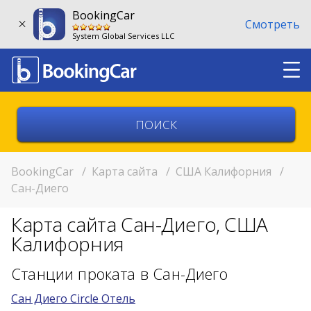
BookingCar
Смотреть
System Global Services LLC
Выберите страну
Выберите город
BookingCar
/
Карта сайта
/
США Калифорния
/
Сан-Диего
Выберите место
Карта сайта Сан-Диего, США
Возврат в другом месте?
Калифорния
11:00
Станции проката в Сан-Диего
Сан Диего Circle Отель
11:00