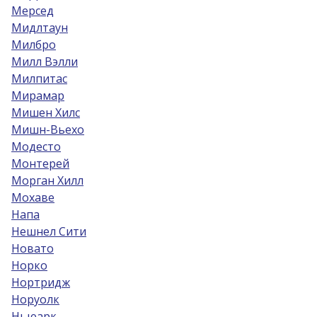
Мерсед
Мидлтаун
Милбро
Милл Вэлли
Милпитас
Мирамар
Мишен Хилс
Мишн-Вьехо
Модесто
Монтерей
Морган Хилл
Мохаве
Напа
Нешнел Сити
Новато
Норко
Нортридж
Норуолк
Ньюарк