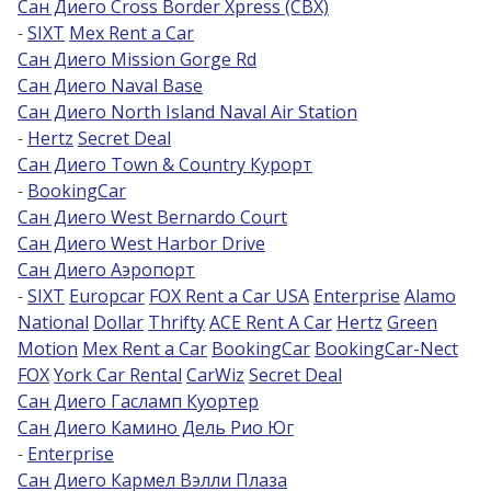
Сан Диего Cross Border Xpress (CBX)
-
SIXT
Mex Rent a Car
Возраст 25-70 лет?
Сан Диего Mission Gorge Rd
Купон/промо
Сан Диего Naval Base
Сан Диего North Island Naval Air Station
-
Hertz
Secret Deal
Сан Диего Town & Country Курорт
-
BookingCar
Сан Диего West Bernardo Court
Сан Диего West Harbor Drive
Сан Диего Аэропорт
-
SIXT
Europcar
FOX Rent a Car USA
Enterprise
Alamo
National
Dollar
Thrifty
ACE Rent A Car
Hertz
Green
Motion
Mex Rent a Car
BookingCar
BookingCar-Nect
FOX
York Car Rental
CarWiz
Secret Deal
Сан Диего Гасламп Куортер
Сан Диего Камино Дель Рио Юг
-
Enterprise
Сан Диего Кармел Вэлли Плаза