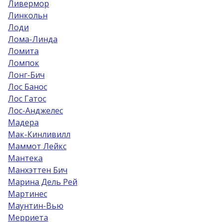
Ливермор
Линкольн
Лоди
Лома-Линда
Ломита
Ломпок
Лонг-Бич
Лос Банос
Лос Гатос
Лос-Анджелес
Мадера
Мак-Кинливилл
Маммот Лейкс
Мантека
Манхэттен Бич
Марина Дель Рей
Мартинес
Маунтин-Вью
Мерриета