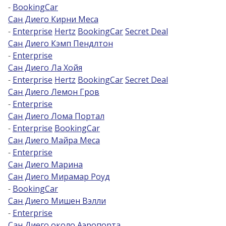
-
BookingCar
Сан Диего Кирни Меса
-
Enterprise
Hertz
BookingCar
Secret Deal
Сан Диего Кэмп Пендлтон
-
Enterprise
Сан Диего Ла Хойя
-
Enterprise
Hertz
BookingCar
Secret Deal
Сан Диего Лемон Гров
-
Enterprise
Сан Диего Лома Портал
-
Enterprise
BookingCar
Сан Диего Майра Меса
-
Enterprise
Сан Диего Марина
Сан Диего Мирамар Роуд
-
BookingCar
Сан Диего Мишен Вэлли
-
Enterprise
Сан Диего около Аэропорта