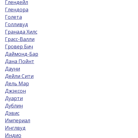
Глендейл
Глендора
Голета
Голливуд
Гранада Хилс
Грасс-Валли
Гровер Бич
Даймонд-Бар
Дана Пойнт
Дауни
Дейли Сити
Дель Мар
Джэксон
Дуарти
Дублин
Дэвис
Империал
Инглвуд
Индио