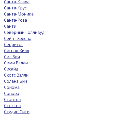
Санта-Клара
Санта-Крус
Санта-Моника
Санта-Роза
Санти
Северный Голливуд
Сейнт Хелена
Серритос
Сигнал-Хилл
Сил Бич
Сими Вэлли
Сисайд
Скотс Вэлли
Солана Бич
Сонома
Сонора
Стантон
Стоктон
Студио Сити