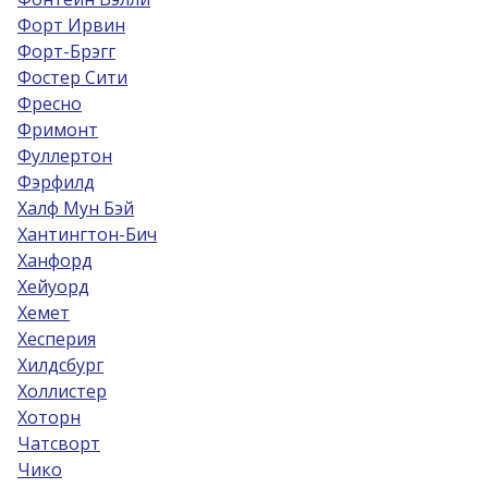
Форт Ирвин
Форт-Брэгг
Фостер Сити
Фресно
Фримонт
Фуллертон
Фэрфилд
Халф Мун Бэй
Хантингтон-Бич
Ханфорд
Хейуорд
Хемет
Хесперия
Хилдсбург
Холлистер
Хоторн
Чатсворт
Чико