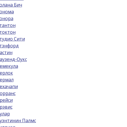
олана Бич
онома
онора
тантон
токтон
тудио Сити
тэнфорд
астин
аузенд-Оукс
емекула
ерлок
ермал
ехачапи
орранс
рейси
рэвис
улар
уэнтинин Палмс