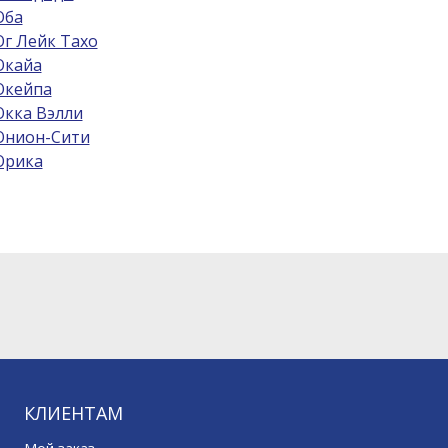
ба
г Лейк Тахо
кайа
кейпа
кка Вэлли
нион-Сити
рика
КЛИЕНТАМ