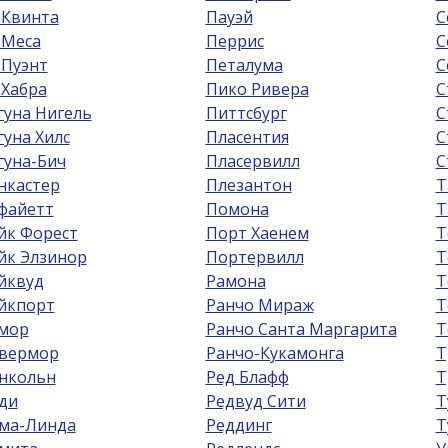
 Квинта
Пауэй
С
 Меса
Перрис
С
 Пуэнт
Петалума
С
 Хабра
Пико Ривера
С
гуна Нигель
Питтсбург
С
гуна Хилс
Пласентия
С
гуна-Бич
Пласервилл
С
нкастер
Плезантон
Т
файетт
Помона
Т
йк Форест
Порт Хаенем
Т
йк Элзинор
Портервилл
Т
йквуд
Рамона
Т
йкпорт
Ранчо Мираж
Т
мор
Ранчо Санта Маргарита
Т
вермор
Ранчо-Кукамонга
Т
нкольн
Ред Блафф
Т
ди
Редвуд Сити
Т
ма-Линда
Реддинг
Т