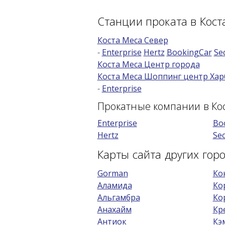
Станции проката в Кост
Коста Меса Север
-
Enterprise
Hertz
BookingCar
Se
Коста Меса Центр города
Коста Меса Шоппинг центр Хар
-
Enterprise
Прокатные компании в Ко
Enterprise
Bo
Hertz
Sec
Карты сайта других го
Gorman
Ко
Аламида
Ко
Альгамбра
Ко
Анахайм
Кр
Антиок
Кэ