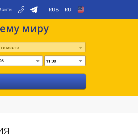
RUB
RU
Войти
сему миру
те место
11:00
ия