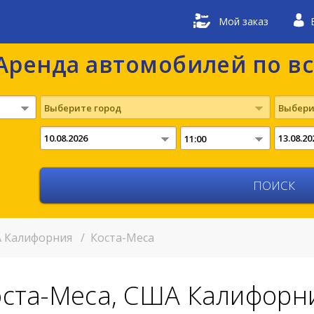
Мой заказ
Аренда автомобилей по в
Выберите город
Выбери
11:00
 Калифорния
/
Коста-Меса
оста-Меса, США Калифорн