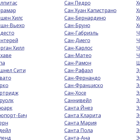
лпитас
Сан Педро
Х
рамар
Сан Хуан Капистрано
Х
шен Хилс
Сан-Бернардино
Х
шн-Вьехо
Сан-Бруно
Х
десто
Сан-Габриэль
Ч
нтерей
Сан-Диего
Ч
рган Хилл
Сан-Карлос
Ч
хаве
Сан-Матео
Ч
па
Сан-Рамон
Ш
шнел Сити
Сан-Рафаэл
Э
вато
Сан-Фернандо
Э
рко
Сан-Франциско
Э
ртридж
Сан-Хосе
Э
руолк
Саннивейл
Э
юарк
Санта Йнез
Э
юпорт-Бич
Санта Кларита
Э
ерн
Санта Мария
Э
дейл
Санта Пола
Э
ленд
Санта-Ана
Э