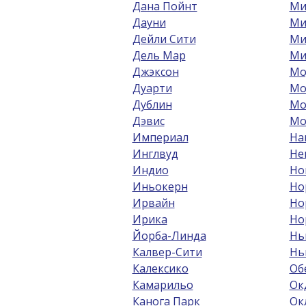
Дана Пойнт
Ми
Дауни
Ми
Дейли Сити
Ми
Дель Мар
Ми
Джэксон
Мо
Дуарти
Мо
Дублин
Мо
Дэвис
Мо
Империал
На
Инглвуд
Не
Индио
Но
Иньокерн
Но
Ирвайн
Но
Ирика
Но
Йорба-Линда
Нь
Калвер-Сити
Нь
Калексико
Об
Камарильо
Ок
Канога Парк
Ок