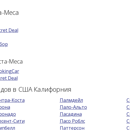
а-Меса
cret Deal
бор
ста-Меса
okingCar
ret Deal
родов в США Калифорния
нтра-Коста
Палмдейл
С
рона
Пало-Альто
С
ронадо
Пасадина
С
есент-Сити
Пасо Роблс
С
мпбелл
Паттерсон
С