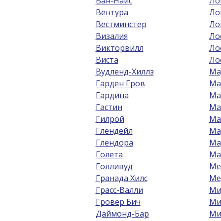
Ван-Найс
Ло
Вентура
Ло
Вестминстер
Ло
Визалия
Ло
Викторвилл
Ло
Виста
Ло
Вудленд-Хиллз
Ма
Гарден Гров
Ма
Гардина
Ма
Гастин
Ма
Гилрой
Ма
Глендейл
Ма
Глендора
Ма
Голета
Ма
Голливуд
Ме
Гранада Хилс
Ме
Грасс-Валли
Ми
Гровер Бич
Ми
Даймонд-Бар
Ми