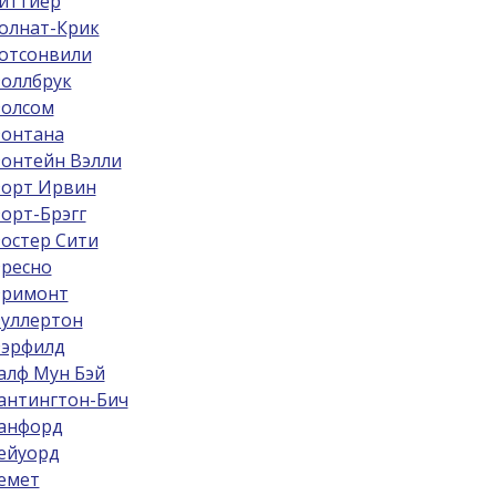
иттиер
олнат-Крик
отсонвили
оллбрук
олсом
онтана
онтейн Вэлли
орт Ирвин
орт-Брэгг
остер Сити
ресно
римонт
уллертон
эрфилд
алф Мун Бэй
антингтон-Бич
анфорд
ейуорд
емет