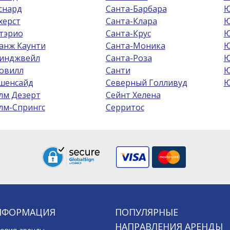
снард
Санта-Барбара
Ю
херст
Санта-Клара
Ю
тэрио
Санта-Крус
Ю
анж Каунти
Санта-Моника
Ю
инджвейл
Санта-Роза
Ю
овилл
Санти
Ю
шенсайд
Северный Голливуд
Ю
лм Дезерт
Сейнт Хелена
лм-Спрингс
Серритос
НФОРМАЦИЯ
ПОПУЛЯРНЫЕ
НАПРАВЛЕНИЯ АРЕНДЫ