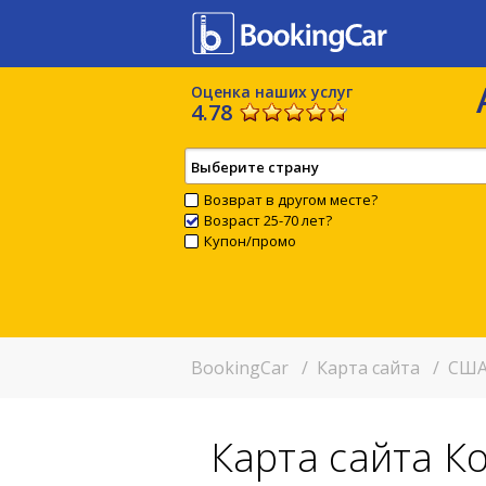
Оценка наших услуг
4.78
Выберите страну
Возврат в другом месте?
Возраст 25-70 лет?
Купон/промо
BookingCar
/
Карта сайта
/
США
Карта сайта К