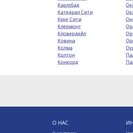
Карлсбад
Ок
Катедрал Сити
Ок
Кинг Сити
Он
Клермонт
Ор
Кловердейл
Ор
Ковина
Ор
Колма
Оу
Колтон
Па
Конкорд
Па
О НАС
И