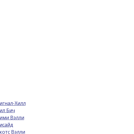
игнал-Хилл
ил Бич
ими Вэлли
исайд
котс Вэлли