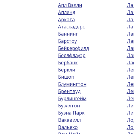
Апл Вэлли
Ла
Апленд
Ла
Арката
Ла
Атаскадеро
Ла
Баннинг
Ла
Барстоу
Ла
Бейкерсфилд
Ла
Беллфлауэр
Ла
Бербанк
Ла
Беркли
Ле
Бишоп
Ле
Блумингтон
Ле
Брентвуд
Ле
Бурлингейм
Ле
Буэллтон
Ли
Буэна Парк
Ли
Вакавилл
Ло
Вальехо
Ло