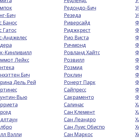
мита
Редлендс
У
мпок
Редондо-Бич
У
нг-Бич
Резеда
У
с Банос
Риверсайд
Ф
с Гатос
Риджкрест
Ф
с-Анджелес
Рио Виста
Ф
дера
Ричмонд
Ф
к-Кинливилл
Ровланд Хайтс
Ф
ммот Лейкс
Розвилл
Ф
нтека
Розмид
Ф
нхэттен Бич
Роклин
Ф
рина Дель Рей
Ронерт Парк
Ф
ртинес
Сайпресс
Ф
унтин-Вью
Сакраменто
Ф
рриета
Салинас
Х
рсед
Сан Клемент
Х
длтаун
Сан Леандро
Х
лбро
Сан Луис Обиспо
Х
лл Вэлли
Сан Маркос
Х