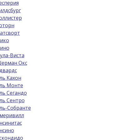
есперия
илдсбург
оллистер
оторн
атсворт
ико
ино
ула-Виста
ерман Окс
двардс
ль Кахон
ль Монте
ль Сегандо
ль Сентро
ль-Собрантe
меривилл
нсинитас
нсино
скондидо