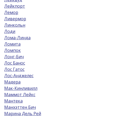
Лейкпорт
Лемор
Ливермор
Линкольн
Лоди
Лома-Линда
Ломита
Ломпок
Лонг-Бич
Лос Банос
Лос Гатос
Лос-Анджелес
Мадера
Мак-Кинливилл
Маммот Лейкс
Мантека
Манхэттен Бич
Марина Дель Рей