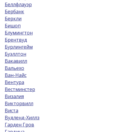
Беллфлауэр
Бербанк
Беркли
Бишоп
Блумингтон
Брентвуд
Бурлингейм
Буэллтон
Вакавилл
Вальехо
Ван-Найс
Вентура
Вестминстер
Визалия
Викторвилл
Виста
Вудленд-Хиллз
Гарден Гров
Гардина