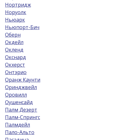
Нортридж
Норуолк
Ньюарк
Ньюпорт-Бич
Оберн
Окдейл
Окленд
Окснард
Окхерст
Онтэрио
Оранж Каунти
Оринджвейл
Оровилл
Оушенсайд
Палм Дезерт
Палм-Спрингс
Палмдейл
Пало-Альто
Пасадина