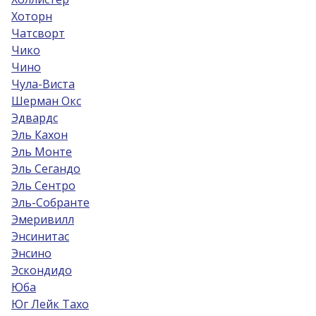
Хоторн
Чатсворт
Чико
Чино
Чула-Виста
Шерман Окс
Эдвардс
Эль Кахон
Эль Монте
Эль Сегандо
Эль Сентро
Эль-Собрантe
Эмеривилл
Энсинитас
Энсино
Эскондидо
Юба
Юг Лейк Тахо