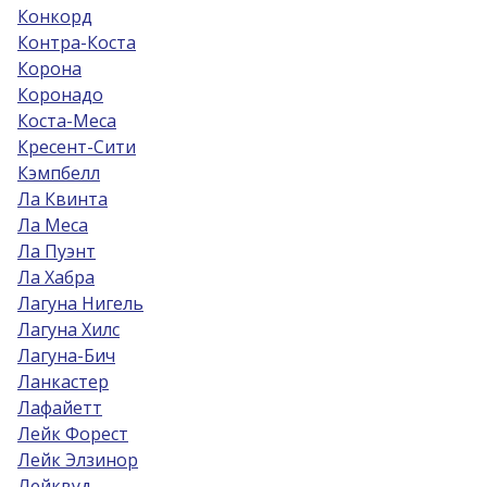
Конкорд
Контра-Коста
Корона
Коронадо
Коста-Меса
Кресент-Сити
Кэмпбелл
Ла Квинта
Ла Меса
Ла Пуэнт
Ла Хабра
Лагуна Нигель
Лагуна Хилс
Лагуна-Бич
Ланкастер
Лафайетт
Лейк Форест
Лейк Элзинор
Лейквуд