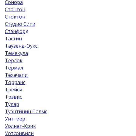
Сонора
Стантон
Стоктон
Студио Сити
Стэнфорд
Тастин
Таузенд-Оукс
Темекула
Терлок
Термал
Техачапи
Торранс
Трейси
Трэвис
Тулар
Туэнтинин Палмс
Уиттиер
Уолнат-Крик
Уотсонвили