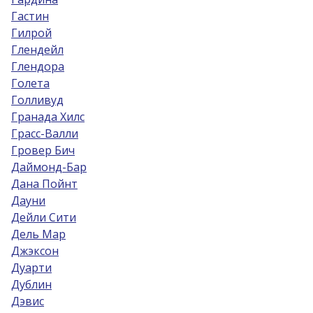
Гастин
Гилрой
Глендейл
Глендора
Голета
Голливуд
Гранада Хилс
Грасс-Валли
Гровер Бич
Даймонд-Бар
Дана Пойнт
Дауни
Дейли Сити
Дель Мар
Джэксон
Дуарти
Дублин
Дэвис