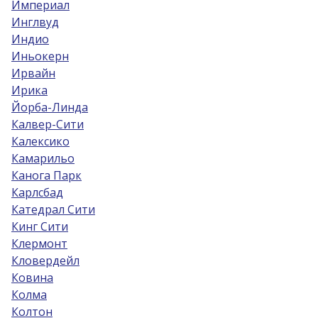
Империал
Инглвуд
Индио
Иньокерн
Ирвайн
Ирика
Йорба-Линда
Калвер-Сити
Калексико
Камарильо
Канога Парк
Карлсбад
Катедрал Сити
Кинг Сити
Клермонт
Кловердейл
Ковина
Колма
Колтон