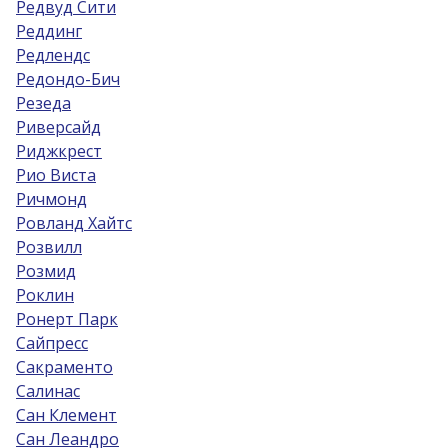
Редвуд Сити
Реддинг
Редлендс
Редондо-Бич
Резеда
Риверсайд
Риджкрест
Рио Виста
Ричмонд
Ровланд Хайтс
Розвилл
Розмид
Роклин
Ронерт Парк
Сайпресс
Сакраменто
Салинас
Сан Клемент
Сан Леандро