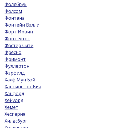
Фоллбрук
Фолсом
Фонтана
Фонтейн Вэлли
Форт Ирвин
Форт-Брэгг
Фостер Сити
Фресно
Фримонт
Фуллертон
Фэрфилд
Халф Мун Бэй
Хантингтон-Бич
Ханфорд
Хейуорд
Хемет
Хесперия
Хилдсбург
Холлистер