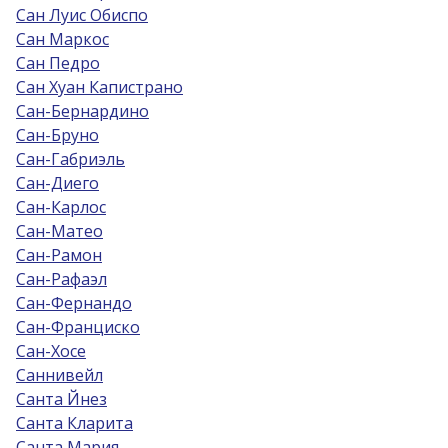
Сан Луис Обиспо
Сан Маркос
Сан Педро
Сан Хуан Капистрано
Сан-Бернардино
Сан-Бруно
Сан-Габриэль
Сан-Диего
Сан-Карлос
Сан-Матео
Сан-Рамон
Сан-Рафаэл
Сан-Фернандо
Сан-Франциско
Сан-Хосе
Саннивейл
Санта Йнез
Санта Кларита
Санта Мария