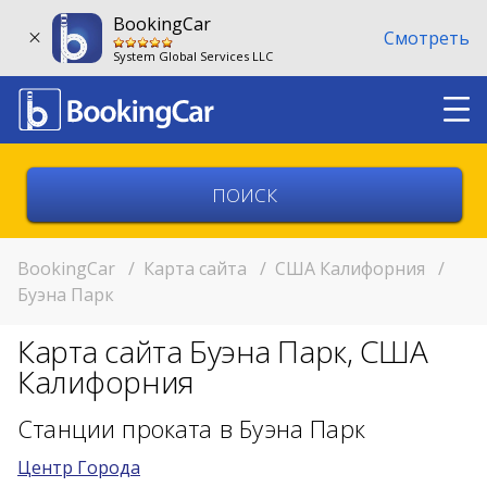
BookingCar
Смотреть
System Global Services LLC
Выберите страну
Выберите город
BookingCar
/
Карта сайта
/
США Калифорния
/
Буэна Парк
Выберите место
Карта сайта Буэна Парк, США
Возврат в другом месте?
Калифорния
11:00
Станции проката в Буэна Парк
Центр Города
11:00