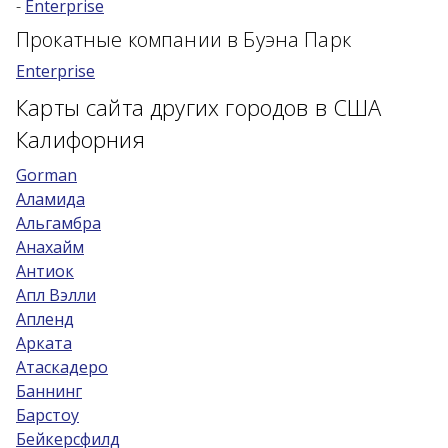
-
Enterprise
Возраст 25-70 лет?
Прокатные компании в Буэна Парк
Купон/промо
Enterprise
Карты сайта других городов в США
Калифорния
Gorman
Аламида
Альгамбра
Анахайм
Антиок
Апл Вэлли
Апленд
Арката
Атаскадеро
Баннинг
Барстоу
Бейкерсфилд