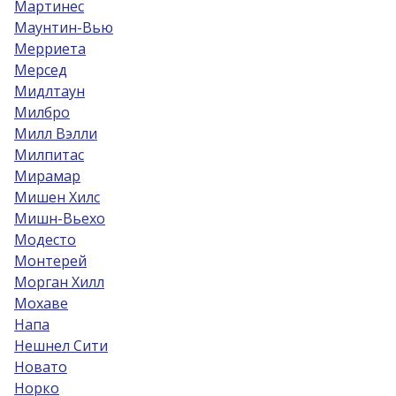
Мартинес
Маунтин-Вью
Мерриета
Мерсед
Мидлтаун
Милбро
Милл Вэлли
Милпитас
Мирамар
Мишен Хилс
Мишн-Вьехо
Модесто
Монтерей
Морган Хилл
Мохаве
Напа
Нешнел Сити
Новато
Норко