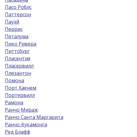
Пасо Роблс
Паттерсон
Пауэй
Перрис
Петалума
Пико Ривера
Питтсбург
Пласентия
Пласервилл
Плезантон
Помона
Порт Хаенем
Портервилл
Рамона
Ранчо Мираж
Ранчо Санта Маргарита
Ранчо-Кукамонга
Ред Блафф