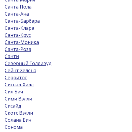
Санта Пола
Санта-Ана
Санта-Барбара
Санта-Клара
Санта-Крус
Санта-Моника
Санта-Роза
Санти
Северный Голливуд
Сейнт Хелена
Серритос
Сигнал-Хилл
Сил Бич
Сими Вэлли
Сисайд
Скотс Вэлли
Солана Бич
Сонома