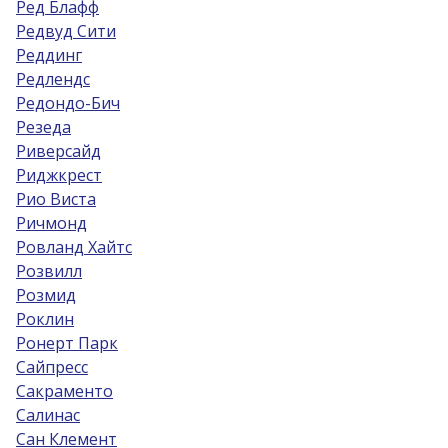
Ред Блафф
Редвуд Сити
Реддинг
Редлендс
Редондо-Бич
Резеда
Риверсайд
Риджкрест
Рио Виста
Ричмонд
Ровланд Хайтс
Розвилл
Розмид
Роклин
Ронерт Парк
Сайпресс
Сакраменто
Салинас
Сан Клемент