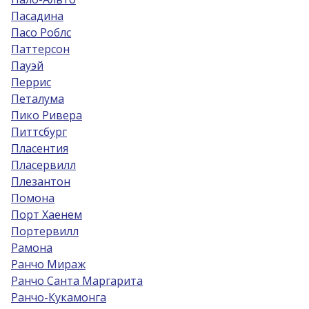
Пасадина
Пасо Роблс
Паттерсон
Пауэй
Перрис
Петалума
Пико Ривера
Питтсбург
Пласентия
Пласервилл
Плезантон
Помона
Порт Хаенем
Портервилл
Рамона
Ранчо Мираж
Ранчо Санта Маргарита
Ранчо-Кукамонга