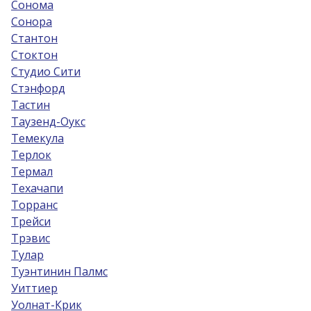
Сонома
Сонора
Стантон
Стоктон
Студио Сити
Стэнфорд
Тастин
Таузенд-Оукс
Темекула
Терлок
Термал
Техачапи
Торранс
Трейси
Трэвис
Тулар
Туэнтинин Палмс
Уиттиер
Уолнат-Крик