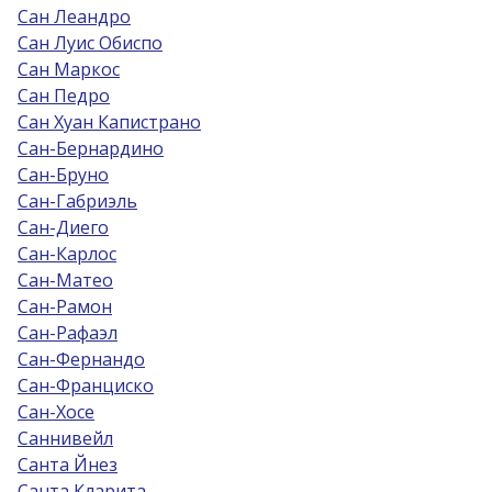
Сан Леандро
Сан Луис Обиспо
Сан Маркос
Сан Педро
Сан Хуан Капистрано
Сан-Бернардино
Сан-Бруно
Сан-Габриэль
Сан-Диего
Сан-Карлос
Сан-Матео
Сан-Рамон
Сан-Рафаэл
Сан-Фернандо
Сан-Франциско
Сан-Хосе
Саннивейл
Санта Йнез
Санта Кларита