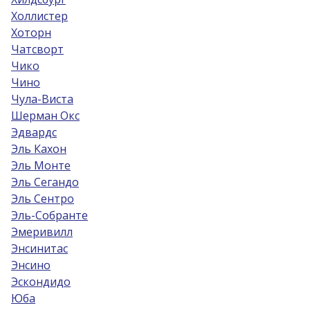
Холлистер
Хоторн
Чатсворт
Чико
Чино
Чула-Виста
Шерман Окс
Эдвардс
Эль Кахон
Эль Монте
Эль Сегандо
Эль Сентро
Эль-Собрантe
Эмеривилл
Энсинитас
Энсино
Эскондидо
Юба