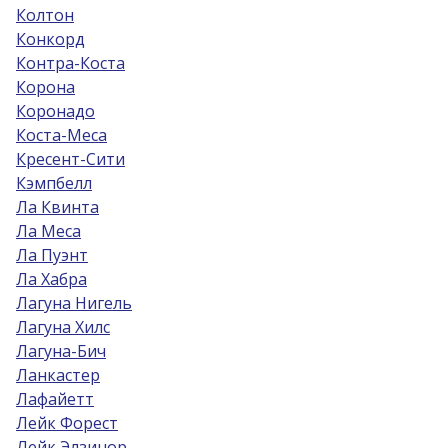
Колтон
Конкорд
Контра-Коста
Корона
Коронадо
Коста-Меса
Кресент-Сити
Кэмпбелл
Ла Квинта
Ла Меса
Ла Пуэнт
Ла Хабра
Лагуна Нигель
Лагуна Хилс
Лагуна-Бич
Ланкастер
Лафайетт
Лейк Форест
Лейк Элзинор