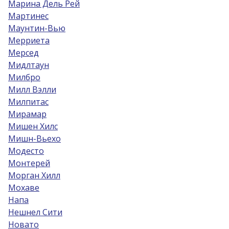
Марина Дель Рей
Мартинес
Маунтин-Вью
Мерриета
Мерсед
Мидлтаун
Милбро
Милл Вэлли
Милпитас
Мирамар
Мишен Хилс
Мишн-Вьехо
Модесто
Монтерей
Морган Хилл
Мохаве
Напа
Нешнел Сити
Новато