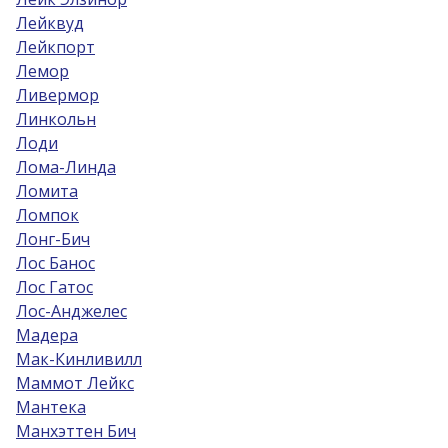
Лейквуд
Лейкпорт
Лемор
Ливермор
Линкольн
Лоди
Лома-Линда
Ломита
Ломпок
Лонг-Бич
Лос Банос
Лос Гатос
Лос-Анджелес
Мадера
Мак-Кинливилл
Маммот Лейкс
Мантека
Манхэттен Бич