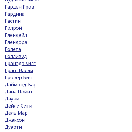
Гарден Гров
Гардина
Гастин
Гилрой
Глендейл
Глендора
Голета
Голливуд
Гранада Хилс
Грасс-Валли
Гровер Бич
Даймонд-Бар
Дана Пойнт
Дауни
Дейли Сити
Дель Мар
Джэксон
Дуарти