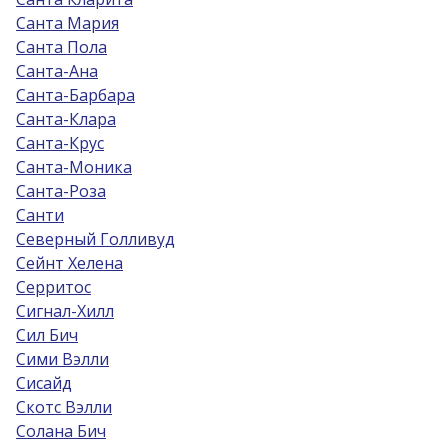
Санта Мария
Санта Пола
Санта-Ана
Санта-Барбара
Санта-Клара
Санта-Крус
Санта-Моника
Санта-Роза
Санти
Северный Голливуд
Сейнт Хелена
Серритос
Сигнал-Хилл
Сил Бич
Сими Вэлли
Сисайд
Скотс Вэлли
Солана Бич