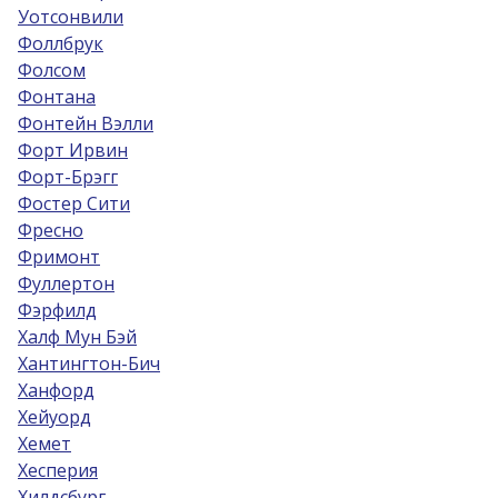
Уотсонвили
Фоллбрук
Фолсом
Фонтана
Фонтейн Вэлли
Форт Ирвин
Форт-Брэгг
Фостер Сити
Фресно
Фримонт
Фуллертон
Фэрфилд
Халф Мун Бэй
Хантингтон-Бич
Ханфорд
Хейуорд
Хемет
Хесперия
Хилдсбург