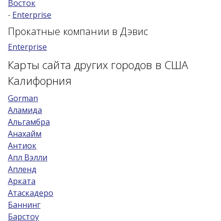
Восток
-
Enterprise
Возраст 25-70 лет?
Прокатные компании в Дэвис
Купон/промо
Enterprise
Карты сайта других городов в США
Калифорния
Gorman
Аламида
Альгамбра
Анахайм
Антиок
Апл Вэлли
Апленд
Арката
Атаскадеро
Баннинг
Барстоу