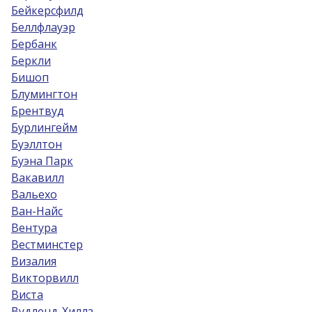
Бейкерсфилд
Беллфлауэр
Бербанк
Беркли
Бишоп
Блумингтон
Брентвуд
Бурлингейм
Буэллтон
Буэна Парк
Вакавилл
Вальехо
Ван-Найс
Вентура
Вестминстер
Визалия
Викторвилл
Виста
Вудленд-Хиллз