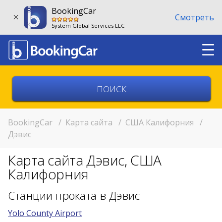
BookingCar
Смотреть
System Global Services LLC
Выберите страну
Выберите город
BookingCar
/
Карта сайта
/
США Калифорния
/
Дэвис
Выберите место
Карта сайта Дэвис, США
Возврат в другом месте?
Калифорния
11:00
Станции проката в Дэвис
Yolo County Airport
11:00