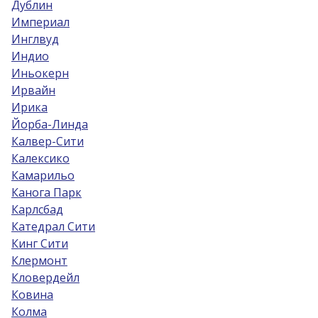
Дублин
Империал
Инглвуд
Индио
Иньокерн
Ирвайн
Ирика
Йорба-Линда
Калвер-Сити
Калексико
Камарильо
Канога Парк
Карлсбад
Катедрал Сити
Кинг Сити
Клермонт
Кловердейл
Ковина
Колма