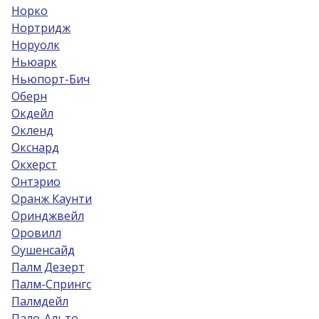
Норко
Нортридж
Норуолк
Ньюарк
Ньюпорт-Бич
Оберн
Окдейл
Окленд
Окснард
Окхерст
Онтэрио
Оранж Каунти
Оринджвейл
Оровилл
Оушенсайд
Палм Дезерт
Палм-Спрингс
Палмдейл
Пало-Альто