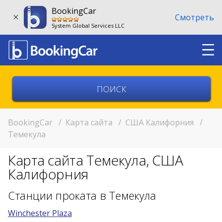
BookingCar
Смотреть
System Global Services LLC
Выберите страну
Выберите город
BookingCar
/
Карта сайта
/
США Калифорния
/
Темекула
Выберите место
Карта сайта Темекула, США
Возврат в другом месте?
Калифорния
11:00
Станции проката в Темекула
Winchester Plaza
11:00