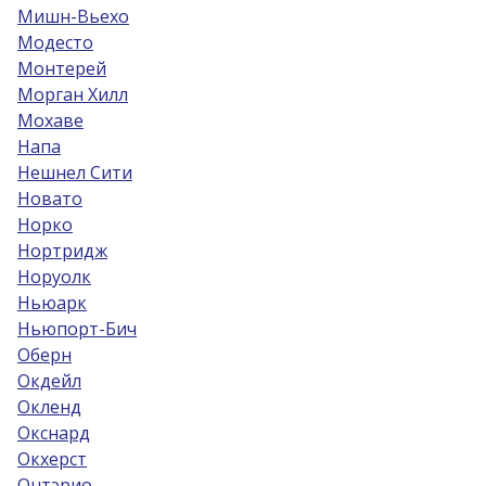
Мишн-Вьехо
Модесто
Монтерей
Морган Хилл
Мохаве
Напа
Нешнел Сити
Новато
Норко
Нортридж
Норуолк
Ньюарк
Ньюпорт-Бич
Оберн
Окдейл
Окленд
Окснард
Окхерст
Онтэрио