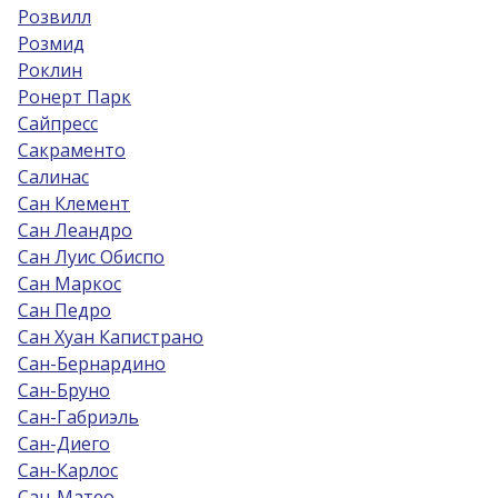
Розвилл
Розмид
Роклин
Ронерт Парк
Сайпресс
Сакраменто
Салинас
Сан Клемент
Сан Леандро
Сан Луис Обиспо
Сан Маркос
Сан Педро
Сан Хуан Капистрано
Сан-Бернардино
Сан-Бруно
Сан-Габриэль
Сан-Диего
Сан-Карлос
Сан-Матео