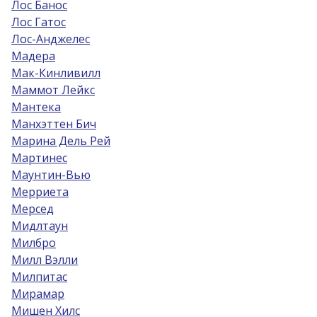
Лос Банос
Лос Гатос
Лос-Анджелес
Мадера
Мак-Кинливилл
Маммот Лейкс
Мантека
Манхэттен Бич
Марина Дель Рей
Мартинес
Маунтин-Вью
Мерриета
Мерсед
Мидлтаун
Милбро
Милл Вэлли
Милпитас
Мирамар
Мишен Хилс