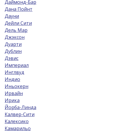
Даймонд-Бар
Дана Пойнт
Дауни
Дейли Сити
Дель Мар
Джэксон
Дуарти
Дублин
Дэвис
Империал
Инглвуд
Индио
Иньокерн
Ирвайн
Ирика
Йорба-Линда
Калвер-Сити
Калексико
Камарильо