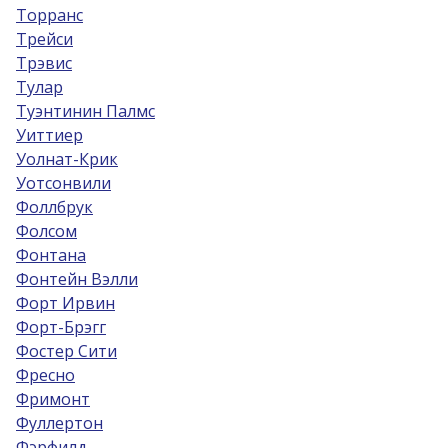
Торранс
Трейси
Трэвис
Тулар
Туэнтинин Палмс
Уиттиер
Уолнат-Крик
Уотсонвили
Фоллбрук
Фолсом
Фонтана
Фонтейн Вэлли
Форт Ирвин
Форт-Брэгг
Фостер Сити
Фресно
Фримонт
Фуллертон
Фэрфилд