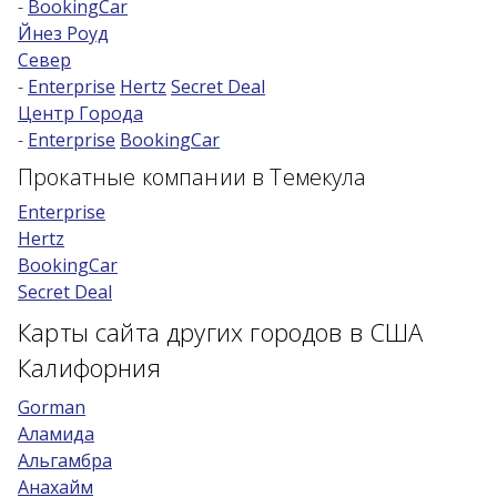
-
BookingCar
Йнез Роуд
Возраст 25-70 лет?
Север
Купон/промо
-
Enterprise
Hertz
Secret Deal
Центр Города
-
Enterprise
BookingCar
Прокатные компании в Темекула
Enterprise
Hertz
BookingCar
Secret Deal
Карты сайта других городов в США
Калифорния
Gorman
Аламида
Альгамбра
Анахайм