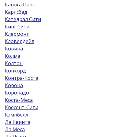
Канога Парк
Карлсбад
Катедрал Сити
Кинг Сити
Клермонт
Кловердейл
Ковина
Колма
Колтон
Конкорд
Контра-Коста
Корона
Коронадо
Коста-Меса
Кресент-Сити
Кэмпбелл
Ла Квинта
Ла Меса
Ла Пуэнт