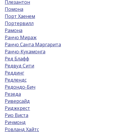
Плезантон
Помона
Порт Хаенем
Портервилл
Рамона
Ранчо Мираж
Ранчо Санта Маргарита
Ранчо-Кукамонга
Ред Блафф
Редвуд Сити
Реддинг
Редлендс
Редондо-Бич
Резеда
Риверсайд
Риджкрест
Рио Виста
Ричмонд
Ровланд Хайтс