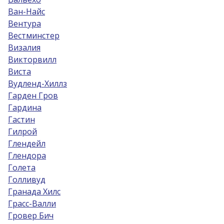
Ван-Найс
Вентура
Вестминстер
Визалия
Викторвилл
Виста
Вудленд-Хиллз
Гарден Гров
Гардина
Гастин
Гилрой
Глендейл
Глендора
Голета
Голливуд
Гранада Хилс
Грасс-Валли
Гровер Бич