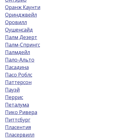
Оранж Каунти
Оринджвейл
Оровилл
Оушенсайд
Палм Дезерт
Палм-Спрингс
Палмдейл
Пало-Альто
Пасадина
Пасо Роблс
Паттерсон
Пауэй
Перрис
Петалума
Пико Ривера
Питтсбург
Пласентия
Пласервилл