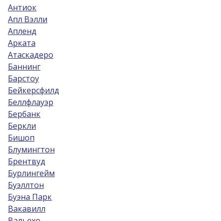
Антиок
Апл Вэлли
Апленд
Арката
Атаскадеро
Баннинг
Барстоу
Бейкерсфилд
Беллфлауэр
Бербанк
Беркли
Бишоп
Блумингтон
Брентвуд
Бурлингейм
Буэллтон
Буэна Парк
Вакавилл
Вальехо