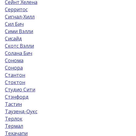
Сейнт Хелена
Серритос
Сигнал-Хилл
Сил Бич
Сими Вэлли
Сисайд
Скотс Вэлли
Солана Бич
Сонома
Сонора
Стантон
Стоктон
Студио Сити
Стэнфорд
Тастин
Таузенд-Оукс
Терлок
Термал
Техачапи