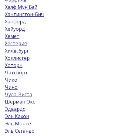
Халф Мун Бэй
Хантингтон-Бич
Ханфорд
Хейуорд
Хемет
Хесперия
Хилдсбург
Холлистер
Хоторн
Чатсворт
Чико
Чино
Чула-Виста
Шерман Окс
Эдвардс
Эль Кахон
Эль Монте
Эль Сегандо