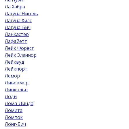
Ла Хабра
Лагуна Нигель
Лагуна Хилс
Лагуна-Бич
Ланкастер
Лафайетт
Лейк Форест
Лейк Элзинор
Лейквуд
Лейкпорт
Лемор
Ливермор
Линкольн
Лоди
Лома-Линда
Ломита
Ломпок
Лонг-Бич