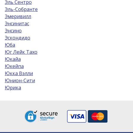
Эль Сентро
Эль-Собрантe
Эмеривилл
Энсинитас
Энсино
Эскондидо
Юба
Юг Лейк Тахо
Юкайа
Юкейпа
Юкка Вэлли
Юнион-Сити
Юрика