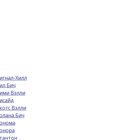
игнал-Хилл
ил Бич
ими Вэлли
исайд
котс Вэлли
олана Бич
онома
онора
тантон