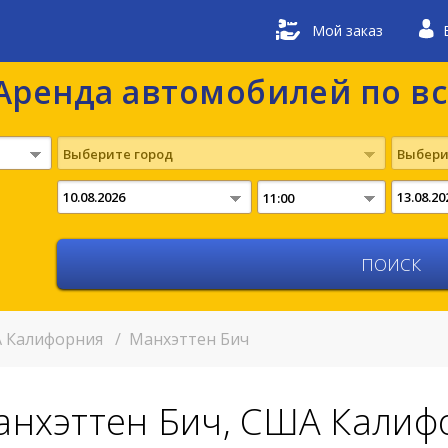
Мой заказ
Аренда автомобилей по в
Выберите город
Выбери
11:00
 Калифорния
/
Манхэттен Бич
анхэттен Бич, США Калиф