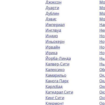
Джэксон
Мо
Дуарти
Мо
Дублин
Мо
Дэвис
Мо
Империал
На
Инглвуд
Не
Индио
Но
Иньокерн
Но
Ирвайн
Но
Ирика
Но
Йорба-Линда
Нь
Калвер-Сити
Нь
Калексико
Об
Камарильо
Ок
Канога Парк
Ок
Карлсбад
Ок
Катедрал Сити
Ок
Кинг Сити
Он
Клермонт
Ор