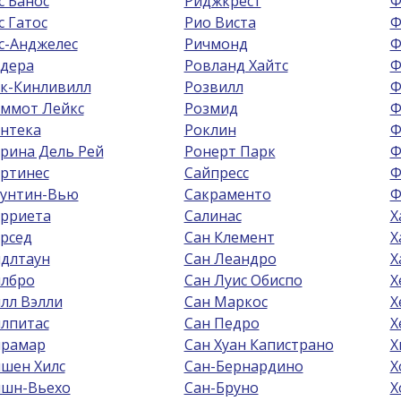
с Банос
Риджкрест
Ф
с Гатос
Рио Виста
Ф
с-Анджелес
Ричмонд
Ф
дера
Ровланд Хайтс
Ф
к-Кинливилл
Розвилл
Ф
ммот Лейкс
Розмид
Ф
нтека
Роклин
Ф
рина Дель Рей
Ронерт Парк
Ф
ртинес
Сайпресс
Ф
унтин-Вью
Сакраменто
Ф
рриета
Салинас
Х
рсед
Сан Клемент
Х
длтаун
Сан Леандро
Х
лбро
Сан Луис Обиспо
Х
лл Вэлли
Сан Маркос
Х
лпитас
Сан Педро
Х
рамар
Сан Хуан Капистрано
Х
шен Хилс
Сан-Бернардино
Х
шн-Вьехо
Сан-Бруно
Х