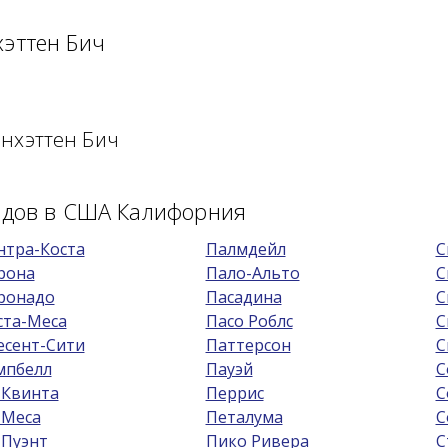
хэттен Бич
нхэттен Бич
родов в США Калифорния
нтра-Коста
Палмдейл
С
рона
Пало-Альто
С
ронадо
Пасадина
С
ста-Меса
Пасо Роблс
С
есент-Сити
Паттерсон
С
мпбелл
Пауэй
С
 Квинта
Перрис
С
 Меса
Петалума
С
 Пуэнт
Пико Ривера
С