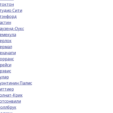
токтон
тудио Сити
тэнфорд
астин
аузенд-Оукс
емекула
ерлок
ермал
ехачапи
орранс
рейси
рэвис
улар
уэнтинин Палмс
иттиер
олнат-Крик
отсонвили
оллбрук