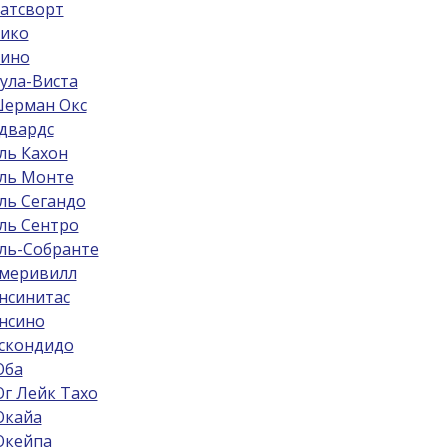
атсворт
ико
ино
ула-Виста
ерман Окс
двардс
ль Кахон
ль Монте
ль Сегандо
ль Сентро
ль-Собрантe
меривилл
нсинитас
нсино
скондидо
ба
г Лейк Тахо
кайа
кейпа