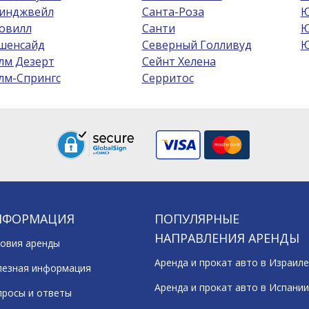
инджвейл
Санта-Роза
Ю
овилл
Санти
Ю
шенсайд
Северный Голливуд
Ю
лм Дезерт
Сейнт Хелена
лм-Спрингс
Серритос
НФОРМАЦИЯ
ПОПУЛЯРНЫЕ
НАПРАВЛЕНИЯ АРЕНДЫ
овия аренды
Аренда и прокат авто в Израиле
лезная информация
Аренда и прокат авто в Испании
росы и ответы