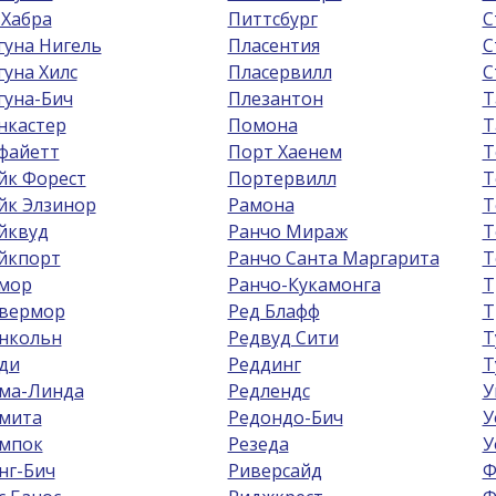
 Хабра
Питтсбург
С
гуна Нигель
Пласентия
С
гуна Хилс
Пласервилл
С
гуна-Бич
Плезантон
Т
нкастер
Помона
Т
файетт
Порт Хаенем
Т
йк Форест
Портервилл
Т
йк Элзинор
Рамона
Т
йквуд
Ранчо Мираж
Т
йкпорт
Ранчо Санта Маргарита
Т
мор
Ранчо-Кукамонга
Т
вермор
Ред Блафф
Т
нкольн
Редвуд Сити
Т
ди
Реддинг
Т
ма-Линда
Редлендс
У
мита
Редондо-Бич
У
мпок
Резеда
У
нг-Бич
Риверсайд
Ф