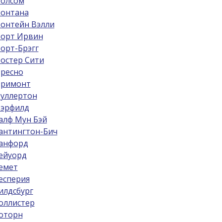
олсом
онтана
онтейн Вэлли
орт Ирвин
орт-Брэгг
остер Сити
ресно
римонт
уллертон
эрфилд
алф Мун Бэй
антингтон-Бич
анфорд
ейуорд
емет
есперия
илдсбург
оллистер
оторн