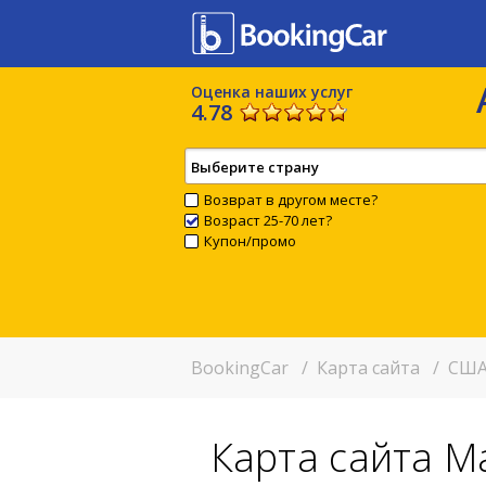
Оценка наших услуг
4.78
Выберите страну
Возврат в другом месте?
Возраст 25-70 лет?
Купон/промо
BookingCar
/
Карта сайта
/
США
Карта сайта М