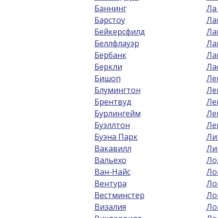
Баннинг
Ла
Барстоу
Ла
Бейкерсфилд
Ла
Беллфлауэр
Ла
Бербанк
Ла
Беркли
Ла
Бишоп
Ле
Блумингтон
Ле
Брентвуд
Ле
Бурлингейм
Ле
Буэллтон
Ле
Буэна Парк
Ли
Вакавилл
Ли
Вальехо
Ло
Ван-Найс
Ло
Вентура
Ло
Вестминстер
Ло
Визалия
Ло