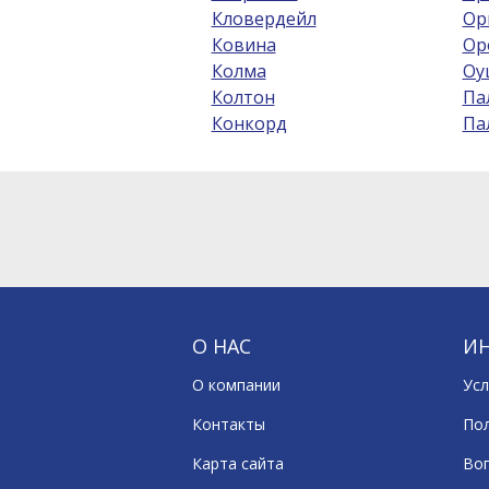
Кловердейл
Ор
Ковина
Ор
Колма
Оу
Колтон
Па
Конкорд
Па
О НАС
И
О компании
Усл
Контакты
По
Карта сайта
Воп