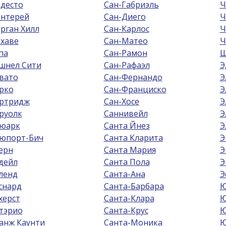
десто
Сан-Габриэль
Ч
нтерей
Сан-Диего
Ч
рган Хилл
Сан-Карлос
Ч
хаве
Сан-Матео
Ч
па
Сан-Рамон
Ш
шнел Сити
Сан-Рафаэл
Э
вато
Сан-Фернандо
Э
рко
Сан-Франциско
Э
ртридж
Сан-Хосе
Э
руолк
Саннивейл
Э
юарк
Санта Йнез
Э
юпорт-Бич
Санта Кларита
Э
ерн
Санта Мария
Э
дейл
Санта Пола
Э
ленд
Санта-Ана
Э
снард
Санта-Барбара
Ю
херст
Санта-Клара
Ю
тэрио
Санта-Крус
Ю
анж Каунти
Санта-Моника
Ю