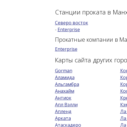
Станции проката в Ман
Северо восток
-
Enterprise
Прокатные компании в Ма
Enterprise
Карты сайта других го
Gorman
Ко
Аламида
Ко
Альгамбра
Ко
Анахайм
Ко
Антиок
Кр
Апл Вэлли
Кэ
Апленд
Ла
Арката
Ла
Атаскадеро
Ла