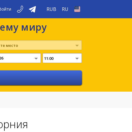
RUB
RU
Войти
сему миру
те место
11:00
орния