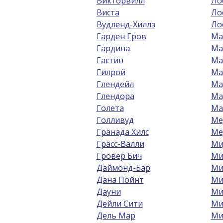
Викторвилл
Ло
Виста
Ло
Вудленд-Хиллз
Ло
Гарден Гров
Ма
Гардина
Ма
Гастин
Ма
Гилрой
Ма
Глендейл
Ма
Глендора
Ма
Голета
Ма
Голливуд
Ме
Гранада Хилс
Ме
Грасс-Валли
Ми
Гровер Бич
Ми
Даймонд-Бар
Ми
Дана Пойнт
Ми
Дауни
Ми
Дейли Сити
Ми
Дель Мар
Ми