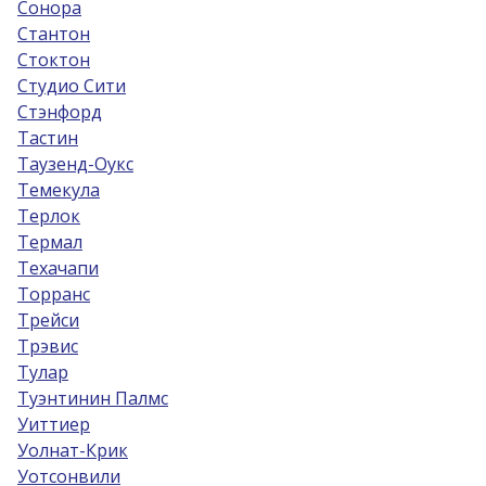
Сонора
Стантон
Стоктон
Студио Сити
Стэнфорд
Тастин
Таузенд-Оукс
Темекула
Терлок
Термал
Техачапи
Торранс
Трейси
Трэвис
Тулар
Туэнтинин Палмс
Уиттиер
Уолнат-Крик
Уотсонвили