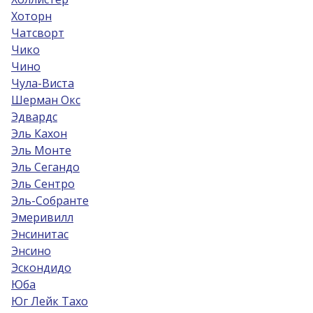
Хоторн
Чатсворт
Чико
Чино
Чула-Виста
Шерман Окс
Эдвардс
Эль Кахон
Эль Монте
Эль Сегандо
Эль Сентро
Эль-Собрантe
Эмеривилл
Энсинитас
Энсино
Эскондидо
Юба
Юг Лейк Тахо