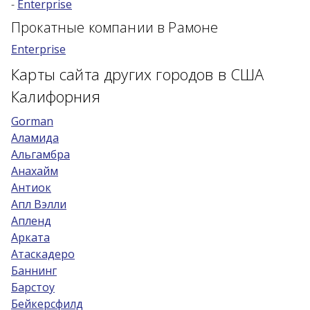
-
Enterprise
Возраст 25-70 лет?
Прокатные компании в Рамоне
Купон/промо
Enterprise
Карты сайта других городов в США
Калифорния
Gorman
Аламида
Альгамбра
Анахайм
Антиок
Апл Вэлли
Апленд
Арката
Атаскадеро
Баннинг
Барстоу
Бейкерсфилд