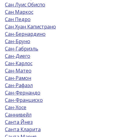
Сан Луис Обиспо
Сан Маркос
Сан Педро
Сан Хуан Капистрано
Сан-Бернардино
Сан-Бруно
Сан-Габриэль
Сан-Диего
Сан-Карлос
Сан-Матео
Сан-Рамон
Сан-Рафаэл
Сан-Фернандо
Сан-Франциско
Сан-Хосе
Саннивейл
Санта Йнез
Санта Кларита
Санта Мария