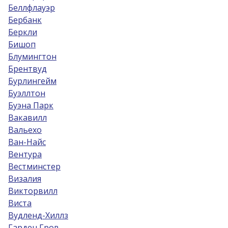
Беллфлауэр
Бербанк
Беркли
Бишоп
Блумингтон
Брентвуд
Бурлингейм
Буэллтон
Буэна Парк
Вакавилл
Вальехо
Ван-Найс
Вентура
Вестминстер
Визалия
Викторвилл
Виста
Вудленд-Хиллз
Гарден Гров