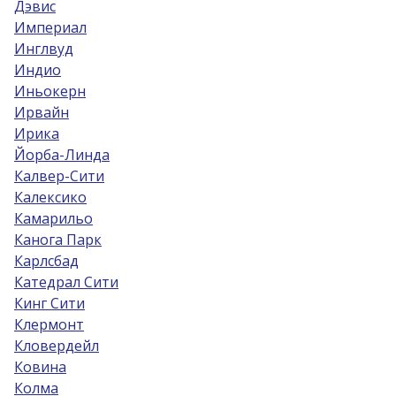
Дэвис
Империал
Инглвуд
Индио
Иньокерн
Ирвайн
Ирика
Йорба-Линда
Калвер-Сити
Калексико
Камарильо
Канога Парк
Карлсбад
Катедрал Сити
Кинг Сити
Клермонт
Кловердейл
Ковина
Колма