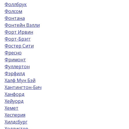
Фоллбрук
Фолсом
Фонтана
Фонтейн Вэлли
Форт Ирвин
Форт-Брэгг
Фостер Сити
Фресно
Фримонт
Фуллертон
Фэрфилд
Халф Мун Бэй
Хантингтон-Бич
Ханфорд
Хейуорд
Хемет
Хесперия
Хилдсбург
Холлистер