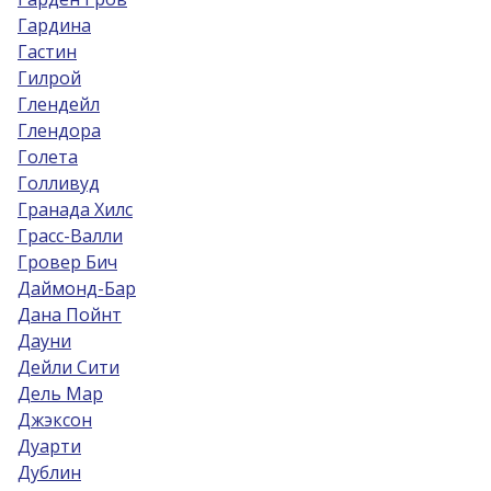
Гардина
Гастин
Гилрой
Глендейл
Глендора
Голета
Голливуд
Гранада Хилс
Грасс-Валли
Гровер Бич
Даймонд-Бар
Дана Пойнт
Дауни
Дейли Сити
Дель Мар
Джэксон
Дуарти
Дублин