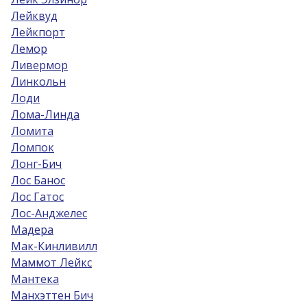
Лейквуд
Лейкпорт
Лемор
Ливермор
Линкольн
Лоди
Лома-Линда
Ломита
Ломпок
Лонг-Бич
Лос Банос
Лос Гатос
Лос-Анджелес
Мадера
Мак-Кинливилл
Маммот Лейкс
Мантека
Манхэттен Бич