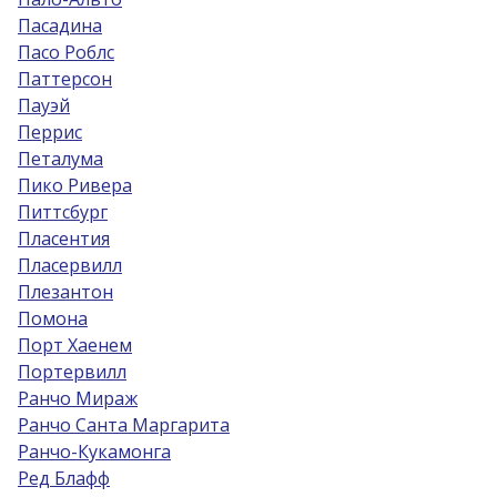
Пасадина
Пасо Роблс
Паттерсон
Пауэй
Перрис
Петалума
Пико Ривера
Питтсбург
Пласентия
Пласервилл
Плезантон
Помона
Порт Хаенем
Портервилл
Ранчо Мираж
Ранчо Санта Маргарита
Ранчо-Кукамонга
Ред Блафф