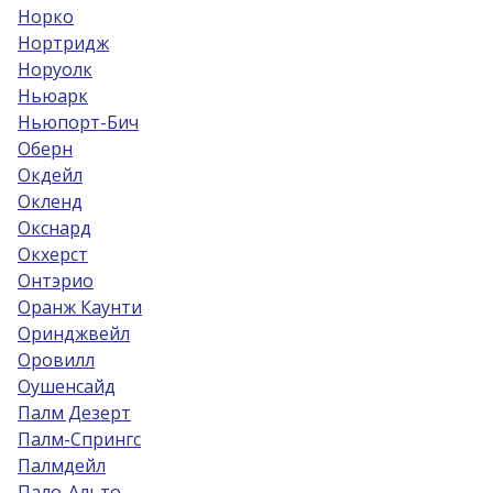
Норко
Нортридж
Норуолк
Ньюарк
Ньюпорт-Бич
Оберн
Окдейл
Окленд
Окснард
Окхерст
Онтэрио
Оранж Каунти
Оринджвейл
Оровилл
Оушенсайд
Палм Дезерт
Палм-Спрингс
Палмдейл
Пало-Альто