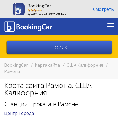
BookingCar
Смотреть
System Global Services LLC
Выберите страну
Выберите город
BookingCar
/
Карта сайта
/
США Калифорния
/
Рамона
Выберите место
Карта сайта Рамона, США
Возврат в другом месте?
Калифорния
11:00
Станции проката в Рамоне
Центр Города
11:00