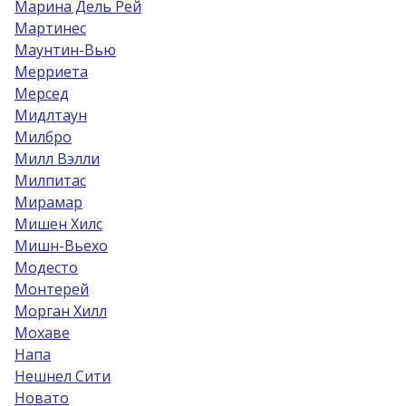
Марина Дель Рей
Мартинес
Маунтин-Вью
Мерриета
Мерсед
Мидлтаун
Милбро
Милл Вэлли
Милпитас
Мирамар
Мишен Хилс
Мишн-Вьехо
Модесто
Монтерей
Морган Хилл
Мохаве
Напа
Нешнел Сити
Новато