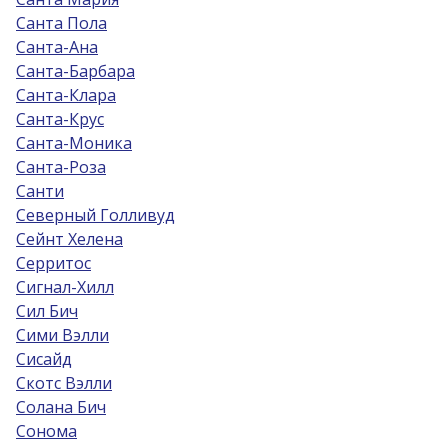
Санта Пола
Санта-Ана
Санта-Барбара
Санта-Клара
Санта-Крус
Санта-Моника
Санта-Роза
Санти
Северный Голливуд
Сейнт Хелена
Серритос
Сигнал-Хилл
Сил Бич
Сими Вэлли
Сисайд
Скотс Вэлли
Солана Бич
Сонома