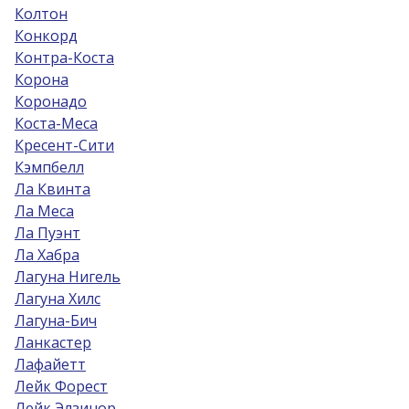
Колтон
Конкорд
Контра-Коста
Корона
Коронадо
Коста-Меса
Кресент-Сити
Кэмпбелл
Ла Квинта
Ла Меса
Ла Пуэнт
Ла Хабра
Лагуна Нигель
Лагуна Хилс
Лагуна-Бич
Ланкастер
Лафайетт
Лейк Форест
Лейк Элзинор