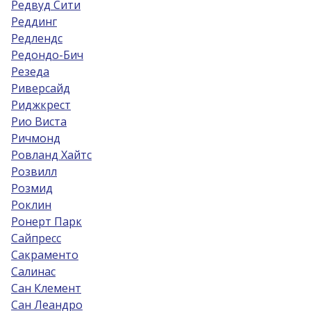
Редвуд Сити
Реддинг
Редлендс
Редондо-Бич
Резеда
Риверсайд
Риджкрест
Рио Виста
Ричмонд
Ровланд Хайтс
Розвилл
Розмид
Роклин
Ронерт Парк
Сайпресс
Сакраменто
Салинас
Сан Клемент
Сан Леандро