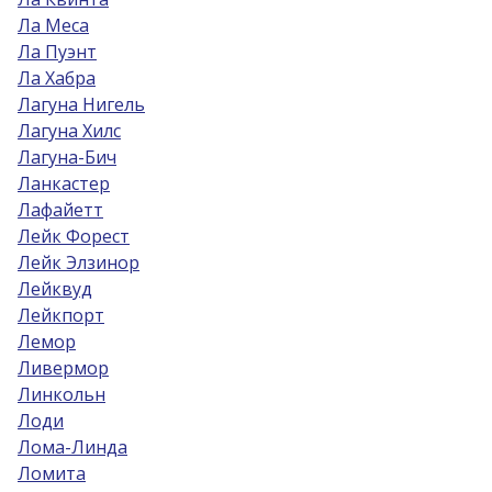
Ла Меса
Ла Пуэнт
Ла Хабра
Лагуна Нигель
Лагуна Хилс
Лагуна-Бич
Ланкастер
Лафайетт
Лейк Форест
Лейк Элзинор
Лейквуд
Лейкпорт
Лемор
Ливермор
Линкольн
Лоди
Лома-Линда
Ломита