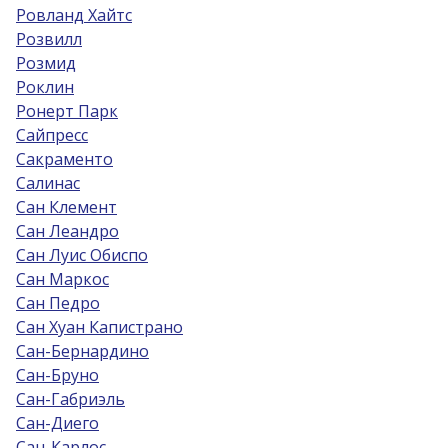
Ровланд Хайтс
Розвилл
Розмид
Роклин
Ронерт Парк
Сайпресс
Сакраменто
Салинас
Сан Клемент
Сан Леандро
Сан Луис Обиспо
Сан Маркос
Сан Педро
Сан Хуан Капистрано
Сан-Бернардино
Сан-Бруно
Сан-Габриэль
Сан-Диего
Сан-Карлос