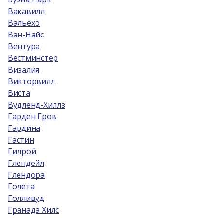
Вакавилл
Вальехо
Ван-Найс
Вентура
Вестминстер
Визалия
Викторвилл
Виста
Вудленд-Хиллз
Гарден Гров
Гардина
Гастин
Гилрой
Глендейл
Глендора
Голета
Голливуд
Гранада Хилс