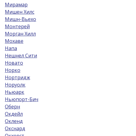
Мирамар
Мишен Хилс
Мишн-Вьехо
Монтерей
Морган Хилл
Мохаве
Напа
Нешнел Сити
Новато
Норко
Нортридж
Норуолк
Ньюарк
Ньюпорт-Бич
Оберн
Окдейл
Окленд
Окснард
Окхерст