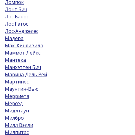
Ломпок
Лонг-Бич
Лос Банос
Лос Гатос
Лос-Анджелес
Мадера
Мак-Кинливилл
Маммот Лейкс
Мантека
Манхэттен Бич
Марина Дель Рей
Мартинес
Маунтин-Вью
Мерриета
Мерсед
Мидлтаун
Милбро
Милл Вэлли
Милпитас