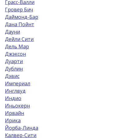
Грасс-Валли
Гровер Бич
Даймонд-Бар
Дана Пойнт
Дауни
Дейли Сити
Дель Мар
Джэксон
Дуарти
Дублин
Дэвис
Империал
Инглвуд
Индио
Иньокерн
Ирвайн
Ирика
Йорба-Линда
Калвер-Сити