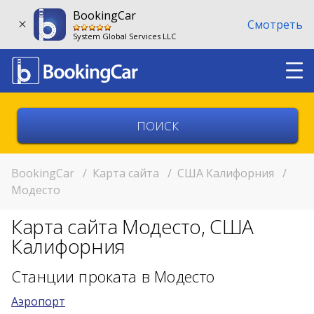
BookingCar
Смотреть
System Global Services LLC
Выберите страну
Выберите город
BookingCar
/
Карта сайта
/
США Калифорния
/
Модесто
Выберите место
Карта сайта Модесто, США
Возврат в другом месте?
Калифорния
11:00
Станции проката в Модесто
Аэропорт
11:00