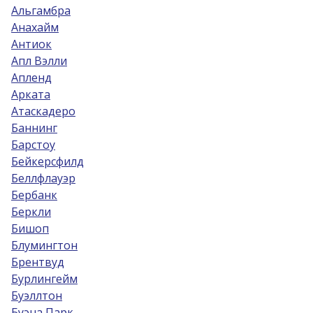
Альгамбра
Анахайм
Антиок
Апл Вэлли
Апленд
Арката
Атаскадеро
Баннинг
Барстоу
Бейкерсфилд
Беллфлауэр
Бербанк
Беркли
Бишоп
Блумингтон
Брентвуд
Бурлингейм
Буэллтон
Буэна Парк