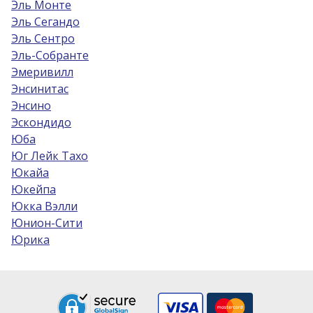
Эль Монте
Эль Сегандо
Эль Сентро
Эль-Собрантe
Эмеривилл
Энсинитас
Энсино
Эскондидо
Юба
Юг Лейк Тахо
Юкайа
Юкейпа
Юкка Вэлли
Юнион-Сити
Юрика