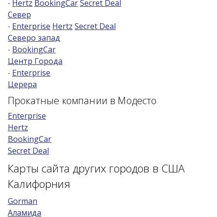
-
Hertz
BookingCar
Secret Deal
Север
Возраст 25-70 лет?
-
Enterprise
Hertz
Secret Deal
Купон/промо
Северо запад
-
BookingCar
Центр Города
-
Enterprise
Церера
Прокатные компании в Модесто
Enterprise
Hertz
BookingCar
Secret Deal
Карты сайта других городов в США
Калифорния
Gorman
Аламида