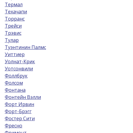
Термал
Техачапи
Торранс
Трейси
Трэвис
Тулар
Туэнтинин Палмс
Уиттиер
Уолнат-Крик
Уотсонвили
Фоллбрук
Фолсом
Фонтана
Фонтейн Вэлли
Форт Ирвин
Форт-Брэгг
Фостер Сити
Фресно
Фримонт