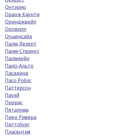
Онтэрио
Оранж Каунти
Оринджвейл
Оровилл
Оушенсайд
Палм Дезерт
Палм-Спрингс
Палмдейл
Пало-Альто
Пасадина
Пасо Роблс
Паттерсон
Пауэй
Перрис
Петалума
Пико Ривера
Питтсбург
Пласентия