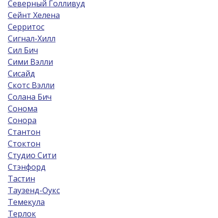
Северный Голливуд
Сейнт Хелена
Серритос
Сигнал-Хилл
Сил Бич
Сими Вэлли
Сисайд
Скотс Вэлли
Солана Бич
Сонома
Сонора
Стантон
Стоктон
Студио Сити
Стэнфорд
Тастин
Таузенд-Оукс
Темекула
Терлок