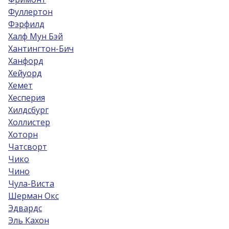
Фуллертон
Фэрфилд
Халф Мун Бэй
Хантингтон-Бич
Ханфорд
Хейуорд
Хемет
Хесперия
Хилдсбург
Холлистер
Хоторн
Чатсворт
Чико
Чино
Чула-Виста
Шерман Окс
Эдвардс
Эль Кахон