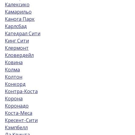
Калексико
Камарильо
Канога Парк
Карлсбад
Катедрал Сити
Кинг Сити
Клермонт
Кловердейл
Ковина
Колма
Колтон
Конкорд
Контра-Коста
Корона
Коронадо
Коста-Меса
Кресент-Сити
Кэмпбелл
Ла Квинта