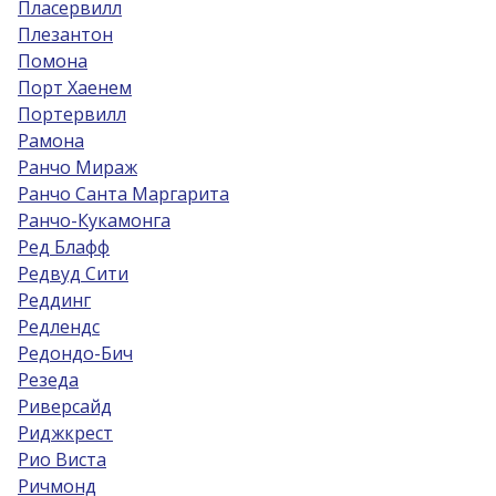
Пласервилл
Плезантон
Помона
Порт Хаенем
Портервилл
Рамона
Ранчо Мираж
Ранчо Санта Маргарита
Ранчо-Кукамонга
Ред Блафф
Редвуд Сити
Реддинг
Редлендс
Редондо-Бич
Резеда
Риверсайд
Риджкрест
Рио Виста
Ричмонд