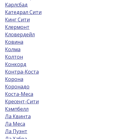
Карлсбад
Катедрал Сити
Кинг Сити
Клермонт
Кловердейл
Ковина
Колма
Колтон
Конкорд
Контра-Коста
Корона
Коронадо
Коста-Меса
Кресент-Сити
Кэмпбелл
Ла Квинта
Ла Меса
Ла Пуэнт
Ла Хабра