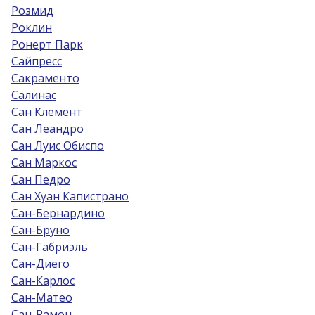
Розмид
Роклин
Ронерт Парк
Сайпресс
Сакраменто
Салинас
Сан Клемент
Сан Леандро
Сан Луис Обиспо
Сан Маркос
Сан Педро
Сан Хуан Капистрано
Сан-Бернардино
Сан-Бруно
Сан-Габриэль
Сан-Диего
Сан-Карлос
Сан-Матео
Сан-Рамон