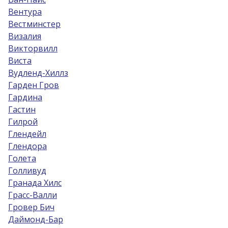
Вентура
Вестминстер
Визалия
Викторвилл
Виста
Вудленд-Хиллз
Гарден Гров
Гардина
Гастин
Гилрой
Глендейл
Глендора
Голета
Голливуд
Гранада Хилс
Грасс-Валли
Гровер Бич
Даймонд-Бар