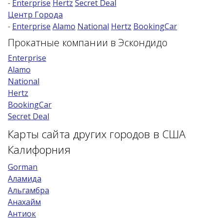
-
Enterprise
Hertz
Secret Deal
Центр Города
Возраст 25-70 лет?
-
Enterprise
Alamo
National
Hertz
BookingCar
Купон/промо
Прокатные компании в Эскондидо
Enterprise
Alamo
National
Hertz
BookingCar
Secret Deal
Карты сайта других городов в США
Калифорния
Gorman
Аламида
Альгамбра
Анахайм
Антиок