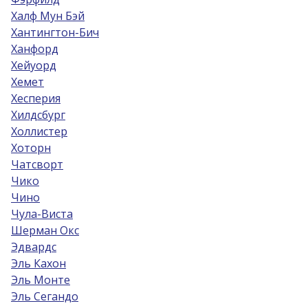
Халф Мун Бэй
Хантингтон-Бич
Ханфорд
Хейуорд
Хемет
Хесперия
Хилдсбург
Холлистер
Хоторн
Чатсворт
Чико
Чино
Чула-Виста
Шерман Окс
Эдвардс
Эль Кахон
Эль Монте
Эль Сегандо