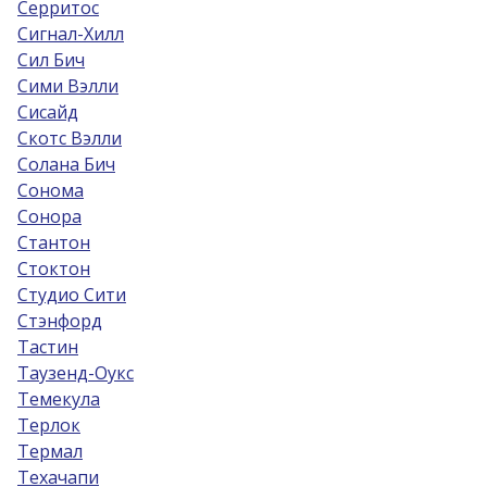
Серритос
Сигнал-Хилл
Сил Бич
Сими Вэлли
Сисайд
Скотс Вэлли
Солана Бич
Сонома
Сонора
Стантон
Стоктон
Студио Сити
Стэнфорд
Тастин
Таузенд-Оукс
Темекула
Терлок
Термал
Техачапи