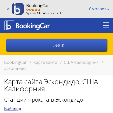
BookingCar
Смотреть
System Global Services LLC
Выберите страну
Выберите город
BookingCar
/
Карта сайта
/
США Калифорния
/
Эскондидо
Выберите место
Карта сайта Эскондидо, США
Возврат в другом месте?
Калифорния
11:00
Станции проката в Эскондидо
Вайнярд
11:00