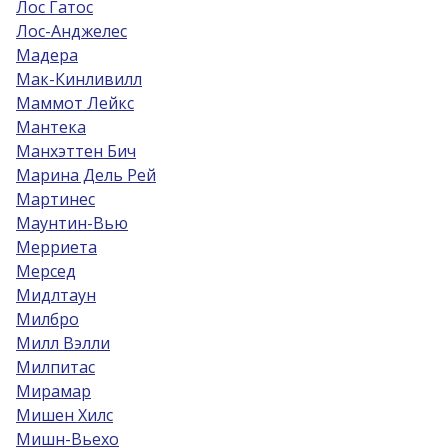
Лос Гатос
Лос-Анджелес
Мадера
Мак-Кинливилл
Маммот Лейкс
Мантека
Манхэттен Бич
Марина Дель Рей
Мартинес
Маунтин-Вью
Мерриета
Мерсед
Мидлтаун
Милбро
Милл Вэлли
Милпитас
Мирамар
Мишен Хилс
Мишн-Вьехо