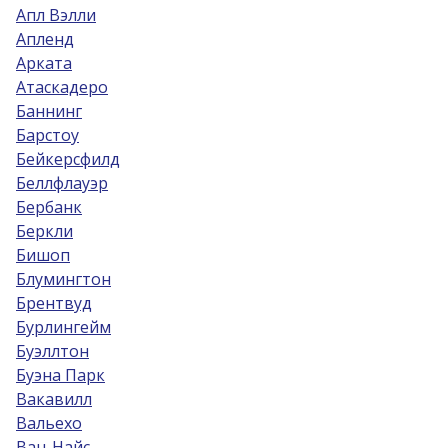
Апл Вэлли
Апленд
Арката
Атаскадеро
Баннинг
Барстоу
Бейкерсфилд
Беллфлауэр
Бербанк
Беркли
Бишоп
Блумингтон
Брентвуд
Бурлингейм
Буэллтон
Буэна Парк
Вакавилл
Вальехо
Ван-Найс