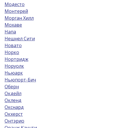
Модесто
Монтерей
Морган Хилл
Мохаве
Напа
Нешнел Сити
Новато
Норко
Нортридж
Норуолк
Ньюарк
Ньюпорт-Бич
Оберн
Окдейл
Окленд
Окснард
Окхерст
Онтэрио
Оранж Каунти