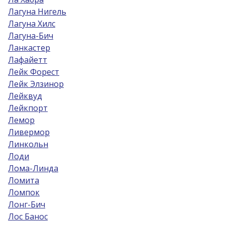
Лагуна Нигель
Лагуна Хилс
Лагуна-Бич
Ланкастер
Лафайетт
Лейк Форест
Лейк Элзинор
Лейквуд
Лейкпорт
Лемор
Ливермор
Линкольн
Лоди
Лома-Линда
Ломита
Ломпок
Лонг-Бич
Лос Банос