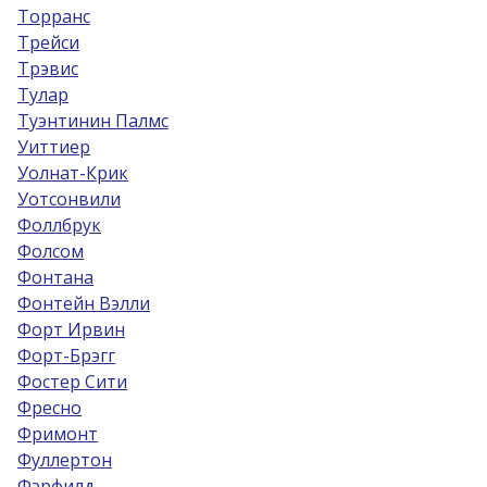
Торранс
Трейси
Трэвис
Тулар
Туэнтинин Палмс
Уиттиер
Уолнат-Крик
Уотсонвили
Фоллбрук
Фолсом
Фонтана
Фонтейн Вэлли
Форт Ирвин
Форт-Брэгг
Фостер Сити
Фресно
Фримонт
Фуллертон
Фэрфилд