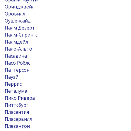
Оринджвейл
Оровилл
Оушенсайд
Палм Дезерт
Палм-Спрингс
Палмдейл
Пало-Альто
Пасадина
Пасо Роблс
Паттерсон
Пауэй
Перрис
Петалума
Пико Ривера
Питтсбург
Пласентия
Пласервилл
Плезантон