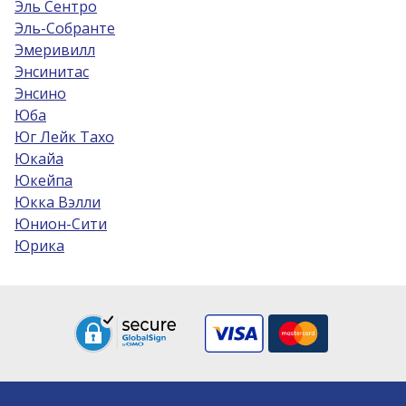
Эль Сентро
Эль-Собрантe
Эмеривилл
Энсинитас
Энсино
Юба
Юг Лейк Тахо
Юкайа
Юкейпа
Юкка Вэлли
Юнион-Сити
Юрика