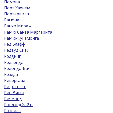
Помона
Порт Хаенем
Портервилл
Рамона
Ранчо Мираж
Ранчо Санта Маргарита
Ранчо-Кукамонга
Ред Блафф
Редвуд Сити
Реддинг
Редлендс
Редондо-Бич
Резеда
Риверсайд
Риджкрест
Рио Виста
Ричмонд
Ровланд Хайтс
Розвилл