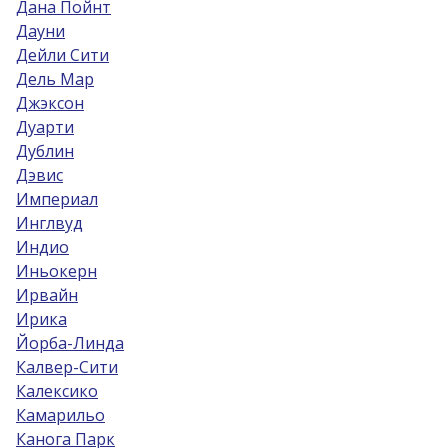
Дана Пойнт
Дауни
Дейли Сити
Дель Мар
Джэксон
Дуарти
Дублин
Дэвис
Империал
Инглвуд
Индио
Иньокерн
Ирвайн
Ирика
Йорба-Линда
Калвер-Сити
Калексико
Камарильо
Канога Парк