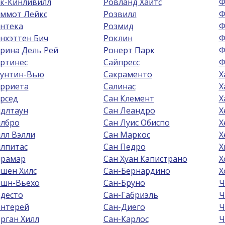
к-Кинливилл
Ровланд Хайтс
Ф
ммот Лейкс
Розвилл
Ф
нтека
Розмид
Ф
нхэттен Бич
Роклин
Ф
рина Дель Рей
Ронерт Парк
Ф
ртинес
Сайпресс
Ф
унтин-Вью
Сакраменто
Х
рриета
Салинас
Х
рсед
Сан Клемент
Х
длтаун
Сан Леандро
Х
лбро
Сан Луис Обиспо
Х
лл Вэлли
Сан Маркос
Х
лпитас
Сан Педро
Х
рамар
Сан Хуан Капистрано
Х
шен Хилс
Сан-Бернардино
Х
шн-Вьехо
Сан-Бруно
Ч
десто
Сан-Габриэль
Ч
нтерей
Сан-Диего
Ч
рган Хилл
Сан-Карлос
Ч