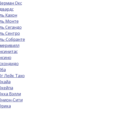
ерман Окс
двардс
ль Кахон
ль Монте
ль Сегандо
ль Сентро
ль-Собрантe
меривилл
нсинитас
нсино
скондидо
ба
г Лейк Тахо
кайа
кейпа
кка Вэлли
нион-Сити
рика