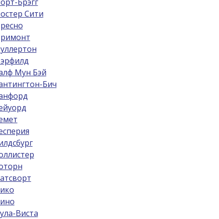
орт-Брэгг
остер Сити
ресно
римонт
уллертон
эрфилд
алф Мун Бэй
антингтон-Бич
анфорд
ейуорд
емет
есперия
илдсбург
оллистер
оторн
атсворт
ико
ино
ула-Виста