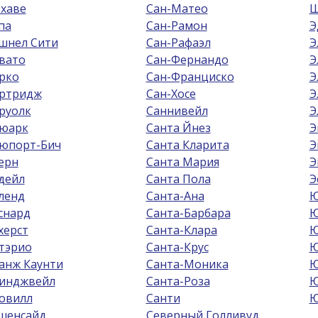
хаве
Сан-Матео
Ш
па
Сан-Рамон
Э
шнел Сити
Сан-Рафаэл
Э
вато
Сан-Фернандо
Э
рко
Сан-Франциско
Э
ртридж
Сан-Хосе
Э
руолк
Саннивейл
Э
юарк
Санта Йнез
Э
юпорт-Бич
Санта Кларита
Э
ерн
Санта Мария
Э
дейл
Санта Пола
Э
ленд
Санта-Ана
Ю
снард
Санта-Барбара
Ю
херст
Санта-Клара
Ю
тэрио
Санта-Крус
Ю
анж Каунти
Санта-Моника
Ю
инджвейл
Санта-Роза
Ю
овилл
Санти
Ю
шенсайд
Северный Голливуд