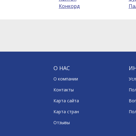
Конкорд
Па
О НАС
И
О компании
Усл
Контакты
По
Карта сайта
Воп
Карта стран
По
Отзывы