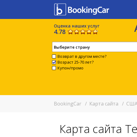
Оценка наших услуг
4.78
Выберите страну
Возврат в другом месте?
Возраст 25-70 лет?
Купон/промо
BookingCar
/
Карта сайта
/
США
Карта сайта Т