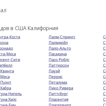
мал
родов в США Калифорния
нтра-Коста
Палм-Спрингс
С
рона
Палмдейл
С
ронадо
Пало-Альто
С
ста-Меса
Пасадина
С
есент-Сити
Пасо Роблс
С
мпбелл
Паттерсон
С
 Квинта
Пауэй
С
 Меса
Перрис
С
 Пуэнт
Петалума
С
 Хабра
Пико Ривера
С
гуна Нигель
Питтсбург
С
гуна Хилс
Пласентия
С
гуна-Бич
Пласервилл
С