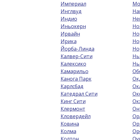
Империал
Мо
Инглвуд
На
Индио
Не
Иньокерн
Но
Ирвайн
Но
Ирика
Но
Йорба-Линда
Но
Калвер-Сити
Нь
Калексико
Нь
Камарильо
Об
Канога Парк
Ок
Карлсбад
Ок
Катедрал Сити
Ок
Кинг Сити
Ок
Клермонт
Он
Кловердейл
Ор
Ковина
Ор
Колма
Ор
Колтон
Оу