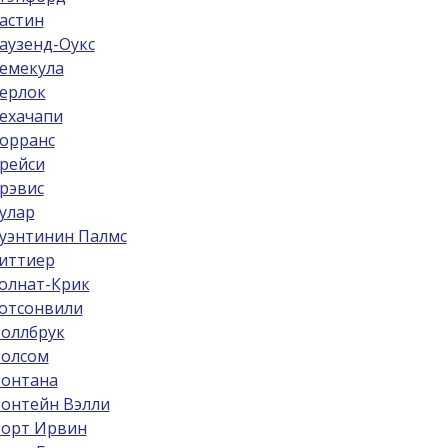
астин
аузенд-Оукс
емекула
ерлок
ехачапи
орранс
рейси
рэвис
улар
уэнтинин Палмс
иттиер
олнат-Крик
отсонвили
оллбрук
олсом
онтана
онтейн Вэлли
орт Ирвин