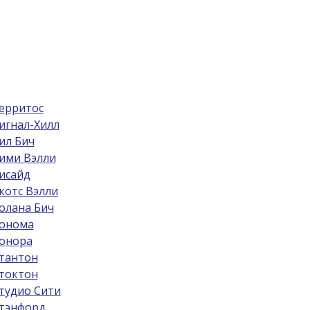
ерритос
игнал-Хилл
ил Бич
ими Вэлли
исайд
котс Вэлли
олана Бич
онома
онора
тантон
токтон
тудио Сити
тэнфорд