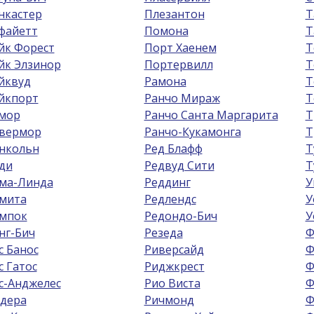
нкастер
Плезантон
Т
файетт
Помона
Т
йк Форест
Порт Хаенем
Т
йк Элзинор
Портервилл
Т
йквуд
Рамона
Т
йкпорт
Ранчо Мираж
Т
мор
Ранчо Санта Маргарита
Т
вермор
Ранчо-Кукамонга
Т
нкольн
Ред Блафф
Т
ди
Редвуд Сити
Т
ма-Линда
Реддинг
У
мита
Редлендс
У
мпок
Редондо-Бич
У
нг-Бич
Резеда
Ф
с Банос
Риверсайд
Ф
с Гатос
Риджкрест
Ф
с-Анджелес
Рио Виста
Ф
дера
Ричмонд
Ф