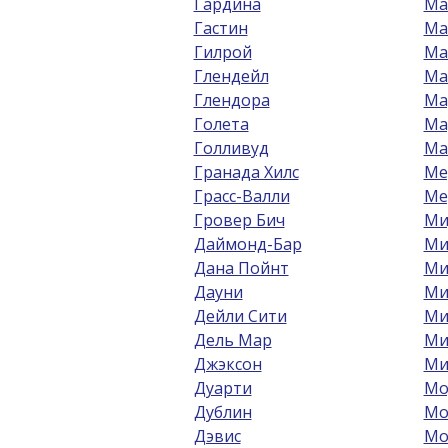
Гардина
Ма
Гастин
Ма
Гилрой
Ма
Глендейл
Ма
Глендора
Ма
Голета
Ма
Голливуд
Ма
Гранада Хилс
Ме
Грасс-Валли
Ме
Гровер Бич
Ми
Даймонд-Бар
Ми
Дана Пойнт
Ми
Дауни
Ми
Дейли Сити
Ми
Дель Мар
Ми
Джэксон
Ми
Дуарти
Мо
Дублин
Мо
Дэвис
Мо