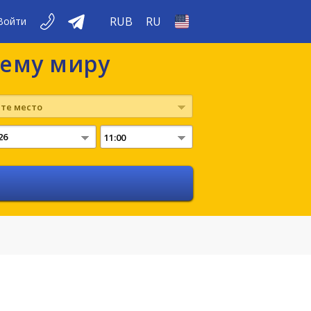
RUB
RU
Войти
сему миру
те место
11:00