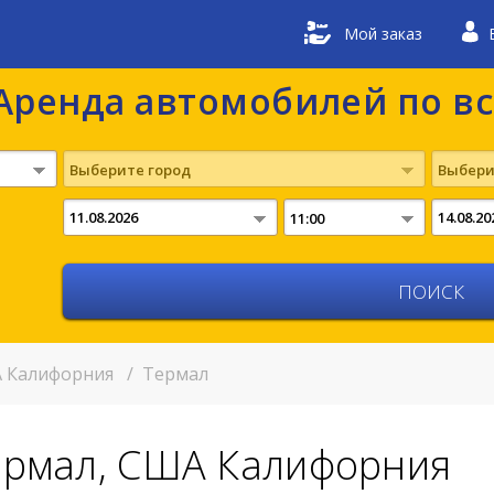
Мой заказ
Аренда автомобилей по в
Выберите город
Выбери
11:00
 Калифорния
/
Термал
ермал, США Калифорния