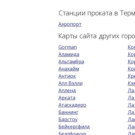
Станции проката в Тер
Аэропорт
Карты сайта других го
Gorman
Ко
Аламида
Ко
Альгамбра
Ко
Анахайм
Ко
Антиок
Кр
Апл Вэлли
Кэ
Апленд
Ла
Арката
Ла
Атаскадеро
Ла
Баннинг
Ла
Барстоу
Ла
Бейкерсфилд
Ла
Беллфлауэр
Ла