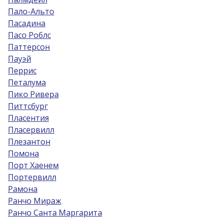
Пало-Альто
Пасадина
Пасо Роблс
Паттерсон
Пауэй
Перрис
Петалума
Пико Ривера
Питтсбург
Пласентия
Пласервилл
Плезантон
Помона
Порт Хаенем
Портервилл
Рамона
Ранчо Мираж
Ранчо Санта Маргарита