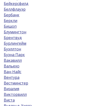
Бейкерсфилд
Беллфлауэр
Бербанк
Беркли
Бишоп
Блумингтон
Брентвуд
Бурлингейм
Буэллтон
Буэна Парк
Вакавилл
Вальехо
Ван-Найс
Вентура
Вестминстер
Визалия
Викторвилл
Виста
Вудленд-Хиллз