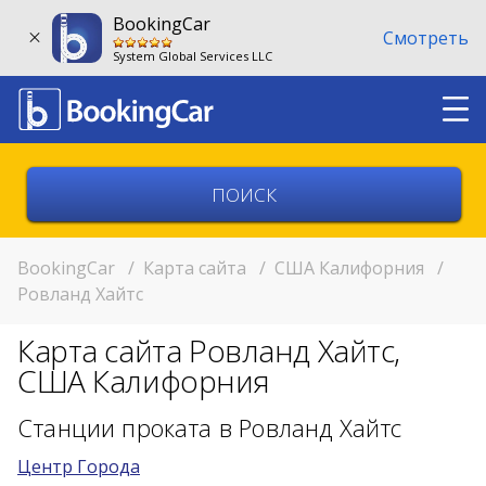
BookingCar
Смотреть
System Global Services LLC
Выберите страну
Выберите город
BookingCar
/
Карта сайта
/
США Калифорния
/
Ровланд Хайтс
Выберите место
Карта сайта Ровланд Хайтс,
Возврат в другом месте?
США Калифорния
11:00
Станции проката в Ровланд Хайтс
Центр Города
11:00