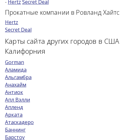
-
Hertz
Secret Deal
Возраст 25-70 лет?
Прокатные компании в Ровланд Хайтс
Купон/промо
Hertz
Secret Deal
Карты сайта других городов в США
Калифорния
Gorman
Аламида
Альгамбра
Анахайм
Антиок
Апл Вэлли
Апленд
Арката
Атаскадеро
Баннинг
Барстоу