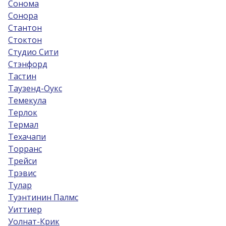
Сонома
Сонора
Стантон
Стоктон
Студио Сити
Стэнфорд
Тастин
Таузенд-Оукс
Темекула
Терлок
Термал
Техачапи
Торранс
Трейси
Трэвис
Тулар
Туэнтинин Палмс
Уиттиер
Уолнат-Крик