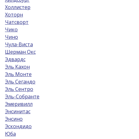
Холлистер
Хоторн
Чатсворт
Чико
Чино
Чула-Виста
Шерман Окс
Эдвардс
Эль Кахон
Эль Монте
Эль Сегандо
Эль Сентро
Эль-Собрантe
Эмеривилл
Энсинитас
Энсино
Эскондидо
Юба