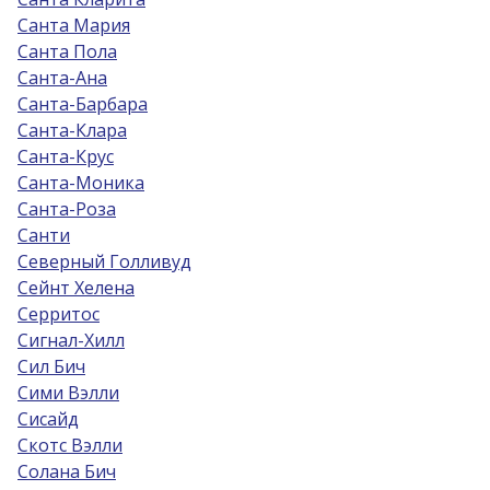
Санта Мария
Санта Пола
Санта-Ана
Санта-Барбара
Санта-Клара
Санта-Крус
Санта-Моника
Санта-Роза
Санти
Северный Голливуд
Сейнт Хелена
Серритос
Сигнал-Хилл
Сил Бич
Сими Вэлли
Сисайд
Скотс Вэлли
Солана Бич