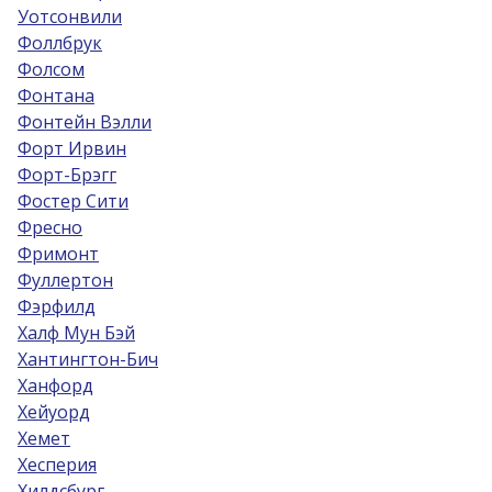
Уотсонвили
Фоллбрук
Фолсом
Фонтана
Фонтейн Вэлли
Форт Ирвин
Форт-Брэгг
Фостер Сити
Фресно
Фримонт
Фуллертон
Фэрфилд
Халф Мун Бэй
Хантингтон-Бич
Ханфорд
Хейуорд
Хемет
Хесперия
Хилдсбург