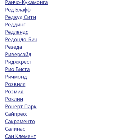
Ранчо-Кукамонга
Ред Блафф
Редвуд Сити
Реддинг
Редлендс
Редондо-Бич
Резеда
Риверсайд
Риджкрест
Рио Виста
Ричмонд
Розвилл
Розмид
Роклин
Ронерт Парк
Сайпресс
Сакраменто
Салинас
Сан Клемент