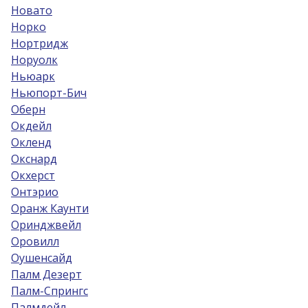
Новато
Норко
Нортридж
Норуолк
Ньюарк
Ньюпорт-Бич
Оберн
Окдейл
Окленд
Окснард
Окхерст
Онтэрио
Оранж Каунти
Оринджвейл
Оровилл
Оушенсайд
Палм Дезерт
Палм-Спрингс
Палмдейл