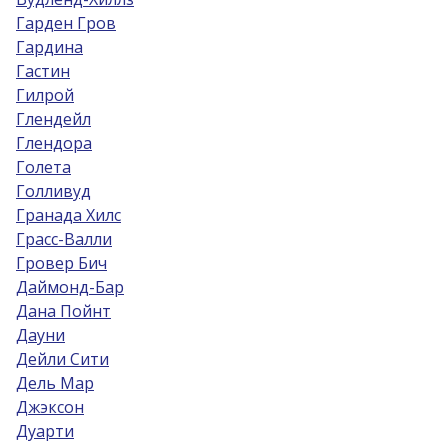
Гарден Гров
Гардина
Гастин
Гилрой
Глендейл
Глендора
Голета
Голливуд
Гранада Хилс
Грасс-Валли
Гровер Бич
Даймонд-Бар
Дана Пойнт
Дауни
Дейли Сити
Дель Мар
Джэксон
Дуарти