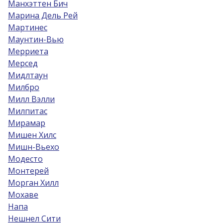
Манхэттен Бич
Марина Дель Рей
Мартинес
Маунтин-Вью
Мерриета
Мерсед
Мидлтаун
Милбро
Милл Вэлли
Милпитас
Мирамар
Мишен Хилс
Мишн-Вьехо
Модесто
Монтерей
Морган Хилл
Мохаве
Напа
Нешнел Сити