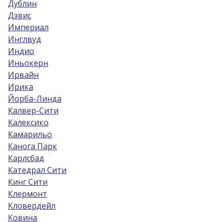
Дублин
Дэвис
Империал
Инглвуд
Индио
Иньокерн
Ирвайн
Ирика
Йорба-Линда
Калвер-Сити
Калексико
Камарильо
Канога Парк
Карлсбад
Катедрал Сити
Кинг Сити
Клермонт
Кловердейл
Ковина