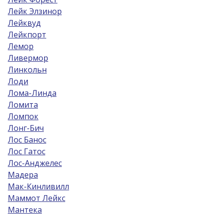
Лейк Элзинор
Лейквуд
Лейкпорт
Лемор
Ливермор
Линкольн
Лоди
Лома-Линда
Ломита
Ломпок
Лонг-Бич
Лос Банос
Лос Гатос
Лос-Анджелес
Мадера
Мак-Кинливилл
Маммот Лейкс
Мантека