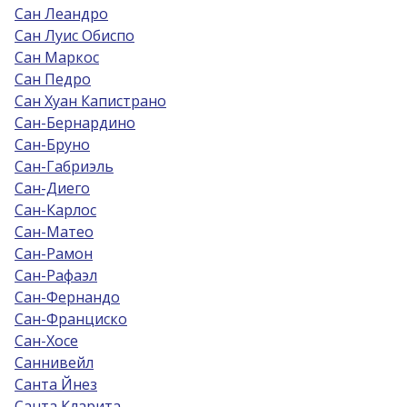
Сан Леандро
Сан Луис Обиспо
Сан Маркос
Сан Педро
Сан Хуан Капистрано
Сан-Бернардино
Сан-Бруно
Сан-Габриэль
Сан-Диего
Сан-Карлос
Сан-Матео
Сан-Рамон
Сан-Рафаэл
Сан-Фернандо
Сан-Франциско
Сан-Хосе
Саннивейл
Санта Йнез
Санта Кларита