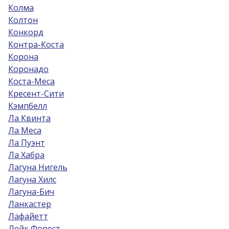
Колма
Колтон
Конкорд
Контра-Коста
Корона
Коронадо
Коста-Меса
Кресент-Сити
Кэмпбелл
Ла Квинта
Ла Меса
Ла Пуэнт
Ла Хабра
Лагуна Нигель
Лагуна Хилс
Лагуна-Бич
Ланкастер
Лафайетт
Лейк Форест