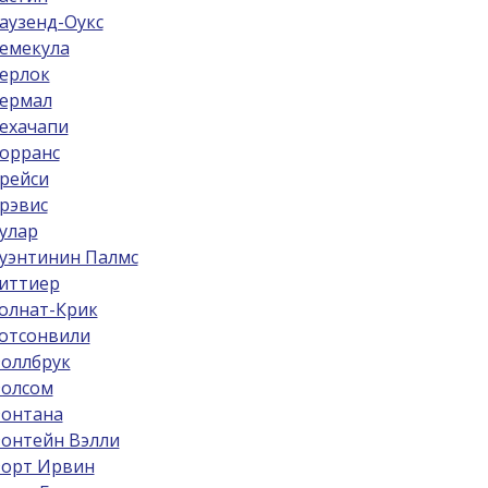
аузенд-Оукс
емекула
ерлок
ермал
ехачапи
орранс
рейси
рэвис
улар
уэнтинин Палмс
иттиер
олнат-Крик
отсонвили
оллбрук
олсом
онтана
онтейн Вэлли
орт Ирвин