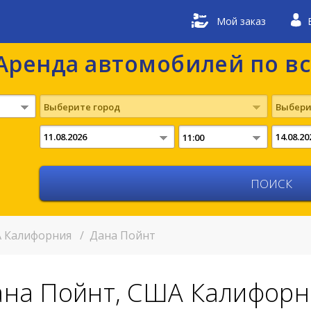
Мой заказ
Аренда автомобилей по в
Выберите город
Выбери
11:00
 Калифорния
/
Дана Пойнт
ана Пойнт, США Калифорн