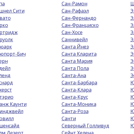
па
Сан-Рамон
Ш
шнел Сити
Сан-Рафаэл
Э
вато
Сан-Фернандо
Э
рко
Сан-Франциско
Э
ртридж
Сан-Хосе
Э
руолк
Саннивейл
Э
юарк
Санта Йнез
Э
юпорт-Бич
Санта Кларита
Э
ерн
Санта Мария
Э
дейл
Санта Пола
Э
ленд
Санта-Ана
Э
снард
Санта-Барбара
Ю
херст
Санта-Клара
Ю
тэрио
Санта-Крус
Ю
анж Каунти
Санта-Моника
Ю
инджвейл
Санта-Роза
Ю
овилл
Санти
Ю
шенсайд
Северный Голливуд
Ю
лм Дезерт
Сейнт Хелена