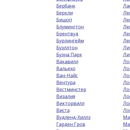
Бербанк
Ла
Беркли
Ле
Бишоп
Ле
Блумингтон
Ле
Брентвуд
Ле
Бурлингейм
Ле
Буэллтон
Ли
Буэна Парк
Ли
Вакавилл
Ло
Вальехо
Ло
Ван-Найс
Ло
Вентура
Ло
Вестминстер
Ло
Визалия
Ло
Викторвилл
Ло
Виста
Ло
Вудленд-Хиллз
Ма
Гарден Гров
Ма