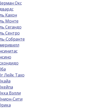
ерман Окс
двардс
ль Кахон
ль Монте
ль Сегандо
ль Сентро
ль-Собрантe
меривилл
нсинитас
нсино
скондидо
ба
г Лейк Тахо
кайа
кейпа
кка Вэлли
нион-Сити
рика