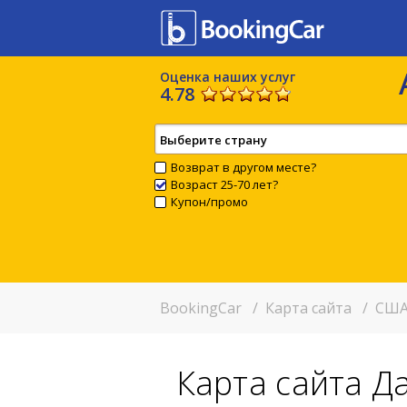
Оценка наших услуг
4.78
Выберите страну
Возврат в другом месте?
Возраст 25-70 лет?
Купон/промо
BookingCar
/
Карта сайта
/
США
Карта сайта Д