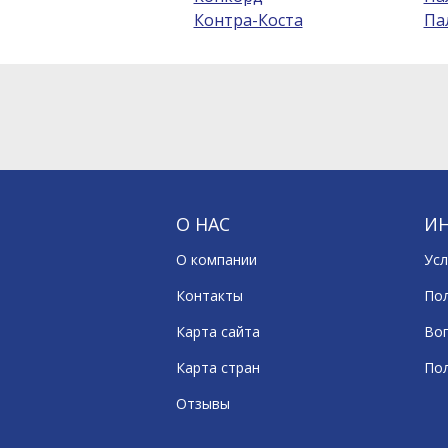
Контра-Коста
Па
О НАС
И
О компании
Усл
Контакты
По
Карта сайта
Воп
Карта стран
По
Отзывы