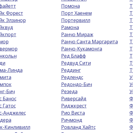
файетт
Помона
Т
йк Форест
Порт Хаенем
Т
йк Элзинор
Портервилл
Т
йквуд
Рамона
Т
йкпорт
Ранчо Мираж
Т
мор
Ранчо Санта Маргарита
Т
вермор
Ранчо-Кукамонга
Т
нкольн
Ред Блафф
Т
ди
Редвуд Сити
Т
ма-Линда
Реддинг
Т
мита
Редлендс
У
мпок
Редондо-Бич
У
нг-Бич
Резеда
У
с Банос
Риверсайд
Ф
с Гатос
Риджкрест
Ф
с-Анджелес
Рио Виста
Ф
дера
Ричмонд
Ф
к-Кинливилл
Ровланд Хайтс
Ф