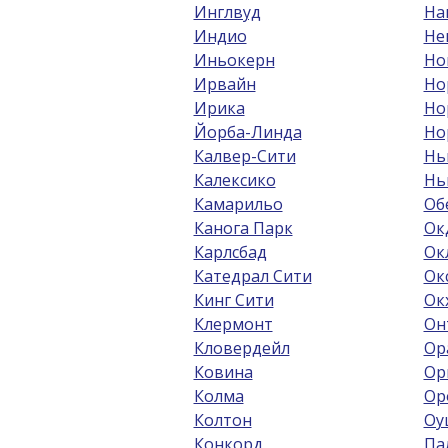
Инглвуд
На
Индио
Не
Иньокерн
Но
Ирвайн
Но
Ирика
Но
Йорба-Линда
Но
Калвер-Сити
Нь
Калексико
Нь
Камарильо
Об
Канога Парк
Ок
Карлсбад
Ок
Катедрал Сити
Ок
Кинг Сити
Ок
Клермонт
Он
Кловердейл
Ор
Ковина
Ор
Колма
Ор
Колтон
Оу
Конкорд
Па