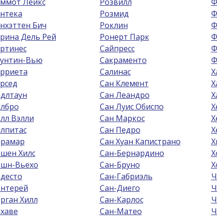
ммот Лейкс
Розвилл
Ф
нтека
Розмид
Ф
нхэттен Бич
Роклин
Ф
рина Дель Рей
Ронерт Парк
Ф
ртинес
Сайпресс
Ф
унтин-Вью
Сакраменто
Ф
рриета
Салинас
Х
рсед
Сан Клемент
Х
длтаун
Сан Леандро
Х
лбро
Сан Луис Обиспо
Х
лл Вэлли
Сан Маркос
Х
лпитас
Сан Педро
Х
рамар
Сан Хуан Капистрано
Х
шен Хилс
Сан-Бернардино
Х
шн-Вьехо
Сан-Бруно
Х
десто
Сан-Габриэль
Ч
нтерей
Сан-Диего
Ч
рган Хилл
Сан-Карлос
Ч
хаве
Сан-Матео
Ч