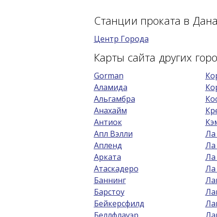
Станции проката в Дан
Центр Города
Карты сайта других го
Gorman
Ко
Аламида
Ко
Альгамбра
Ко
Анахайм
Кр
Антиок
Кэ
Апл Вэлли
Ла
Апленд
Ла
Арката
Ла
Атаскадеро
Ла
Баннинг
Ла
Барстоу
Ла
Бейкерсфилд
Ла
Беллфлауэр
Ла