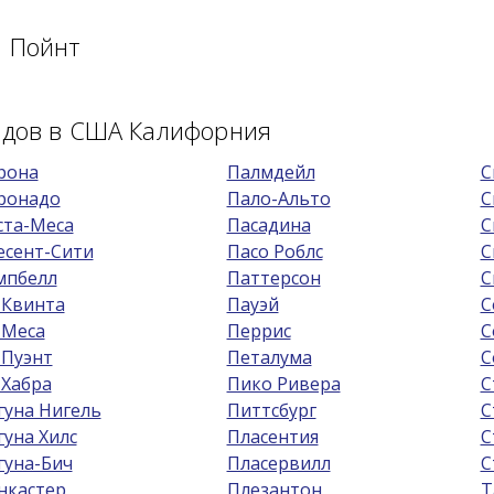
а Пойнт
родов в США Калифорния
рона
Палмдейл
С
ронадо
Пало-Альто
С
ста-Меса
Пасадина
С
есент-Сити
Пасо Роблс
С
мпбелл
Паттерсон
С
 Квинта
Пауэй
С
 Меса
Перрис
С
 Пуэнт
Петалума
С
 Хабра
Пико Ривера
С
гуна Нигель
Питтсбург
С
гуна Хилс
Пласентия
С
гуна-Бич
Пласервилл
С
нкастер
Плезантон
Т