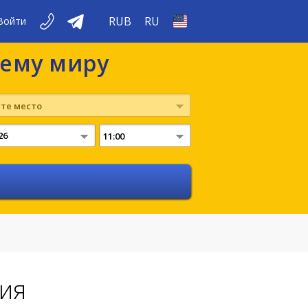
RUB
RU
Войти
сему миру
те место
11:00
ия