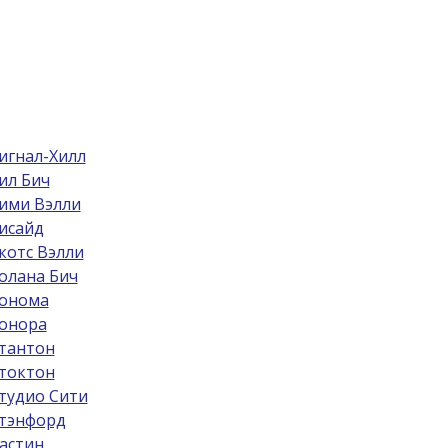
игнал-Хилл
ил Бич
ими Вэлли
исайд
котс Вэлли
олана Бич
онома
онора
тантон
токтон
тудио Сити
тэнфорд
астин