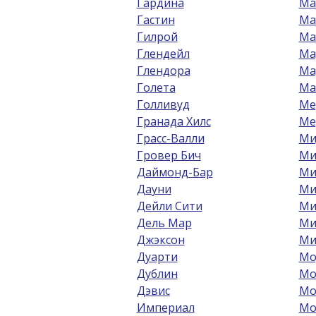
Гардина
Ма
Гастин
Ма
Гилрой
Ма
Глендейл
Ма
Глендора
Ма
Голета
Ма
Голливуд
Ме
Гранада Хилс
Ме
Грасс-Валли
Ми
Гровер Бич
Ми
Даймонд-Бар
Ми
Дауни
Ми
Дейли Сити
Ми
Дель Мар
Ми
Джэксон
Ми
Дуарти
Мо
Дублин
Мо
Дэвис
Мо
Империал
Мо