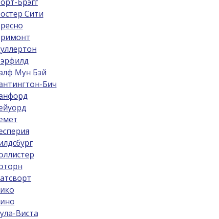
орт-Брэгг
остер Сити
ресно
римонт
уллертон
эрфилд
алф Мун Бэй
антингтон-Бич
анфорд
ейуорд
емет
есперия
илдсбург
оллистер
оторн
атсворт
ико
ино
ула-Виста